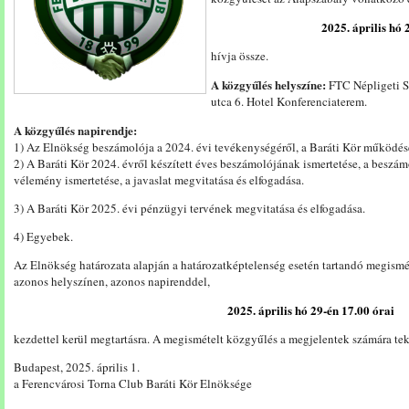
2025. április hó 
hívja össze.
A közgyűlés helyszíne:
FTC Népligeti Sp
utca 6. Hotel Konferenciaterem.
A közgyűlés napirendje:
1) Az Elnökség beszámolója a 2024. évi tevékenységéről, a Baráti Kör működés
2) A Baráti Kör 2024. évről készített éves beszámolójának ismertetése, a beszá
vélemény ismertetése, a javaslat megvitatása és elfogadása.
3) A Baráti Kör 2025. évi pénzügyi tervének megvitatása és elfogadása.
4) Egyebek.
Az Elnökség határozata alapján a határozatképtelenség esetén tartandó megismé
azonos helyszínen, azonos napirenddel,
2025. április hó 29-én 17.00
órai
kezdettel kerül megtartásra. A megismételt közgyűlés a megjelentek számára tek
Budapest, 2025. április 1.
a Ferencvárosi Torna Club Baráti Kör Elnöksége