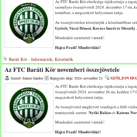
Az FTC Baráti Kör elnöksége tájékoztatja a tags
személyes összejövetelt 2024. december 17-én, k
termében, a megszokott helyszínen tartja.
Az összejövetelen köszöntjük a közelmúltban sz
Győzőt, Váczi Dénest, Kovács Imrét és Mészöly 
Mindenkit szeretettel várunk!
Hajrá Fradi! Mindörökké!
Baráti Kör - Információk
,
Köszöntők
Az FTC Baráti Kör novemberi összejövetele
SZÓLJON HO
Szerző: Simon Sándor
Bejegyzés ideje: 2024. november 23.
Az FTC Baráti Kör elnöksége tájékoztatja a tags
összejövetelt 2024. november 26-án, kedden 17:0
megszokott helyszínen tartja.
Az összejövetel meghívott vendégeit a férfi vízi
Nyék
i Balázs
Katona Nor
reményeink szerint
és
Mindenkit szeretettel várunk!
Hajrá Fradi! Mindörökké!