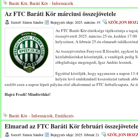
Baráti Kör
,
Baráti Kör - Információk
Az FTC Baráti Kör márciusi összejövetele
SZÓLJON HOZ
Szerző: Simon Sándor
Bejegyzés ideje: 2025. március 19.
Az FTC Baráti Kör elnöksége tájékoztatja a tags
összejövetelt 2025. március 25-én, kedden 17:00 ó
helyszínen. A február 25-én elmaradt találkozóna
Az összejövetelen Fenyvesi II Józsefet, egykori
kézilabdázónkat köszöntjük, a vendégek pedig S
elfoglaltsága megengedi, Igaz András lesznek.
Egyúttal közöljük, hogy ugyanezen a napon 13:45
helyén levő emlékműnél koszorúzást tartunk abb
ezelőtt ezen a napon lépett pályára első alkalommal az FTC futballcsapata. Az ér
Hajrá Fradi! Mindörökké!
Baráti Kör - Információk
,
Emlékezés
Elmarad az FTC Baráti Kör februári összejövetel
SZÓLJON HOZ
Szerző: Simon Sándor
Bejegyzés ideje: 2025. február 21.