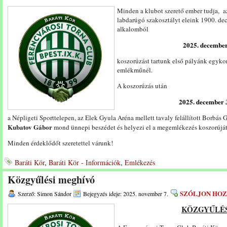
Minden a klubot szerető ember tudja, a
labdarúgó szakosztályt eleink 1900. dec
alkalomból
2025. december
koszorúzást tartunk első pályánk egykor
emlékműnél.
A koszorúzás után
2025. december 3
a Népligeti Sporttelepen, az Elek Gyula Aréna mellett tavaly felállított Borbás
Kubatov Gábor
mond ünnepi beszédet és helyezi el a megemlékezés koszorúját
Minden érdeklődőt szeretettel várunk!
Baráti Kör
,
Baráti Kör - Információk
,
Emlékezés
Közgyűlési meghívó
SZÓLJON HO
Szerző: Simon Sándor
Bejegyzés ideje: 2025. november 7.
KÖZGYŰLÉS