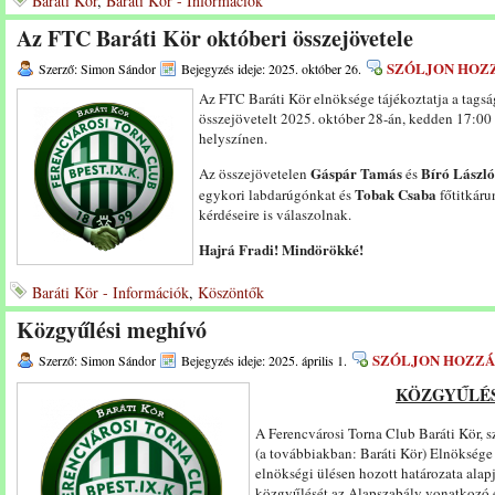
Baráti Kör
,
Baráti Kör - Információk
Az FTC Baráti Kör októberi összejövetele
SZÓLJON HOZ
Szerző: Simon Sándor
Bejegyzés ideje: 2025. október 26.
Az FTC Baráti Kör elnöksége tájékoztatja a tags
összejövetelt 2025. október 28-án, kedden 17:00 ó
helyszínen.
Gáspár Tamás
Bíró László
Az összejövetelen
és
Tobak Csaba
egykori labdarúgónkat és
főtitkáru
kérdéseire is válaszolnak.
Hajrá Fradi! Mindörökké!
Baráti Kör - Információk
,
Köszöntők
Közgyűlési meghívó
SZÓLJON HOZZÁ
Szerző: Simon Sándor
Bejegyzés ideje: 2025. április 1.
KÖZGYŰLÉS
A Ferencvárosi Torna Club Baráti Kör, s
(a továbbiakban: Baráti Kör) Elnöksége
elnökségi ülésen hozott határozata alap
közgyűlését az Alapszabály vonatkozó el