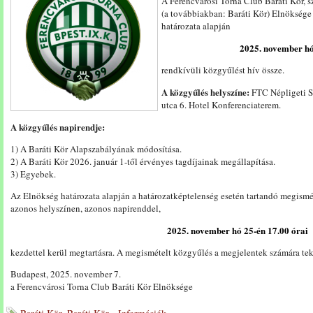
A Ferencvárosi Torna Club Baráti Kör, s
(a továbbiakban: Baráti Kör) Elnökség
határozata alapján
2025. november hó
rendkívüli közgyűlést hív össze.
A közgyűlés helyszíne:
FTC Népligeti Sp
utca 6. Hotel Konferenciaterem.
A közgyűlés napirendje:
1) A Baráti Kör Alapszabályának módosítása.
2) A Baráti Kör 2026. január 1-től érvényes tagdíjainak megállapítása.
3) Egyebek.
Az Elnökség határozata alapján a határozatképtelenség esetén tartandó megismé
azonos helyszínen, azonos napirenddel,
2025. november hó 25-én 17.00
órai
kezdettel kerül megtartásra. A megismételt közgyűlés a megjelentek számára tek
Budapest, 2025. november 7.
a Ferencvárosi Torna Club Baráti Kör Elnöksége