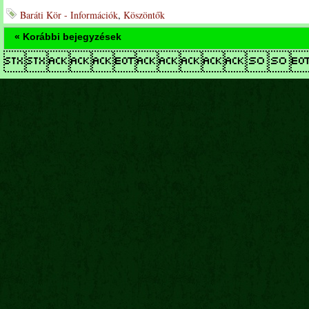
Baráti Kör - Információk
,
Köszöntők
« Korábbi bejegyzések
