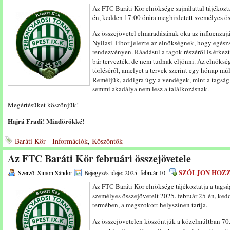
Az FTC Baráti Kör elnöksége sajnálattal tájékozta
én, kedden 17:00 órára meghirdetett személyes ös
Az összejövetel elmaradásának oka az influenzaj
Nyilasi Tibor jelezte az elnökségnek, hogy egész
rendezvényen. Ráadásul a tagok részéről is érkezt
bár tervezték, de nem tudnak eljönni. Az elnöksé
törléséről, amelyet a tervek szerint egy hónap m
Reméljük, addigra úgy a vendégek, mint a tagság
semmi akadálya nem lesz a találkozásnak.
Megértésüket köszönjük!
Hajrá Fradi! Mindörökké!
Baráti Kör - Információk
,
Köszöntők
Az FTC Baráti Kör februári összejövetele
SZÓLJON HOZ
Szerző: Simon Sándor
Bejegyzés ideje: 2025. február 10.
Az FTC Baráti Kör elnöksége tájékoztatja a tags
személyes összejövetelt 2025. február 25-én, ked
termében, a megszokott helyszínen tartja.
Az összejövetelen köszöntjük a közelmúltban 70.