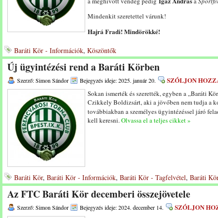
Igaz András
a meghívott vendég pedig
a
Sportfi
Mindenkit szeretettel várunk!
Hajrá Fradi! Mindörökké!
Baráti Kör - Információk
,
Köszöntők
Új ügyintézési rend a Baráti Körben
SZÓLJON HOZZ
Szerző: Simon Sándor
Bejegyzés ideje: 2025. január 20.
Sokan ismerték és szerették, egyben a „Baráti Kö
Czikkely Boldizsárt, aki a jövőben nem tudja a kor
továbbiakban a személyes ügyintézéssel járó fel
kell keresni.
Olvassa el a teljes cikket »
Baráti Kör
,
Baráti Kör - Információk
,
Baráti Kör - Tagfelvétel
,
Baráti Kör
Az FTC Baráti Kör decemberi összejövetele
SZÓLJON HO
Szerző: Simon Sándor
Bejegyzés ideje: 2024. december 14.