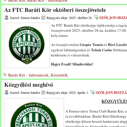
Baráti Kör
,
Baráti Kör - Információk
Az FTC Baráti Kör októberi összejövetele
SZÓLJON HOZ
Szerző: Simon Sándor
Bejegyzés ideje: 2025. október 26.
Az FTC Baráti Kör elnöksége tájékoztatja a tags
összejövetelt 2025. október 28-án, kedden 17:00 ó
helyszínen.
Gáspár Tamás
Bíró László
Az összejövetelen
és
Tobak Csaba
egykori labdarúgónkat és
főtitkáru
kérdéseire is válaszolnak.
Hajrá Fradi! Mindörökké!
Baráti Kör - Információk
,
Köszöntők
Közgyűlési meghívó
SZÓLJON HOZZÁ
Szerző: Simon Sándor
Bejegyzés ideje: 2025. április 1.
KÖZGYŰLÉS
A Ferencvárosi Torna Club Baráti Kör, s
(a továbbiakban: Baráti Kör) Elnöksége
elnökségi ülésen hozott határozata alap
közgyűlését az Alapszabály vonatkozó el