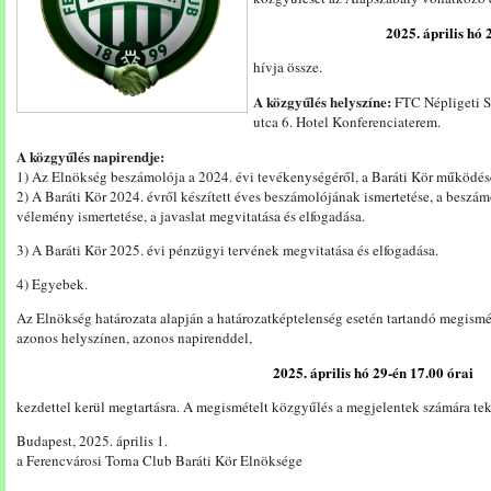
2025. április hó 
hívja össze.
A közgyűlés helyszíne:
FTC Népligeti Sp
utca 6. Hotel Konferenciaterem.
A közgyűlés napirendje:
1) Az Elnökség beszámolója a 2024. évi tevékenységéről, a Baráti Kör működés
2) A Baráti Kör 2024. évről készített éves beszámolójának ismertetése, a beszá
vélemény ismertetése, a javaslat megvitatása és elfogadása.
3) A Baráti Kör 2025. évi pénzügyi tervének megvitatása és elfogadása.
4) Egyebek.
Az Elnökség határozata alapján a határozatképtelenség esetén tartandó megismé
azonos helyszínen, azonos napirenddel,
2025. április hó 29-én 17.00
órai
kezdettel kerül megtartásra. A megismételt közgyűlés a megjelentek számára tek
Budapest, 2025. április 1.
a Ferencvárosi Torna Club Baráti Kör Elnöksége