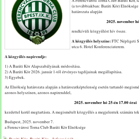
A Ferencvárosi Torna Club Baráti Kör, s
(a továbbiakban: Baráti Kör) Elnökség
határozata alapján
2025. november hó
rendkívüli közgyűlést hív össze.
A közgyűlés helyszíne:
FTC Népligeti Sp
utca 6. Hotel Konferenciaterem.
A közgyűlés napirendje:
1) A Baráti Kör Alapszabályának módosítása.
2) A Baráti Kör 2026. január 1-től érvényes tagdíjainak megállapítása.
3) Egyebek.
Az Elnökség határozata alapján a határozatképtelenség esetén tartandó megismé
azonos helyszínen, azonos napirenddel,
2025. november hó 25-én 17.00
órai
kezdettel kerül megtartásra. A megismételt közgyűlés a megjelentek számára tek
Budapest, 2025. november 7.
a Ferencvárosi Torna Club Baráti Kör Elnöksége