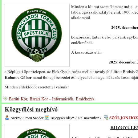
Minden a klubot szerető ember tudja, a
labdarúgó szakosztályt eleink 1900. dec
alkalomból
2025. december
koszorúzást tartunk első pályánk egykor
emlékműnél.
A koszorúzás után
2025. december 3
a Népligeti Sporttelepen, az Elek Gyula Aréna mellett tavaly felállított Borbás
Kubatov Gábor
mond ünnepi beszédet és helyezi el a megemlékezés koszorúját
Minden érdeklődőt szeretettel várunk!
Baráti Kör
,
Baráti Kör - Információk
,
Emlékezés
Közgyűlési meghívó
SZÓLJON HO
Szerző: Simon Sándor
Bejegyzés ideje: 2025. november 7.
KÖZGYŰLÉS