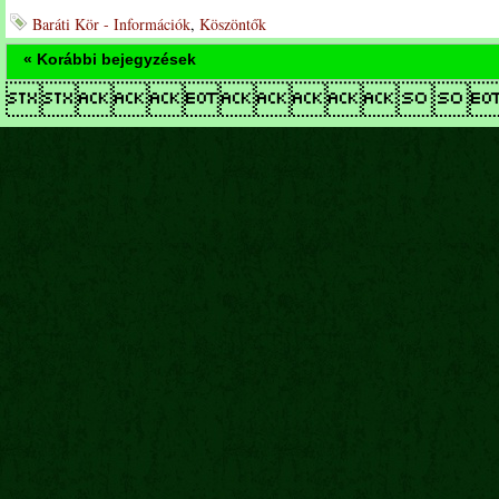
Baráti Kör - Információk
,
Köszöntők
« Korábbi bejegyzések
