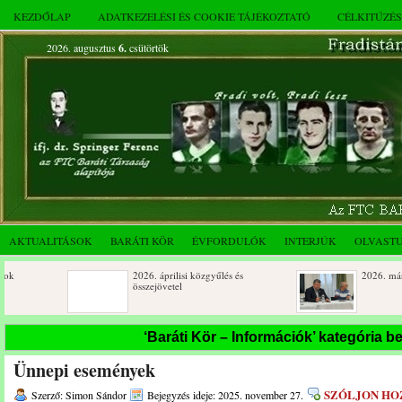
KEZDŐLAP
ADATKEZELÉSI ÉS COOKIE TÁJÉKOZTATÓ
CÉLKITŰZÉ
2026. augusztus
6.
csütörtök
AKTUALITÁSOK
BARÁTI KÖR
ÉVFORDULÓK
INTERJÚK
OLVAST
2026. áprilisi közgyűlés és
2026. márciusi össze
összejövetel
Születésnapi koszorúzások
Rendkívüli közgyűlé
‘Baráti Kör – Információk’ kategória b
novemberi összejöve
Ünnepi események
Az FTC Baráti Kör 2025. októberi
összejövetel
SZÓLJON HO
Szerző: Simon Sándor
Bejegyzés ideje: 2025. november 27.