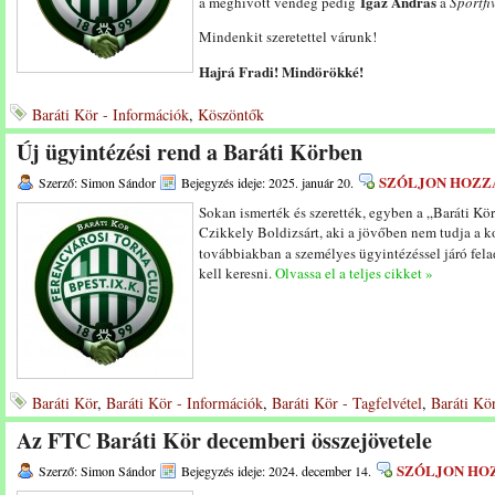
Igaz András
a meghívott vendég pedig
a
Sportfi
Mindenkit szeretettel várunk!
Hajrá Fradi! Mindörökké!
Baráti Kör - Információk
,
Köszöntők
Új ügyintézési rend a Baráti Körben
SZÓLJON HOZZ
Szerző: Simon Sándor
Bejegyzés ideje: 2025. január 20.
Sokan ismerték és szerették, egyben a „Baráti Kö
Czikkely Boldizsárt, aki a jövőben nem tudja a kor
továbbiakban a személyes ügyintézéssel járó fel
kell keresni.
Olvassa el a teljes cikket »
Baráti Kör
,
Baráti Kör - Információk
,
Baráti Kör - Tagfelvétel
,
Baráti Kör
Az FTC Baráti Kör decemberi összejövetele
SZÓLJON HO
Szerző: Simon Sándor
Bejegyzés ideje: 2024. december 14.