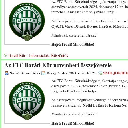
Az FTC Baráti Kör elnöksége tájékoztatja a tags
személyes összejövetelt 2024. december 17-én, k
termében, a megszokott helyszínen tartja.
Az összejövetelen köszöntjük a közelmúltban sz
Győzőt, Váczi Dénest, Kovács Imrét és Mészöly 
Mindenkit szeretettel várunk!
Hajrá Fradi! Mindörökké!
Baráti Kör - Információk
,
Köszöntők
Az FTC Baráti Kör novemberi összejövetele
SZÓLJON HO
Szerző: Simon Sándor
Bejegyzés ideje: 2024. november 23.
Az FTC Baráti Kör elnöksége tájékoztatja a tags
összejövetelt 2024. november 26-án, kedden 17:0
megszokott helyszínen tartja.
Az összejövetel meghívott vendégeit a férfi vízi
Nyék
i Balázs
Katona Nor
reményeink szerint
és
Mindenkit szeretettel várunk!
Hajrá Fradi! Mindörökké!