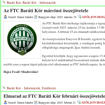
Baráti Kör
,
Baráti Kör - Információk
Az FTC Baráti Kör márciusi összejövetele
SZÓLJON HOZ
Szerző: Simon Sándor
Bejegyzés ideje: 2025. március 19.
Az FTC Baráti Kör elnöksége tájékoztatja a tags
összejövetelt 2025. március 25-én, kedden 17:00 ó
helyszínen. A február 25-én elmaradt találkozóna
Az összejövetelen Fenyvesi II Józsefet, egykori
kézilabdázónkat köszöntjük, a vendégek pedig S
elfoglaltsága megengedi, Igaz András lesznek.
Egyúttal közöljük, hogy ugyanezen a napon 13:45
helyén levő emlékműnél koszorúzást tartunk abb
ezelőtt ezen a napon lépett pályára első alkalommal az FTC futballcsapata. Az ér
Hajrá Fradi! Mindörökké!
Baráti Kör - Információk
,
Emlékezés
Elmarad az FTC Baráti Kör februári összejövetel
SZÓLJON HOZ
Szerző: Simon Sándor
Bejegyzés ideje: 2025. február 21.