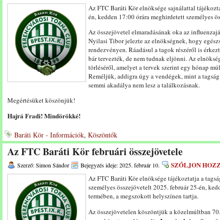
Az FTC Baráti Kör elnöksége sajnálattal tájékozta
én, kedden 17:00 órára meghirdetett személyes ös
Az összejövetel elmaradásának oka az influenzaj
Nyilasi Tibor jelezte az elnökségnek, hogy egész
rendezvényen. Ráadásul a tagok részéről is érkezt
bár tervezték, de nem tudnak eljönni. Az elnöksé
törléséről, amelyet a tervek szerint egy hónap m
Reméljük, addigra úgy a vendégek, mint a tagság
semmi akadálya nem lesz a találkozásnak.
Megértésüket köszönjük!
Hajrá Fradi! Mindörökké!
Baráti Kör - Információk
,
Köszöntők
Az FTC Baráti Kör februári összejövetele
SZÓLJON HOZ
Szerző: Simon Sándor
Bejegyzés ideje: 2025. február 10.
Az FTC Baráti Kör elnöksége tájékoztatja a tags
személyes összejövetelt 2025. február 25-én, ked
termében, a megszokott helyszínen tartja.
Az összejövetelen köszöntjük a közelmúltban 70.