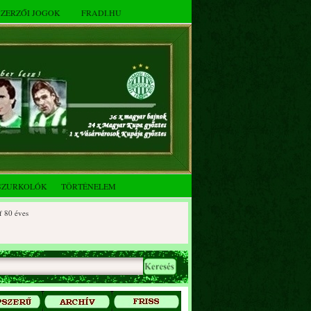
SZERZŐI JOGOK
FRADI.HU
SZURKOLÓK
TÖRTÉNELEM
éves
 éves