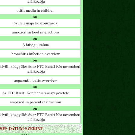
találkozója
otitis media in children
on
Születésnapi koszorúzások
amoxicillin food interactions
on
A hűség jutalma
bronchitis infection overview
on
ívüli közgyűlés és az FTC Baráti Kör novemberi
találkozója
augmentin basic overview
on
Az FTC Baráti Kör februári összejövetele
amoxicillin patient information
on
ívüli közgyűlés és az FTC Baráti Kör novemberi
találkozója
SÉS DÁTUM SZERINT