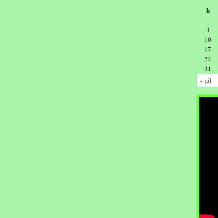
h
3
10
17
24
31
« júl