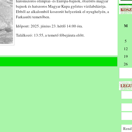
háromszoros olimpiai- és Európa-bajnok, ötszörös magyar
(25/06/23
bajnok és hatszoros Magyar Kupa győztes vízilabdázója.
13:55
KOS
Ebből az alkalomból koszorút helyezünk el nyughelyén, a
-
Farkasréti temetőben.
14:30)
bejegyzéshez
M
Időpont: 2025. június 23. hétfő 14:00 óra.
Találkozó: 13:55, a temető főbejárata előtt.
5
12
19
26
LEGU
Rendk