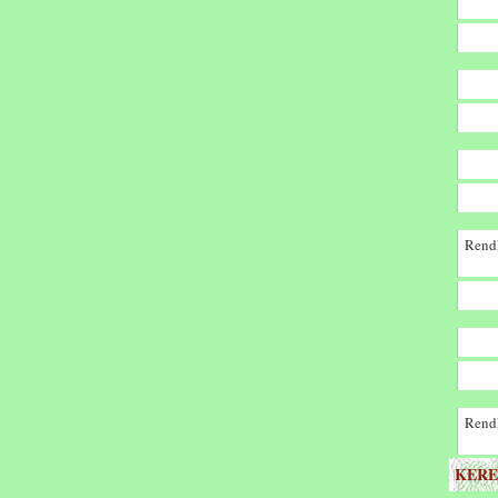
Rendk
Rendk
KERE