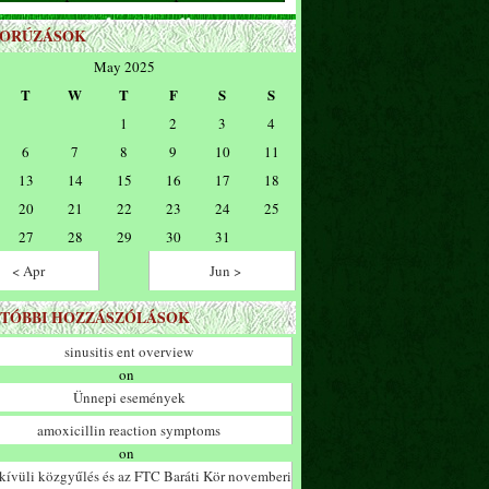
ZORÚZÁSOK
May 2025
T
W
T
F
S
S
1
2
3
4
6
7
8
9
10
11
13
14
15
16
17
18
20
21
22
23
24
25
27
28
29
30
31
< Apr
Jun >
TÓBBI HOZZÁSZÓLÁSOK
sinusitis ent overview
on
Ünnepi események
amoxicillin reaction symptoms
on
ívüli közgyűlés és az FTC Baráti Kör novemberi