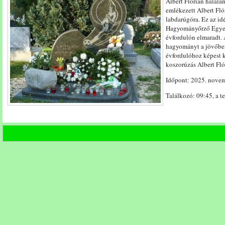
Albert Flórián halálá
09:50
emlékezett Albert Fló
-
labdarúgóra. Ez az i
10:30)
Hagyományőrző Egyesü
bejegyzéshez
évfordulón elmaradt.
hagyományt a jövőben 
évfordulóhoz képest k
koszorúzás Albert Fló
Időpont: 2025. novemb
Találkozó: 09:45, a te