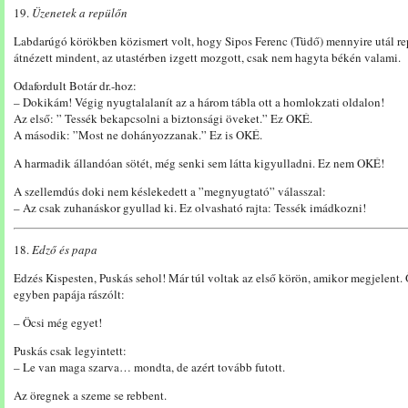
19.
Üzenetek a repülőn
Labdarúgó körökben közismert volt, hogy Sipos Ferenc (Tüdő) mennyire utál rep
átnézett mindent, az utastérben izgett mozgott, csak nem hagyta békén valami.
Odafordult Botár dr.-hoz:
– Dokikám! Végig nyugtalalanít az a három tábla ott a homlokzati oldalon!
Az első: ” Tessék bekapcsolni a biztonsági öveket.” Ez OKÉ.
A második: ”Most ne dohányozzanak.” Ez is OKÉ.
A harmadik állandóan sötét, még senki sem látta kigyulladni. Ez nem OKÉ!
A szellemdús doki nem késlekedett a ”megnyugtató” válasszal:
– Az csak zuhanáskor gyullad ki. Ez olvasható rajta: Tessék imádkozni!
18.
Edző és papa
Edzés Kispesten, Puskás sehol! Már túl voltak az első körön, amikor megjelent. Ö
egyben papája rászólt:
– Öcsi még egyet!
Puskás csak legyintett:
– Le van maga szarva… mondta, de azért tovább futott.
Az öregnek a szeme se rebbent.