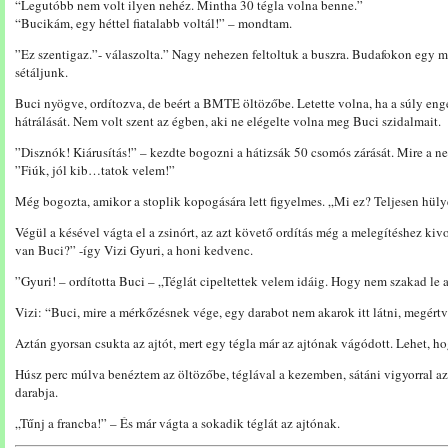
“Legutóbb nem volt ilyen nehéz. Mintha 30 tégla volna benne.”
“Bucikám, egy héttel fiatalabb voltál!” – mondtam.
”Ez szentigaz.”- válaszolta.” Nagy nehezen feltoltuk a buszra. Budafokon egy m
sétáljunk.
Buci nyögve, ordítozva, de beért a BMTE öltözőbe. Letette volna, ha a súly enged
hátrálását. Nem volt szent az égben, aki ne elégelte volna meg Buci szidalmait.
”Disznók! Kiárusítás!” – kezdte bogozni a hátizsák 50 csomós zárását. Mire a n
”Fiúk, jól kib…tatok velem!”
Még bogozta, amikor a stoplik kopogására lett figyelmes. „Mi ez? Teljesen hüly
Végül a késével vágta el a zsinórt, az azt követő ordítás még a melegítéshez ki
van Buci?” -így Vizi Gyuri, a honi kedvenc.
”Gyuri! – ordította Buci – „Téglát cipeltettek velem idáig. Hogy nem szakad le a
Vizi: “Buci, mire a mérkőzésnek vége, egy darabot nem akarok itt látni, megért
Aztán gyorsan csukta az ajtót, mert egy tégla már az ajtónak vágódott. Lehet, h
Húsz perc múlva benéztem az öltözőbe, téglával a kezemben, sátáni vigyorral az
darabja.
„Tűnj a francba!” – És már vágta a sokadik téglát az ajtónak.