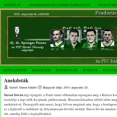
KEZDŐLAP
ADATKEZELÉSI ÉS COOKIE TÁJÉKOZTATÓ
CÉLKITŰZÉ
2026. augusztus
6.
csütörtök
AKTUALITÁSOK
BARÁTI KÖR
ÉVFORDULÓK
INTERJÚK
OLVAST
Anekdoták
Szerző: Simon Sándor
Bejegyzés ideje: 2014. augusztus 20.
Sárosi István
régi újságíró, a Fradi iránti olthatatlan rajongása még a Kinizsi 
tisztelője a régi idők focijának, játékosainak. Hozzászólásaiban időről időre m
anekdotával. Összegyűlt már annyi, hogy bőven megérett arra, hogy a honlapon új
ez a fejlécről is indítható új, folyamatosan bővülő aloldal. Sárosi István minden
ide, mindig felül a legújabbakkal.