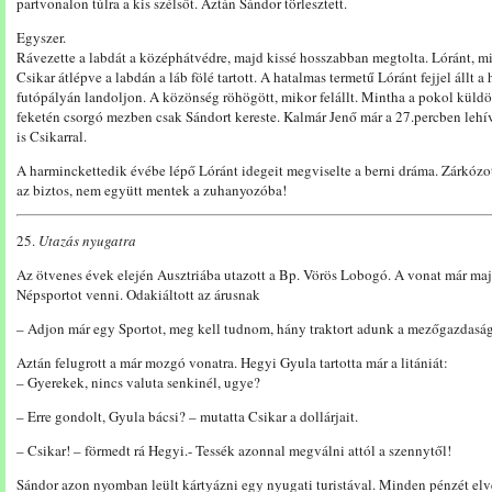
partvonalon túlra a kis szélsőt. Aztán Sándor törlesztett.
Egyszer.
Rávezette a labdát a középhátvédre, majd kissé hosszabban megtolta. Lóránt, min
Csikar átlépve a labdán a láb fölé tartott. A hatalmas termetű Lóránt fejjel állt
futópályán landoljon. A közönség röhögött, mikor felállt. Mintha a pokol küldött
feketén csorgó mezben csak Sándort kereste. Kalmár Jenő már a 27.percben lehí
is Csikarral.
A harminckettedik évébe lépő Lóránt idegeit megviselte a berni dráma. Zárkózot
az biztos, nem együtt mentek a zuhanyozóba!
25.
Utazás nyugatra
Az ötvenes évek elején Ausztriába utazott a Bp. Vörös Lobogó. A vonat már ma
Népsportot venni. Odakiáltott az árusnak
– Adjon már egy Sportot, meg kell tudnom, hány traktort adunk a mezőgazdasá
Aztán felugrott a már mozgó vonatra. Hegyi Gyula tartotta már a litániát:
– Gyerekek, nincs valuta senkinél, ugye?
– Erre gondolt, Gyula bácsi? – mutatta Csikar a dollárjait.
– Csikar! – förmedt rá Hegyi.- Tessék azonnal megválni attól a szennytől!
Sándor azon nyomban leült kártyázni egy nyugati turistával. Minden pénzét el