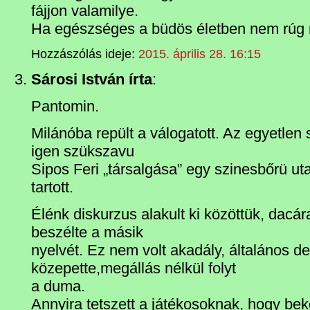
fájjon valamilye.
Ha egészséges a büdös életben nem rú
Hozzászólás ideje:
2015. április 28. 16:15
Sárosi István írta
:
Pantomin.
Milánóba repült a válogatott. Az egyetle
igen szükszavu
Sipos Feri „társalgása” egy szinesbőrü uta
tartott.
Élénk diskurzus alakult ki közöttük, dacá
beszélte a másik
nyelvét. Ez nem volt akadály, általános de
közepette,megállás nélkül folyt
a duma.
Annyira tetszett a játékosoknak, hogy be