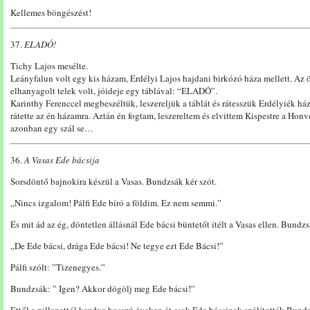
Kellemes böngészést!
37.
ELADÓ!
Tichy Lajos mesélte.
Leányfalun volt egy kis házam, Erdélyi Lajos hajdani birkózó háza mellett. Az 
elhanyagolt telek volt, jóideje egy táblával: “ELADÓ”.
Karinthy Ferenccel megbeszéltük, leszereljük a táblát és rátesszük Erdélyiék házá
rátette az én házamra. Aztán én fogtam, leszereltem és elvittem Kispestre a Honv
azonban egy szál se…
36.
A Vasas Ede bácsija
Sorsdöntő bajnokira készül a Vasas. Bundzsák kér szót.
„Nincs izgalom! Pálfi Ede bíró a földim. Ez nem semmi.”
És mit ád az ég, döntetlen állásnál Ede bácsi büntetőt ítélt a Vasas ellen. Bundz
„De Ede bácsi, drága Ede bácsi! Ne tegye ezt Ede Bácsi!”
Pálfi szólt: ”Tizenegyes.”
Bundzsák: ” Igen? Akkor dögölj meg Ede bácsi!”