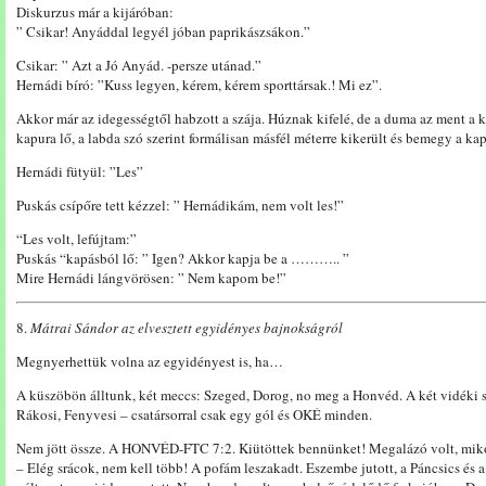
Diskurzus már a kijáróban:
” Csikar! Anyáddal legyél jóban paprikászsákon.”
Csikar: ” Azt a Jó Anyád. -persze utánad.”
Hernádi bíró: ”Kuss legyen, kérem, kérem sporttársak.! Mi ez”.
Akkor már az idegességtől habzott a szája. Húznak kifelé, de a duma az ment a 
kapura lő, a labda szó szerint formálisan másfél méterre kikerült és bemegy a ka
Hernádi fütyül: ”Les”
Puskás csípőre tett kézzel: ” Hernádikám, nem volt les!”
“Les volt, lefújtam:”
Puskás “kapásból lő: ” Igen? Akkor kapja be a ……….. ”
Mire Hernádi lángvörösen: ” Nem kapom be!”
8.
Mátrai Sándor az elvesztett egyidényes bajnokságról
Megnyerhettük volna az egyidényest is, ha…
A küszöbön álltunk, két meccs: Szeged, Dorog, no meg a Honvéd. A két vidéki s
Rákosi, Fenyvesi – csatársorral csak egy gól és OKÉ minden.
Nem jött össze. A HONVÉD-FTC 7:2. Kiütöttek bennünket! Megalázó volt, mikor T
– Elég srácok, nem kell több! A pofám leszakadt. Eszembe jutott, a Páncsics és