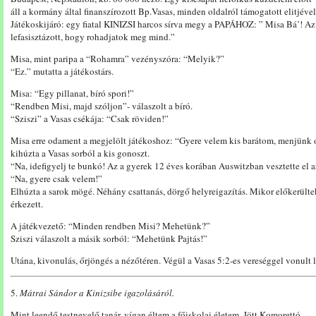
áll a kormány által finanszírozott Bp.Vasas, minden oldalról támogatott elitjével
Játékoskijáró: egy fiatal KINIZSI harcos sírva megy a PAPÁHOZ: ” Misa Bá’! Az
lefasisztázott, hogy rohadjatok meg mind.”
Misa, mint paripa a “Rohamra” vezényszóra: “Melyik?”
“Ez.” mutatta a játékostárs.
Misa: “Egy pillanat, bíró spori!”
“Rendben Misi, majd szóljon”- válaszolt a bíró.
“Sziszi” a Vasas csékája: “Csak röviden!”
Misa erre odament a megjelölt játékoshoz: “Gyere velem kis barátom, menjünk o
kihúzta a Vasas sorból a kis gonoszt.
“Na, idefigyelj te bunkó! Az a gyerek 12 éves korában Auswitzban vesztette el az
“Na, gyere csak velem!”
Elhúzta a sarok mögé. Néhány csattanás, dörgő helyreigazítás. Mikor előkerültek,
érkezett.
A játékvezető: “Minden rendben Misi? Mehetünk?”
Sziszi válaszolt a másik sorból: “Mehetünk Pajtás!”
Utána, kivonulás, őrjöngés a nézőtéren. Végül a Vasas 5:2-es vereséggel vonult l
5.
Mátrai Sándor a Kinizsibe igazolásáról.
Mint leendő testnevelő tanár, vígan éltem a főiskolai életem. Jött Komorettó,