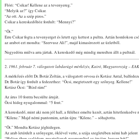
Flóri: “Csikar! Kellene az a tevenyereg.”
“Melyik az?” így Csikar.
“Az ott. Az a szép piros.”
Csikar a kereskedőhöz fordult: “Mennyi?”
“Öt.”
Erre Csikar fogta a tevenyerget és letett egy kettest a pultra. Aztán homlokon c
az arabot ezt mondta: “Szervusz Ali!”, majd kimasírozott az üzletből.
Negyedóra múlva arra jártak. A kereskedő még mindig meredten állt a pultnál.
2.
1961. február 7. válogatott labdarúgó mérkőzés, Kairó, Magyarország – EAK
A mérkőzés előtt Dr. Botár Zoltán, a válogatott orvosa és Kotász Antal, balfedeze
Dr. Botár így fordult a fedezethez: “Öcsi, megtetszett egy szőnyeg. Kellene!”
Kotász Öcsi: ”Bízd rám!”
Az árus 10 fontra becsülte áruját.
Öcsi hideg nyugalommal: “5 font.”
A kereskedő, mint aki nem jól hall, a füléhez emelte kezét, aztán hitetlenkedve 
“Kilenc.” Majd némi pantomim, aztán újra: “Kilenc.” – sóhajtotta.
“Öt.” Mondta Kotász jéghidegen.
Az arab letérdelt a szőnyegre, öklével verte, a szája szegletében némi hab jelent
“Haljon éhen családom, pusztuljanak nyomorultul az árváim, legyen hét!”