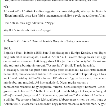
“Öt.”
A kereskedő a köntösét kezdte szaggatni, a szeme kidagadt, néhány tánclépést le
“Érjen kínhalál, vesse ki a föld a tetememet, a sakálok egyék meg, sújtson Allah
Erre Kotász, csak úgy odavetve: “Négy.”
Végül 2,5 fontért elvitték a szőnyeget.
1.
Őszinte Tisztelettel Dalnoki Jenő és Pongrácz György emlékének
1963.
Bajnok a Fradi. Indulás a BEK-ben (Bajnokcsapatok Európa Kupája, a mai Bajno
meg Isztambul sztárcsapata, a GALATASERAY. 11 sikerre éhes janicsár a mi agyo
csapatunkkal szemben. Lett is egy sima 4:0 a javukra az “odavágón”. Ez szó sze
alig tudtunk a buszig tántorogni. ”Az anyátok”, jöttök Ti még hozzánk.
Visszavágó. Pokoli hangulat várta a sárga-piros csíkosokat. De a stílusuk marad
bennünket, min a tevéiket. Sikerült 2:0-ra vezetnünk, amikor kaptunk egy 11-est.
azt követő botrány felülmúlt mindent. Először csak úgy párban ment, utána csa
mindenbe, ami mozdult. Ad-hoc pankráció. Olyan rúgást kaptam a
nemesebbik részemre, hogy elájultam. Vilezsál Oszi sündörgött hozzám: “Jenő!
gonosz kis hetes volt”. A balhé közben folyt tovább. Még a két kapus is “megta
előrejött éknek, hogy majd ő. “Gyere csak, gondoltam.” Már a bíró is közelhar
a vállára. Vigyorogva fordult felém, akkora jobbegyenest vittem be neki, hogy 
Azután felült, visszaesett és elkezdett négykézláb mászni a kezdőkörben. A gyúr