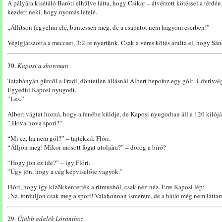
A pályára kisétáló Baróti elhűlve látta, hogy Csikar – átvérzett kötéssel a térdén
kezdett neki, hogy nyomás lefelé.
„Állítson fegyelmi elé, büntessen meg, de a csapatot nem hagyom cserben!”
Végigjátszotta a meccset, 3:2-re nyertünk. Csak a véres kötés árulta el, hogy Sán
30.
Kaposi a showman
Tatabányán gürcöl a Fradi, döntetlen állásnál Albert bepofoz egy gólt. Üdvrival
Egyedül Kaposi nyugodt.
”Les.”
Albert vágtat hozzá, hogy a fenébe küldje, de Kaposi nyugodtan áll a 120 kilójá
” Hova-hova spori?”
“Mi ez, ha nem gól?” – tajtékzik Flóri.
“Álljon meg! Mikor mosott fogat utoljára?” – dörög a bíró?
“Hogy jön ez ide?” – így Flóri.
”Úgy jön, hogy a cég képviselője vagyok.”
Flóri, hogy így kizökkentették a ritmusból, csak néz-néz. Erre Kaposi lép:
„Na, forduljon csak meg a spori! Valahonnan ismerem, de a hátát még nem látta
29.
Újabb adalék Lóránthoz