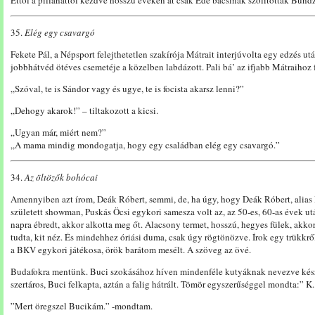
Ettől a pillanattól kezdve hosszú éveken át csak Ede bácsinak szólították Bund
35.
Elég egy csavargó
Fekete Pál, a Népsport felejthetetlen szakírója Mátrait interjúvolta egy edzés ut
jobbhátvéd ötéves csemetéje a közelben labdázott. Pali bá’ az ifjabb Mátraihoz 
„Szóval, te is Sándor vagy és ugye, te is focista akarsz lenni?”
„Dehogy akarok!” – tiltakozott a kicsi.
„Ugyan már, miért nem?”
„A mama mindig mondogatja, hogy egy családban elég egy csavargó.”
34.
Az öltözők bohócai
Amennyiben azt írom, Deák Róbert, semmi, de, ha úgy, hogy Deák Róbert, alias
született showman, Puskás Öcsi egykori samesza volt az, az 50-es, 60-as évek utá
napra ébredt, akkor alkotta meg őt. Alacsony termet, hosszú, hegyes fülek, akk
tudta, kit néz. És mindehhez óriási duma, csak úgy rögtönözve. Írok egy trükkről
a BKV egykori játékosa, örök barátom mesélt. A szöveg az övé.
Budafokra mentünk. Buci szokásához híven mindenféle kutyáknak nevezve készül
szertáros, Buci felkapta, aztán a falig hátrált. Tömör egyszerűséggel mondta:” K
”Mert öregszel Bucikám.” -mondtam.