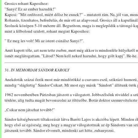
Grosics rohant Kaposihoz:
”Sanyi! Ez az ember hazudik!”
Kaposi: ”Mit ordítozol, miért dőlsz be ennek?” – mutatott rám. Na, jól van, mond
Rohanás, tizenhatos, befordulás, de már ott az alapvonal. Grosics áll a kapufánál
Szolnok középen 5-10 méterre áll. Begurítom, maga is meglepődik a tátongó kapu
mint a félbolond szidott, rohant megint Kaposihoz:
” Ez meg les volt! Mi az istent csinálsz Sanyi?”.
Amit kapott tőle, azt nem tette zsebre, mert még akkor is mindenféle hülyékről
ismét meglátogattam. ”Látod? Nem kell neked hazudni, hogy gólt kapj”. He-he.
31.
IN MEMORIAM SÁNDOR KÁROLY
Anekdoták százai őrzik most már mindörökké a csavaros eszű, szikrázó humorú,
mindig “slágfertig” Sándor Csikart. Mi most egy másik ”Sándort” állítunk örök
1962 novemberében Párizsban játszott a válogatott. Jobbszélsőnk röviddel a szü
térdére, alig tudta magát bevonszolni az öltözőbe. Botár doktor szemrevételezte a
„Csikar nem játszhat tovább!”
Sándor kétségbeesett tiltakozását látva Baróti Lajos is akcióba lépett. Minden é
hogy első az egészség, meg hogy a magyar válogatottnak az ép Sándorra van szük
játszunk tovább. Sándor elvonult, mindenki azt hitte, zuhanyozni.