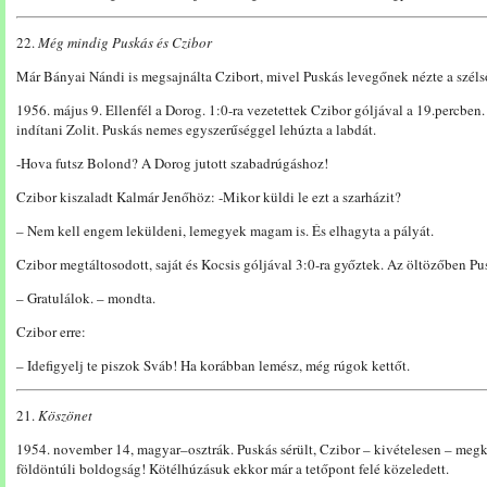
22.
Még mindig Puskás és Czibor
Már Bányai Nándi is megsajnálta Czibort, mivel Puskás levegőnek nézte a széls
1956. május 9. Ellenfél a Dorog. 1:0-ra vezetettek Czibor góljával a 19.percben
indítani Zolit. Puskás nemes egyszerűséggel lehúzta a labdát.
-Hova futsz Bolond? A Dorog jutott szabadrúgáshoz!
Czibor kiszaladt Kalmár Jenőhöz: -Mikor küldi le ezt a szarházit?
– Nem kell engem leküldeni, lemegyek magam is. És elhagyta a pályát.
Czibor megtáltosodott, saját és Kocsis góljával 3:0-ra győztek. Az öltözőben Pu
– Gratulálok. – mondta.
Czibor erre:
– Idefigyelj te piszok Sváb! Ha korábban lemész, még rúgok kettőt.
21.
Köszönet
1954. november 14, magyar–osztrák. Puskás sérült, Czibor – kivételesen – megk
földöntúli boldogság! Kötélhúzásuk ekkor már a tetőpont felé közeledett.