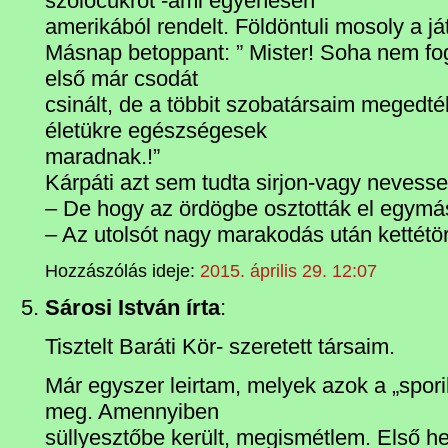
szólőcukrot -ami egyenesen
amerikából rendelt. Földöntuli mosoly a j
Másnap betoppant: ” Mister! Soha nem f
első már csodát
csinált, de a többit szobatársaim megedté
életükre egészségesek
maradnak.!”
Kárpáti azt sem tudta sirjon-vagy nevesse
– De hogy az ördögbe osztották el egymás 
– Az utolsót nagy marakodás után kett
Hozzászólás ideje:
2015. április 29. 12:07
Sárosi István írta
:
Tisztelt Baráti Kör- szeretett társaim.
Már egyszer leirtam, melyek azok a „sporik
meg. Amennyiben
süllyesztőbe került, megismétlem. Első h