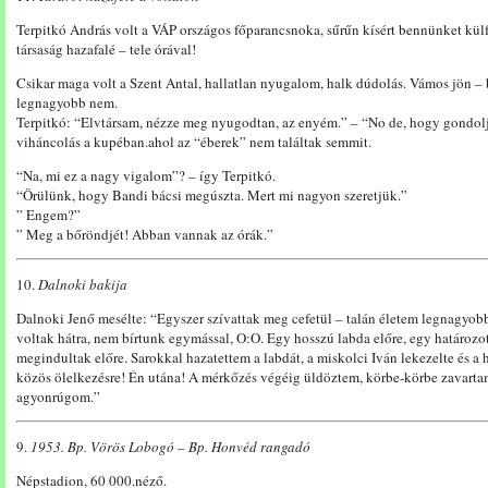
Terpitkó András volt a VÁP országos főparancsnoka, sűrűn kísért bennünket külf
társaság hazafalé – tele órával!
Csikar maga volt a Szent Antal, hallatlan nyugalom, halk dúdolás. Vámos jön –
legnagyobb nem.
Terpitkó: “Elvtársam, nézze meg nyugodtan, az enyém.” – “No de, hogy gondolja
viháncolás a kupéban.ahol az “éberek” nem találtak semmit.
“Na, mi ez a nagy vigalom”? – így Terpitkó.
“Örülünk, hogy Bandi bácsi megúszta. Mert mi nagyon szeretjük.”
” Engem?”
” Meg a bőröndjét! Abban vannak az órák.”
10.
Dalnoki bakija
Dalnoki Jenő mesélte: “Egyszer szívattak meg cefetül – talán életem legnagyobb
voltak hátra, nem bírtunk egymással, O:O. Egy hosszú labda előre, egy határozo
megindultak előre. Sarokkal hazatettem a labdát, a miskolci Iván lekezelte és a
közös ölelkezésre! Én utána! A mérkőzés végéig üldöztem, körbe-körbe zavartam
agyonrúgom.”
9.
1953. Bp. Vörös Lobogó – Bp. Honvéd rangadó
Népstadion, 60 000.néző.