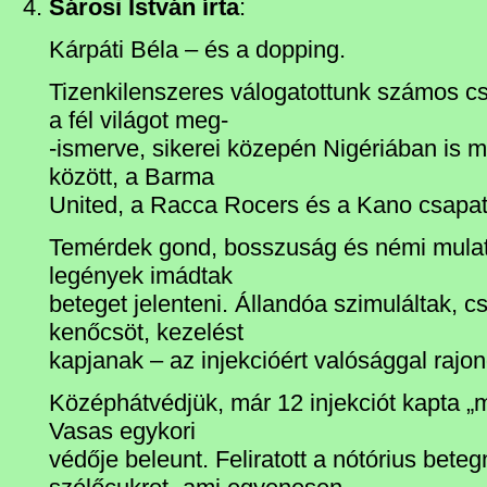
Sárosi István írta
:
Kárpáti Béla – és a dopping.
Tizenkilenszeres válogatottunk számos c
a fél világot meg-
-ismerve, sikerei közepén Nigériában is 
között, a Barma
United, a Racca Rocers és a Kano csapat
Temérdek gond, bosszuság és némi mulat
legények imádtak
beteget jelenteni. Állandóa szimuláltak, 
kenőcsöt, kezelést
kapjanak – az injekcióért valósággal rajon
Középhátvédjük, már 12 injekciót kapta „
Vasas egykori
védője beleunt. Feliratott a nótórius bet