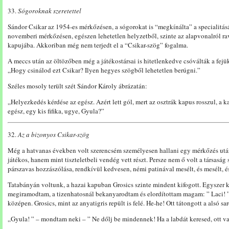
33.
Sógoroknak szeretettel
Sándor Csikar az 1954-es mérkőzésen, a sógorokat is “megkínálta” a specialitás
novemberi mérkőzésen, egészen lehetetlen helyzetből, szinte az alapvonalról r
kapujába. Akkoriban még nem terjedt el a “Csikar-szög” fogalma.
A meccs után az öltözőben még a játékostársai is hitetlenkedve csóválták a fejü
„Hogy csinálod ezt Csikar? Ilyen hegyes szögből lehetetlen berúgni.”
Széles mosoly terült szét Sándor Károly ábrázatán:
„Helyezkedés kérdése az egész. Azért lett gól, mert az osztrák kapus rosszul, a 
egész, egy kis fifika, ugye, Gyula?”
32.
Az a bizonyos Csikar-szög
Még a hatvanas években volt szerencsém személyesen hallani egy mérkőzés utá
játékos, hanem mint tiszteletbeli vendég vett részt. Persze nem ő volt a társaság
párszavas hozzászólása, rendkívül kedvesen, némi patinával mesélt, és mesélt, 
Tatabányán voltunk, a hazai kapuban Grosics szinte mindent kifogott. Egyszer 
megiramodtam, a tizenhatosnál bekanyarodtam és elordítottam magam: ” Laci! 
középen. Grosics, mint az anyatigris repült is felé. He-he! Ott tátongott a alsó sa
„Gyula! ” – mondtam neki – ” Ne dőlj be mindennek! Ha a labdát keresed, ott va