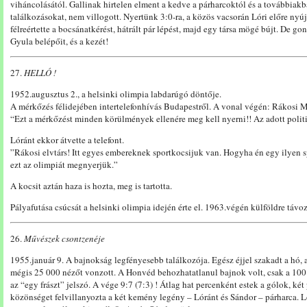
viháncolásától. Gallinak hirtelen elment a kedve a párharcoktól és a továbbiakb
találkozásokat, nem villogott. Nyertünk 3:0-ra, a közös vacsorán Lóri előre nyújt
félreértette a bocsánatkérést, hátrált pár lépést, majd egy társa mögé bújt. De 
Gyula belépőit, és a kezét!
27.
HELLÓ !
1952.augusztus 2., a helsinki olimpia labdarúgó döntője.
A mérkőzés félidejében intertelefonhívás Budapestről. A vonal végén: Rákosi M
“Ezt a mérkőzést minden körülmények ellenére meg kell nyerni!! Az adott politi
Lóránt ekkor átvette a telefont.
”Rákosi elvtárs! Itt egyes embereknek sportkocsijuk van. Hogyha én egy ilyen 
ezt az olimpiát megnyerjük.”
A kocsit aztán haza is hozta, meg is tartotta.
Pályafutása csúcsát a helsinki olimpia idején érte el. 1963.végén külföldre távoz
26.
Művészek csontzenéje
1955.január 9. A bajnokság legfényesebb találkozója. Egész éjjel szakadt a hó, a
mégis 25 000 nézőt vonzott. A Honvéd behozhatatlanul bajnok volt, csak a 100 
az “egy frászt” jelszó. A vége 9:7 (7:3) ! Átlag hat percenként estek a gólok, ké
közönséget felvillanyozta a két kemény legény – Lóránt és Sándor – párharca. Ló