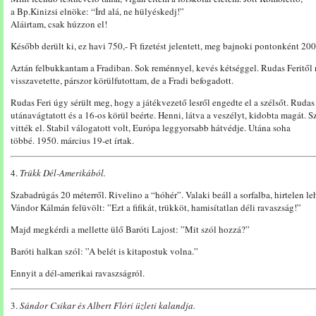
a Bp.Kinizsi elnöke: “Írd alá, ne hülyéskedj!”
Aláirtam, csak húzzon el!
Később derült ki, ez havi 750,- Ft fizetést jelentett, meg bajnoki pontonként 200,
Aztán felbukkantam a Fradiban. Sok reménnyel, kevés kétséggel. Rudas Feritől 
visszavetette, párszor körülfutottam, de a Fradi befogadott.
Rudas Feri úgy sérült meg, hogy a játékvezető lesről engedte el a szélsőt. Rudas
utánavágtatott és a 16-os körül beérte. Henni, látva a veszélyt, kidobta magát.
vitték el. Stabil válogatott volt, Európa leggyorsabb hátvédje. Utána soha
többé. 1950. március 19-et írtak.
4.
Trükk Dél-Amerikából.
Szabadrúgás 20 méterről. Rivelino a “hóhér”. Valaki beáll a sorfalba, hirtelen le
Vándor Kálmán felüvölt: ”Ezt a fifikát, trükköt, hamisítatlan déli ravaszság!”
Majd megkérdi a mellette ülő Baróti Lajost: ”Mit szól hozzá?”
Baróti halkan szól: ”A belét is kitapostuk volna.”
Ennyit a dél-amerikai ravaszságról.
3.
Sándor Csikar és Albert Flóri üzleti kalandja.