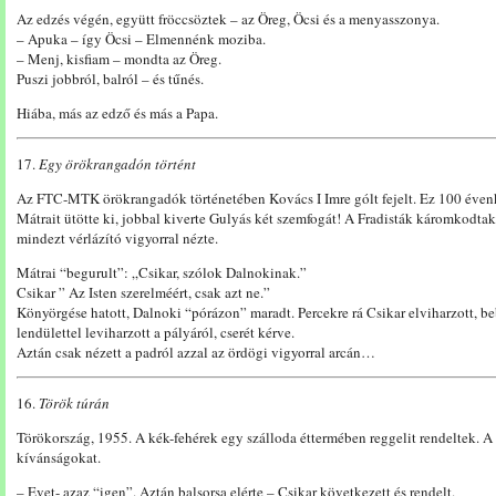
Az edzés végén, együtt fröccsöztek – az Öreg, Öcsi és a menyasszonya.
– Apuka – így Öcsi – Elmennénk moziba.
– Menj, kisfiam – mondta az Öreg.
Puszi jobbról, balról – és tűnés.
Hiába, más az edző és más a Papa.
17.
Egy örökrangadón történt
Az FTC-MTK örökrangadók történetében Kovács I Imre gólt fejelt. Ez 100 éven
Mátrait ütötte ki, jobbal kiverte Gulyás két szemfogát! A Fradisták káromkodtak
mindezt vérlázító vigyorral nézte.
Mátrai “begurult”: „Csikar, szólok Dalnokinak.”
Csikar ” Az Isten szerelméért, csak azt ne.”
Könyörgése hatott, Dalnoki “pórázon” maradt. Percekre rá Csikar elviharzott, b
lendülettel leviharzott a pályáról, cserét kérve.
Aztán csak nézett a padról azzal az ördögi vigyorral arcán…
16.
Török túrán
Törökország, 1955. A kék-fehérek egy szálloda éttermében reggelit rendeltek. A
kívánságokat.
– Evet- azaz “igen”. Aztán balsorsa elérte – Csikar következett és rendelt.