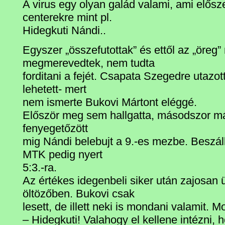
A virus egy olyan galád valami, ami elősze
centerekre mint pl.
Hidegkuti Nándi..
Egyszer „összefutottak” és ettől az „öreg”
megmerevedtek, nem tudta
forditani a fejét. Csapata Szegedre utazot
lehetett- mert
nem ismerte Bukovi Mártont eléggé.
Először meg sem hallgatta, másodszor má
fenyegetőzött
mig Nándi belebujt a 9.-es mezbe. Beszállt
MTK pedig nyert
5:3.-ra.
Az értékes idegenbeli siker után zajosan 
öltözőben. Bukovi csak
lesett, de illett neki is mondani valamit. Mo
– Hidegkuti! Valahogy el kellene intézni