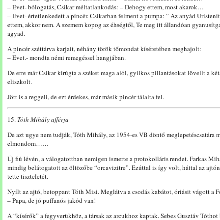
– Evet- bólogatás, Csikar méltatlankodás: – Dehogy ettem, most akarok…
– Evet- értetlenkedett a pincér. Csikarban felment a pumpa: ” Az anyád Úristen
ettem, akkor nem. A szemem kopog az éhségtől, Te meg itt állandóan gyanusítga
agyad.
A pincér széttárva karjait, néhány török tőmondat kíséretében meghajolt:
– Evet.- mondta némi remegéssel hangjában.
De erre már Csikar kirúgta a széket maga alól, gyilkos pillantásokat lövellt a ké
eliszkolt.
Jött is a reggeli, de ezt érdekes, már másik pincér tálalta fel.
15.
Tóth Mihály afférja
De azt ugye nem tudják, Tóth Mihály, az 1954-es VB döntő meglepetéscsatára m
elmondom……
Új fiú lévén, a válogatottban nemigen ismerte a protokolláris rendet. Farkas Mi
mindig belátogatott az öltözőbe “orcavizitre”. Ezúttal is így volt, háttal az a
tette tiszteletét.
Nyílt az ajtó, betoppant Tóth Misi. Meglátva a csodás kabátot, óriásit vágott a 
– Papa, de jó puffanós jakód van!
A “kísérők” a fegyverükhöz, a társak az arcukhoz kaptak. Sebes Gusztáv Tóthot