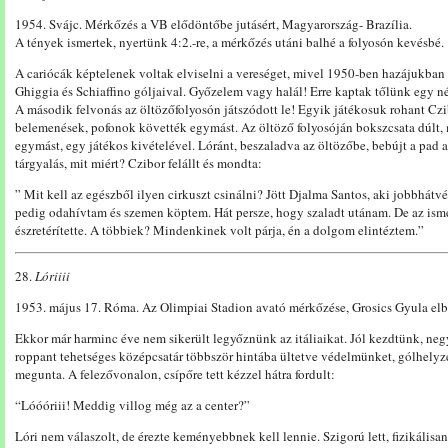
1954. Svájc. Mérkőzés a VB elődöntőbe jutásért, Magyarország- Brazília.
A tények ismertek, nyertünk 4:2.-re, a mérkőzés utáni balhé a folyosón kevésbé.
A cariócák képtelenek voltak elviselni a vereséget, mivel 1950-ben hazájukban
Ghiggia és Schiaffino góljaival. Győzelem vagy halál! Erre kaptak tőlünk egy né
A második felvonás az öltözőfolyosón játszódott le! Egyik játékosuk rohant Czib
belemenések, pofonok követték egymást. Az öltöző folyosóján bokszcsata dúlt, 
egymást, egy játékos kivételével. Lóránt, beszaladva az öltözőbe, bebújt a pad a
tárgyalás, mit miért? Czibor felállt és mondta:
” Mit kell az egészből ilyen cirkuszt csinálni? Jött Djalma Santos, aki jobbhátv
pedig odahívtam és szemen köptem. Hát persze, hogy szaladt utánam. De az ism
észretérítette. A többiek? Mindenkinek volt párja, én a dolgom elintéztem.”
28.
Lóriiii
1953. május 17. Róma. Az Olimpiai Stadion avató mérkőzése, Grosics Gyula elb
Ekkor már harminc éve nem sikerült legyőznünk az itáliaikat. Jól kezdtünk, neg
roppant tehetséges középcsatár többször hintába ültetve védelmünket, gólhelyze
megunta. A felezővonalon, csípőre tett kézzel hátra fordult:
“Lóóóriii! Meddig villog még az a center?”
Lóri nem válaszolt, de érezte keményebbnek kell lennie. Szigorú lett, fizikálisan