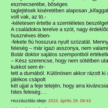
eszmecserébe, bőséges
taglejtések kiséretében alaposan „kifagga
volt vak, az tö.-
-kéletesen értette a szemléletes beszélget
A családokra terelve a szót, nagy érdeklő
husznéves ében-
-fekete fiú hosszura nyult szózatát. Men
feleség – már igazi asszonya, nem valami
Botár doktor sajátos szempontból értékelt
– Kész szerencse, hogy nem sötétben ut
kukkot sem ér-
tett a dumából. Különösen akkor rázott ki 
játékos csápolt
két ujjal a feje tetején, hogy arra kiváncsi
hites feleség….
Hozzászólás ideje:
2015. április 29. 09:43