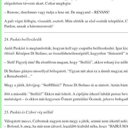
elégedetten távozni akart, Csikar megfogta:
– Renonc, durchmars vagy tudja a fene mi. De magyarul – REVANS!
A pali végre felfogta, visszaült, osztott. Mire elérték az első osztrák települést, 
Pardon, annak a háromszorosát!
24.
Puskás beilleszkedik
Azért Puskást is megtanították, hogyan kell egy csapatba beilleszkedni. Igaz k
öltöző. Középen Di Stefano, az összeférhetetlenségéről, kegyetlen “fúrásairól” is
– Stefi! Figyelj rám! Ha elordítom magam, hogy “Stefíííí”, akkor rohanj ész nélk
Di Stefano gúnyos mosollyal bólogatott. “Ugyan mit akar ez a dundi magyar, mi
a Bernabeuból…”
Megy a játék, felvijjog: “Stefffffiiiii!” Persze Di Stefano rá se rántott. Aztán bán
Jött a második: ”Stefíííí!” Ekkor már loholt. A cipőjére érkező labdát persze b
mulatságot – és ekkor már kegyesen Ő ment gratulálni Öcsinek, jelezve befogadt
23.
Puskás és Czibor vég nélkül
Válogatott meccs, Czibornak nagyon nem megy a játék, semmi nem sikerül neki.
– Bolond, b..meg, ha már nem játszol, legalább kiabáld néha, hogy “HAJRÁ