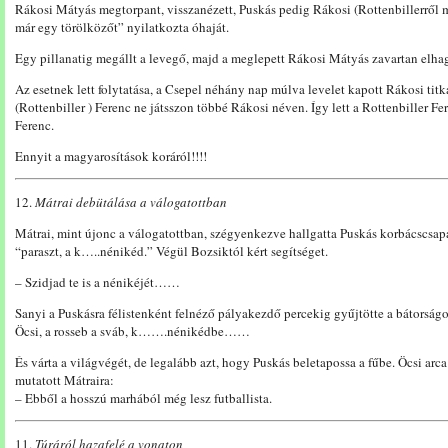
Rákosi Mátyás megtorpant, visszanézett, Puskás pedig Rákosi (Rottenbillerről ma
már egy törölközőt” nyilatkozta óhaját.
Egy pillanatig megállt a levegő, majd a meglepett Rákosi Mátyás zavartan elhag
Az esetnek lett folytatása, a Csepel néhány nap múlva levelet kapott Rákosi tit
(Rottenbiller ) Ferenc ne játsszon többé Rákosi néven. Így lett a Rottenbiller F
Ferenc.
Ennyit a magyarosítások koráról!!!!
12.
Mátrai debütálása a válogatottban
Mátrai, mint újonc a válogatottban, szégyenkezve hallgatta Puskás korbácscsapás
“paraszt, a k…..nénikéd.” Végül Bozsiktól kért segítséget.
– Szidjad te is a nénikéjét……
Sanyi a Puskásra félistenként felnéző pályakezdő percekig gyűjtötte a bátorságot
Öcsi, a rosseb a sváb, k…….nénikédbe……
És várta a világvégét, de legalább azt, hogy Puskás beletapossa a fűbe. Öcsi arc
mutatott Mátraira:
– Ebből a hosszú marhából még lesz futballista.
11.
Túráról hazafelé a vonaton