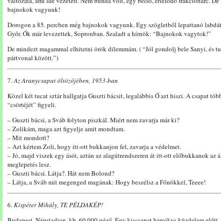
változata, ami ide vezetett. Nem bunda volt, egy belső, érlelődő frakcióharc. 
bajnokok vagyunk!
Dorogon a 85. percben még bajnokok vagyunk. Egy szögletből lepattanó labdát 
Győr. Ők már levezettek, Sopronban. Szaladt a hírnök: “Bajnokok vagytok!”
De mindezt magammal elhitetni örök dilemmám. ( “Jól gondolj bele Sanyi, és tu
pártvonal között.”)
7.
Az Aranycsapat öltözőjében, 1953-ban
Közel két tucat sztár hallgatja Guszti bácsit, legalábbis Ő azt hiszi. A csapat t
“csörtéjét” figyeli.
– Guszti bácsi, a Sváb folyton piszkál. Miért nem zavarja már ki?
– Zolikám, maga azt figyelje amit mondtam.
– Mit mondott?
– Azt kértem Zoli, hogy itt-ott bukkanjon fel, zavarja a védelmet.
– Jó, majd viszek egy ásót, aztán az alagútrendszeren át itt-ott előbukkanok a
meglepetés lesz.
– Guszti bácsi. Látja?. Hát nem Bolond?
– Látja, a Sváb mit megenged magának: Hogy beszélsz a Főnökkel, Teeee!
6.
Kispéter Mihály, TE PÉLDAKÉP!
Budapest, Népstadion, kb. 60 000 néző. Egy kiscsapat heroikus küzdelem előtt