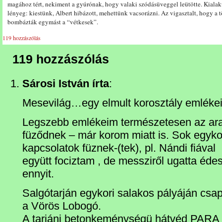
magához tért, nekiment a gyúrónak, hogy valaki szódásüveggel leütötte. Kialak
lényeg: kiestünk, Albert hibázott, mehettünk vacsorázni. Az vigasztalt, hogy a
bombázták egymást a “vétkesek”.
119 hozzászólás
119 hozzászólás
Sárosi István írta
:
Mesevilág…egy elmult korosztály emlékei
Legszebb emlékeim természetesen az ar
füződnek – már korom miatt is. Sok egykor
kapcsolatok füznek-(tek), pl. Nándi fiával
együtt fociztam , de messziről ugatta édesa
ennyit.
Salgótarján egykori salakos pályáján csa
a Vörös Lobogó.
A tarjáni betonkeménységü hátvéd PARA