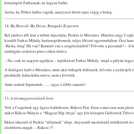
könyörgött Farkasnak, ne legyen balhé.
Azóta, ha Tóthot hátba vágták, annyiszor futott rajta végig a hideg.
14.
Bp.Honvéd -Bp.Dózsa. Rangadó Kispesten
Két játékos állt fent a tribün lépcsőjén, Puskás és Mészáros. Hirtelen négy Csaj
kiszállt Farkas Mihály hadseregtábornok, teljes főtiszti egyenruhában. Öcsi hars
-Ha-ha, öreg! Mi van? Kimenő van a szegényházból? Fölvette a pizsamát? – A 
nadrágján szokásos piros csíkra utalva.
– Na, csak ne nagyon ugráljon – replikázott Farkas Mihály- majd a pályán legye
A dialógust hallva Mészáros, mint akit ördögök üldöznek, felvette a nyúlcipőt é
produkált, hátra-hátra nézve, nem e követik.
Amit szabad Jupiternek…… ugye a többi ismerős!
13.
A névmagyarosítások kora
Volt a Csepelnek egy ügyes balfedezete, Rákosi Feri. Ezen a meccsen nem játszo
mikor Rákosi Mátyás a “Magyar Nép Atyja” egy kör közepén Gallowich Tibor t
Ekkor érkezett el Puskás “dilijének” ideje. Anyaszült meztelenül törülközött és 
elordította magát: – Rákosi !!!