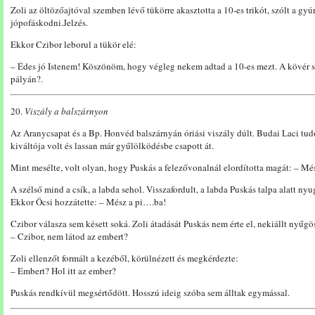
Zoli az öltözőajtóval szemben lévő tükörre akasztotta a 10-es trikót, szólt a gyú
jópofáskodni.Jelzés.
Ekkor Czibor leborul a tükör elé:
– Édes jó Istenem! Köszönöm, hogy végleg nekem adtad a 10-es mezt. A kövér sv
pályán?.
20.
Viszály a balszárnyon
Az Aranycsapat és a Bp. Honvéd balszárnyán óriási viszály dúlt. Budai Laci tud
kiváltója volt és lassan már gyűlölködésbe csapott át.
Mint mesélte, volt olyan, hogy Puskás a felezővonalnál elordította magát: – Mé
A szélső mind a csík, a labda sehol. Visszafordult, a labda Puskás talpa alatt nyu
Ekkor Öcsi hozzátette: – Mész a pi….ba!
Czibor válasza sem késett soká. Zoli átadását Puskás nem érte el, nekiállt nyűg
– Czibor, nem látod az embert?
Zoli ellenzőt formált a kezéből, körülnézett és megkérdezte:
– Embert? Hol itt az ember?
Puskás rendkívül megsértődött. Hosszú ideig szóba sem álltak egymással.