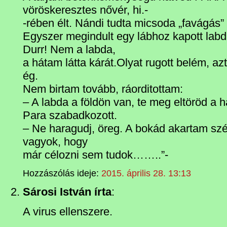
vöröskeresztes nővér, hi.-
-rében élt. Nándi tudta micsoda „favágás” 
Egyszer megindult egy lábhoz kapott labdá
Durr! Nem a labda,
a hátam látta kárát.Olyat rugott belém, az
ég.
Nem birtam tovább, ráorditottam:
– A labda a földön van, te meg eltöröd a 
Para szabadkozott.
– Ne haragudj, öreg. A bokád akartam szét
vagyok, hogy
már célozni sem tudok……..”-
Hozzászólás ideje:
2015. április 28. 13:13
Sárosi István írta
:
A virus ellenszere.