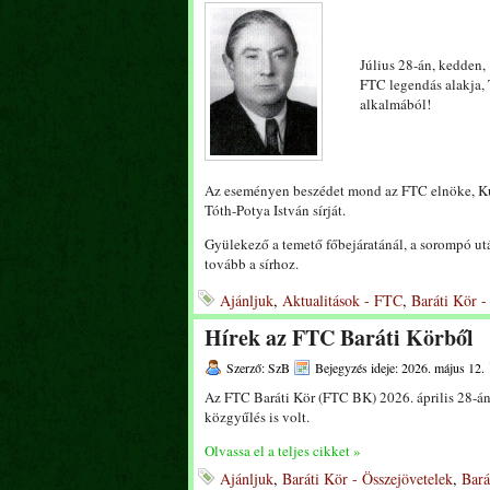
Július 28-án, kedden,
FTC legendás alakja, 
alkalmából!
Az eseményen beszédet mond az FTC elnöke, Ku
Tóth-Potya István sírját.
Gyülekező a temető főbejáratánál, a sorompó ut
tovább a sírhoz.
Ajánljuk
,
Aktualitások - FTC
,
Baráti Kör -
Hírek az FTC Baráti Körből
Szerző: SzB
Bejegyzés ideje: 2026. május 12.
Az FTC Baráti Kör (FTC BK) 2026. április 28-án 
közgyűlés is volt.
Olvassa el a teljes cikket »
Ajánljuk
,
Baráti Kör - Összejövetelek
,
Bará