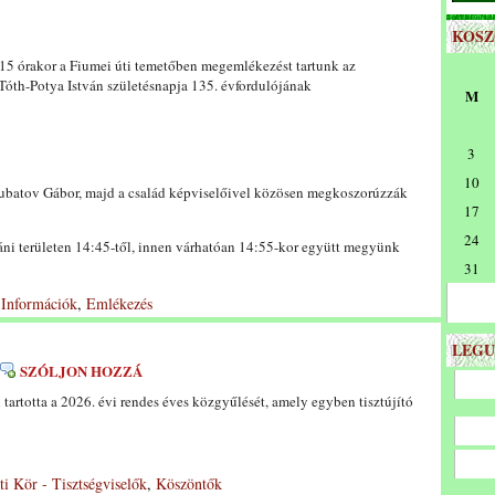
KOS
 15 órakor a Fiumei úti temetőben megemlékezést tartunk az
Tóth-Potya István születésnapja 135. évfordulójának
M
3
10
batov Gábor, majd a család képviselőivel közösen megkoszorúzzák
17
24
áni területen 14:45-től, innen várhatóan 14:55-kor együtt megyünk
31
 Információk
,
Emlékezés
LEGU
SZÓLJON HOZZÁ
tartotta a 2026. évi rendes éves közgyűlését, amely egyben tisztújító
ti Kör - Tisztségviselők
,
Köszöntők