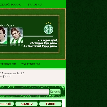
SZERZŐI JOGOK
FRADI.HU
SZURKOLÓK
TÖRTÉNELEM
ecemberi évzáró
vetel
Baráti Kör 2025. októberi
vetel