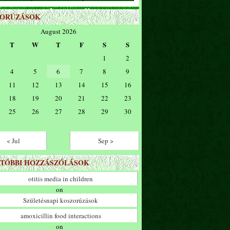
ZORÚZÁSOK
August 2026
T
W
T
F
S
S
1
2
4
5
6
7
8
9
11
12
13
14
15
16
18
19
20
21
22
23
25
26
27
28
29
30
< Jul
Sep >
TÓBBI HOZZÁSZÓLÁSOK
otitis media in children
on
Születésnapi koszorúzások
amoxicillin food interactions
on