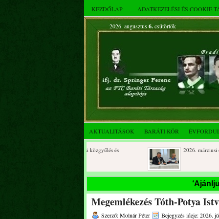
KEZDŐLAP
ADATKEZELÉSI ÉS COOKIE 
2026. augusztus
6.
csütörtök
AKTUALITÁSOK
BARÁTI KÖR
ÉVFORDU
2026. áprilisi közgyűlés és
2026. márciusi össze
összejövetel
Rendkívüli közgyűlés és a 2025.
Dálnoki József 90 év
‘Ajánlj
novemberi összejövetel
Megemlékezés Tóth-Potya Istvá
Szerző: Molnár Péter
Bejegyzés ideje: 2026. jú