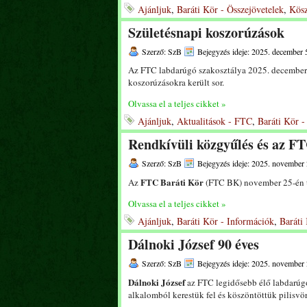
Ajánljuk
,
Baráti Kör - Összejövetelek
,
Kös
Születésnapi koszorúzások
Szerző: SzB
Bejegyzés ideje: 2025. december 
Az FTC labdarúgó szakosztálya 2025. december 
koszorúzásokra került sor.
Olvassa el a teljes cikket »
Ajánljuk
,
Aktualitások - FTC
,
Baráti Kör -
Rendkívüli közgyűlés és az F
Szerző: SzB
Bejegyzés ideje: 2025. november 
FTC Baráti Kör
Az
(FTC BK) november 25-én ta
Olvassa el a teljes cikket »
Ajánljuk
,
Baráti Kör - Információk
,
Baráti
Dálnoki József 90 éves
Szerző: SzB
Bejegyzés ideje: 2025. november 
Dálnoki József
az FTC legidősebb élő labdarúgó
alkalomból kerestük fel és köszöntöttük pilisvö