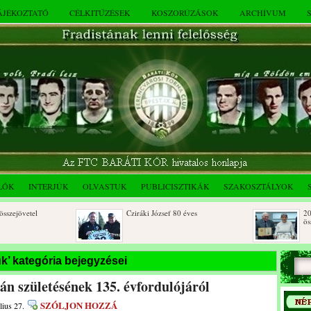
TÁJÉKOZTATÓ
CÉLKITŰZÉSEK
KOSZORÚZÁSOK
ARCHÍVUM
LÓK
INTERJÚK
OLVASTUK
PUBLICISZTIKÁK
SZAKOSZTÁLYOK
jövetel
Cziráki József 80 éves
2025. d
összejö
es
Albert Flórián sírjának
Az FTC 
uk’ kategória bejegyzései
megkoszorúzása
összejö
n születésének 135. évfordulójáról
SZÓLJON HOZZÁ
lius 27.