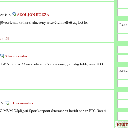
SZÓLJON HOZZÁ
prilis 7.
vetele szokatlanul alacsony részvétel mellett zajlott le.
Rendk
zöntők
2 hozzászólás
 1946. január 27-én született a Zala vármegyei, alig több, mint 800
Rendk
1 Hozzászólás
16.
C-MVM Népligeti Sportközpont éttermében került sor az FTC Baráti
KERE