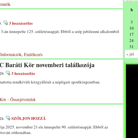
zöntők
h
3
3 hozzászólás
5.
10
3-án ünnepelte 125. születésnapját. Ebből a szép jubileumi alkalomból
17
24
31
« júl
 Információk
,
Emlékezés
TC Baráti Kör novemberi találkozója
3 hozzászólás
29.
rtotta rendkívüli közgyűlését a népligeti sportközpontban.
 Kör - Összejövetelek
SZÓLJON HOZZÁ
24.
ja 2025. november 21-én ünnepelte 90. születésnapját. Ebből az
rösvári otthonában.