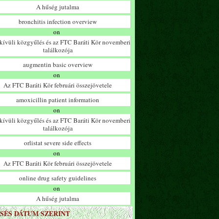
A hűség jutalma
bronchitis infection overview
on
ívüli közgyűlés és az FTC Baráti Kör novemberi
találkozója
augmentin basic overview
on
Az FTC Baráti Kör februári összejövetele
amoxicillin patient information
on
ívüli közgyűlés és az FTC Baráti Kör novemberi
találkozója
orlistat severe side effects
on
Az FTC Baráti Kör februári összejövetele
online drug safety guidelines
on
A hűség jutalma
SÉS DÁTUM SZERINT