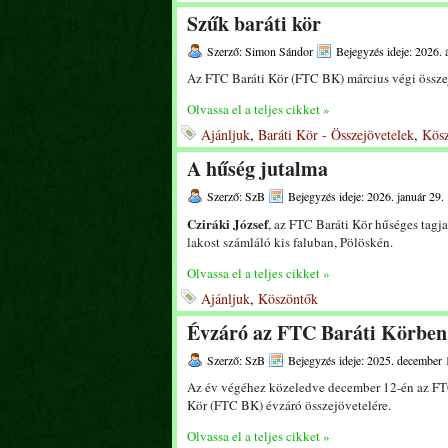
Szűk baráti kör
Szerző: Simon Sándor
Bejegyzés ideje: 2026. á
Az FTC Baráti Kör (FTC BK) március végi összejö
Olvassa el a teljes cikket »
Ajánljuk
,
Baráti Kör - Összejövetelek
,
Kös
A hűség jutalma
Szerző: SzB
Bejegyzés ideje: 2026. január 29.
Cziráki József
, az FTC Baráti Kör hűséges tagja
lakost számláló kis faluban, Pölöskén.
Olvassa el a teljes cikket »
Ajánljuk
,
Köszöntők
Évzáró az FTC Baráti Körben
Szerző: SzB
Bejegyzés ideje: 2025. december 
Az év végéhez közeledve december 12-én az FT
Kör (FTC BK) évzáró összejövetelére.
Olvassa el a teljes cikket »