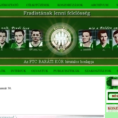
TÁJÉKOZTATÓ
CÉLKITŰZÉSEK
KOSZORÚZÁSOK
ARCHÍVUM
LÓK
INTERJÚK
OLVASTUK
PUBLICISZTIKÁK
SZAKOSZTÁLYOK
január 30.
KOS