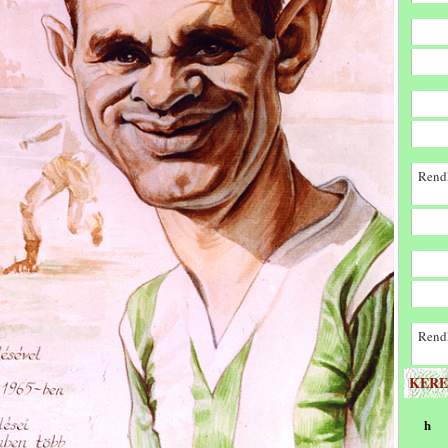
Rendk
Rendk
KERE
h