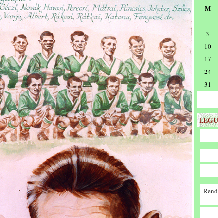
M
3
10
17
24
31
LEGU
Rendk