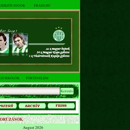
SZERZŐI JOGOK
FRADI.HU
SZURKOLÓK
TÖRTÉNELEM
ZORÚZÁSOK
August 2026