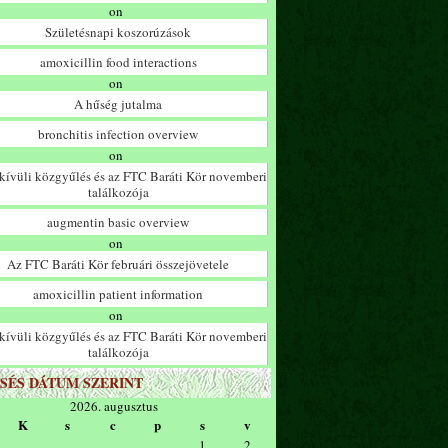
on
Születésnapi koszorúzások
amoxicillin food interactions
on
A hűség jutalma
bronchitis infection overview
on
ívüli közgyűlés és az FTC Baráti Kör novemberi
találkozója
augmentin basic overview
on
Az FTC Baráti Kör februári összejövetele
amoxicillin patient information
on
ívüli közgyűlés és az FTC Baráti Kör novemberi
találkozója
SÉS DÁTUM SZERINT
2026. augusztus
K
s
c
p
s
v
1
2