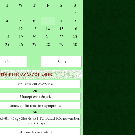
T
W
T
F
S
S
1
2
4
5
6
7
8
9
11
12
13
14
15
16
18
19
20
21
22
23
25
26
27
28
29
30
< Jul
Sep >
TÓBBI HOZZÁSZÓLÁSOK
sinusitis ent overview
on
Ünnepi események
amoxicillin reaction symptoms
on
ívüli közgyűlés és az FTC Baráti Kör novemberi
találkozója
otitis media in children