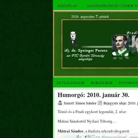
KEZDŐLAP
ADATKEZELÉSI ÉS COOKIE 
2026. augusztus
7.
péntek
AKTUALITÁSOK
BARÁTI KÖR
ÉVFORDU
Humorgó: 2010. január 30.
Szerző: Simon Sándor
Bejegyzés ideje: 2010. 
Tónió és a Fradi egykori legendái, 2. rész:
Mátrai Sándortól Nyilasi Tiborig…
Mátrai Sándor
, a fradista rekordválogatott