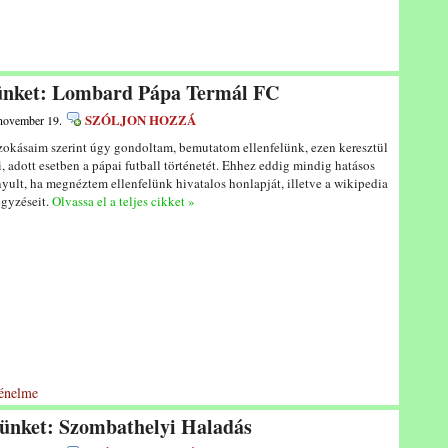
lünket: Lombard Pápa Termál FC
SZÓLJON HOZZÁ
 november 19.
zokásaim szerint úgy gondoltam, bemutatom ellenfelünk, ezen keresztül
i, adott esetben a pápai futball történetét. Ehhez eddig mindig hatásos
yult, ha megnéztem ellenfelünk hivatalos honlapját, illetve a wikipedia
egyzéseit.
Olvassa el a teljes cikket »
ténelme
lünket: Szombathelyi Haladás