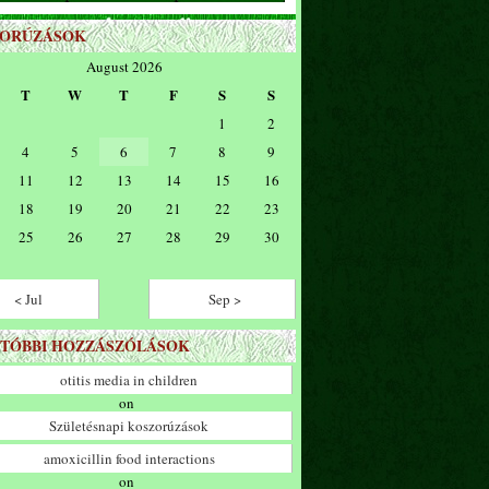
ZORÚZÁSOK
August 2026
T
W
T
F
S
S
1
2
4
5
6
7
8
9
11
12
13
14
15
16
18
19
20
21
22
23
25
26
27
28
29
30
< Jul
Sep >
TÓBBI HOZZÁSZÓLÁSOK
otitis media in children
on
Születésnapi koszorúzások
amoxicillin food interactions
on