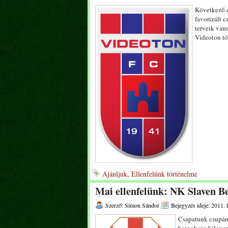
Következő e
favorizált 
terveik van
Videoton tö
Ajánljuk
,
Ellenfelünk történelme
Mai ellenfelünk: NK Slaven B
Szerző: Simon Sándor
Bejegyzés ideje: 2011. 
Csapatunk csupán 