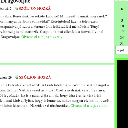
 Dragovoljac
SZÓLJON HOZZÁ
február 2.
h
zlovákia. Keressünk összekötő kapcsot! Mindenütt vannak magyarok?
3
kori magyar határok szomszédai? Kétségtelen! Ezen a télen ezen
10
csapataival játszott a Ferencváros felkészülési mérkőzést? Tény!
átország is beletartozik. Csapatunk mai ellenfele a horvát élvonal
17
i Dragovoljac.
Olvassa el a teljes cikket »
24
31
« júl
SZÓLJON HOZZÁ
január 29.
tán a Felvidék következik. A Fradi labdarúgói tovább viszik a lángot a
en. Ezúttal Nyitrára vezet az útjuk. Most a nyitraiak készülnek arra,
l legyőzzék. Ez is a garanciája annak, hogy újra éles felkészülési
em mai klub a Nyitra, hogy is lenne az, mikor magyar eleink mindenütt
rtklubot létrehozni. Nézzük az ő történetüket.
Olvassa el a teljes cikket