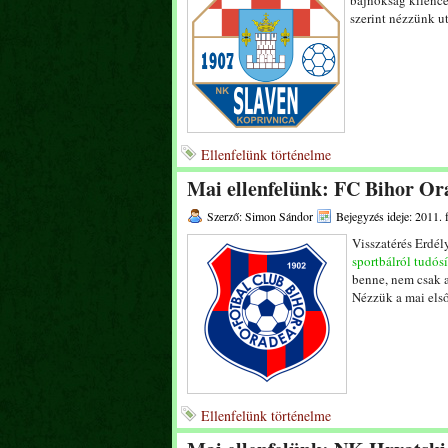
bajnokság kilence
szerint nézzünk u
Ellenfelünk történelme
Mai ellenfelünk: FC Bihor Or
Szerző: Simon Sándor
Bejegyzés ideje: 2011. 
Visszatérés Erdél
sportbálról tudós
benne, nem csak a
Nézzük a mai első
Ellenfelünk történelme