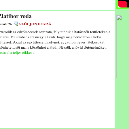
Zlatibor voda
SZÓLJON HOZZÁ
január 26.
tatódik az edzőmeccsek sorozata, folytatódik a határszéli területeken a
árjárás. Ma Szabadkára megy a Fradi, hogy megmérkőzzön a helyi
üttessel. Azzal az együttessel, melynek egykoron neves játékosokat
önhetett, sőt ma is köszönhet a Fradi. Nézzük a rövid történelmüket.
ssa el a teljes cikket »