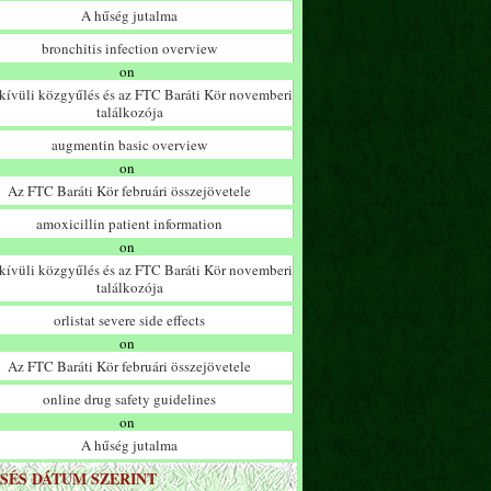
A hűség jutalma
bronchitis infection overview
on
ívüli közgyűlés és az FTC Baráti Kör novemberi
találkozója
augmentin basic overview
on
Az FTC Baráti Kör februári összejövetele
amoxicillin patient information
on
ívüli közgyűlés és az FTC Baráti Kör novemberi
találkozója
orlistat severe side effects
on
Az FTC Baráti Kör februári összejövetele
online drug safety guidelines
on
A hűség jutalma
SÉS DÁTUM SZERINT