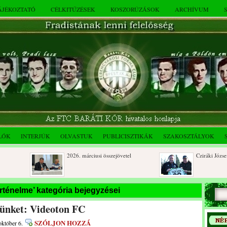
TÁJÉKOZTATÓ
CÉLKITŰZÉSEK
KOSZORÚZÁSOK
ARCHÍVUM
LÓK
INTERJÚK
OLVASTUK
PUBLICISZTIKÁK
SZAKOSZTÁLYOK
2026. márciusi összejövetel
Cziráki József 80 éve
Rendkívüli közgyűlés és a 2025.
Dálnoki József 90 év
örténelme’ kategória bejegyzései
novemberi összejövetel
lünket: Videoton FC
SZÓLJON HOZZÁ
október 6.