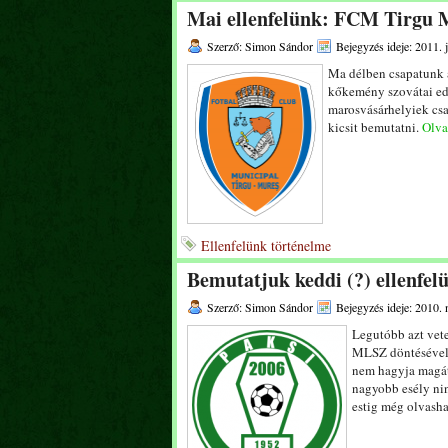
Mai ellenfelünk: FCM Tirgu 
Szerző: Simon Sándor
Bejegyzés ideje: 2011. 
Ma délben csapatunk a
kőkemény szovátai edz
marosvásárhelyiek cs
kicsit bemutatni.
Olvas
Ellenfelünk történelme
Bemutatjuk keddi (?) ellenfel
Szerző: Simon Sándor
Bejegyzés ideje: 2010.
Legutóbb azt vet
MLSZ döntésével.
nem hagyja magát,
nagyobb esély nin
estig még olvasha