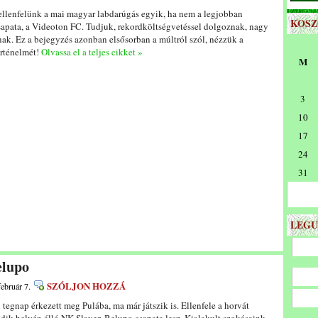
llenfelünk a mai magyar labdarúgás egyik, ha nem a legjobban
KOS
csapata, a Videoton FC. Tudjuk, rekordköltségvetéssel dolgoznak, nagy
nak. Ez a bejegyzés azonban elsősorban a múltról szól, nézzük a
rténelmét!
Olvassa el a teljes cikket »
M
3
10
17
24
31
LEGU
elupo
SZÓLJON HOZZÁ
február 7.
tegnap érkezett meg Pulába, ma már játszik is. Ellenfele a horvát