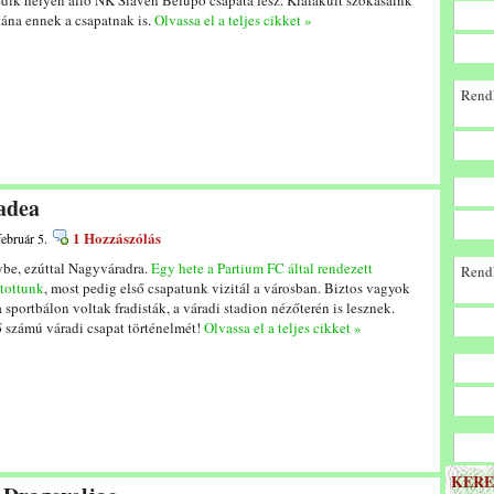
dik helyén álló NK Slaven Belupo csapata lesz. Kialakult szokásaink
tána ennek a csapatnak is.
Olvassa el a teljes cikket »
Rendk
adea
1 Hozzászólás
február 5.
ybe, ezúttal Nagyváradra.
Egy hete a Partium FC által rendezett
Rendk
ítottunk
, most pedig első csapatunk vizitál a városban. Biztos vagyok
 sportbálon voltak fradisták, a váradi stadion nézőterén is lesznek.
 számú váradi csapat történelmét!
Olvassa el a teljes cikket »
KERE