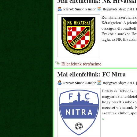
Mai ellenfelünk: NK Hrvatski
Szerző: Simon Sándor
Bejegyzés ideje: 2011. 
Románia, Szerbia, S
Kétségtelen! A jelen
országok élvonalbeli 
Ezekbe a sorokba Horv
tagja, az NK Hrvatsk
Ellenfelünk történelme
Mai ellenfelünk: FC Nitra
Szerző: Simon Sándor
Bejegyzés ideje: 2011. 
Erdély és Délvidék u
magyarlakta területek
hogy presztízsokokbó
meccset vívhatunk. N
szerettek klubot, spo
»