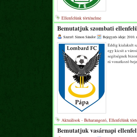
Ellenfelünk történelme
Bemutatjuk szombati ellenfe
Szerző: Simon Sándor
Bejegyzés ideje: 2010.
Eddig kialakult s
egy kicsit a város
segítségnek bizon
rá vonatkozó bej
Aktuálisok - Beharangozó
,
Ellenfelünk tör
Bemutatjuk vasárnapi ellenfe