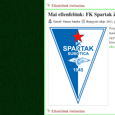
Ellenfelünk történelme
Mai ellenfelünk: FK Spartak 
Szerző: Simon Sándor
Bejegyzés ideje: 2011. 
Foly
hat
egy
kösz
Olva
Ellenfelünk történelme