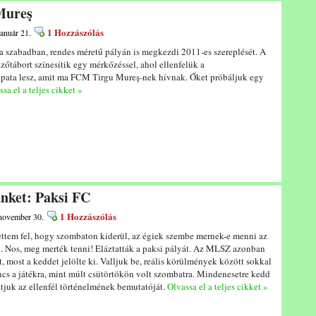
Mureş
1 Hozzászólás
január 21.
 szabadban, rendes méretű pályán is megkezdi 2011-es szereplését. A
őtábort színesítik egy mérkőzéssel, ahol ellenfelük a
apata lesz, amit ma FCM Tirgu Mureş-nek hívnak. Őket próbáljuk egy
sa el a teljes cikket »
ünket: Paksi FC
1 Hozzászólás
 november 30.
ettem fel, hogy szombaton kiderül, az égiek szembe mernek-e menni az
 Nos, meg merték tenni! Eláztatták a paksi pályát. Az MLSZ azonban
 most a keddet jelölte ki. Valljuk be, reális körülmények között sokkal
cs a játékra, mint múlt csütörtökön volt szombatra. Mindenesetre kedd
tjuk az ellenfél történelmének bemutatóját.
Olvassa el a teljes cikket »