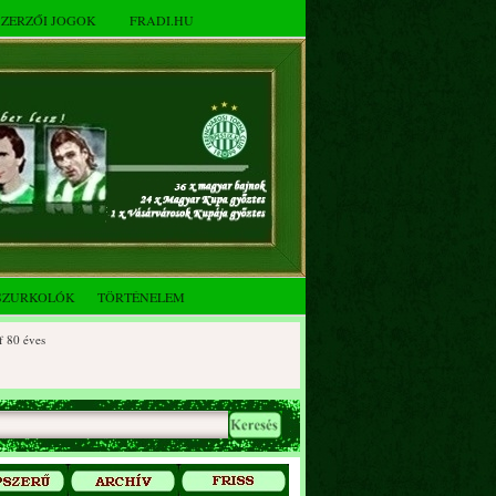
SZERZŐI JOGOK
FRADI.HU
SZURKOLÓK
TÖRTÉNELEM
s
es