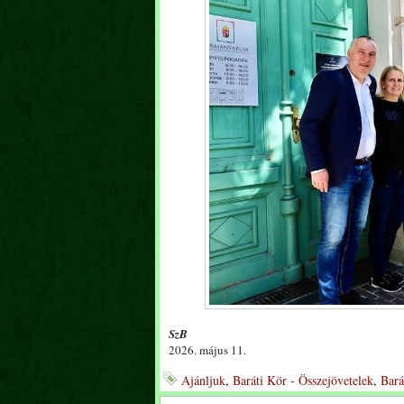
SzB
2026. május 11.
Ajánljuk
,
Baráti Kör - Összejövetelek
,
Bará