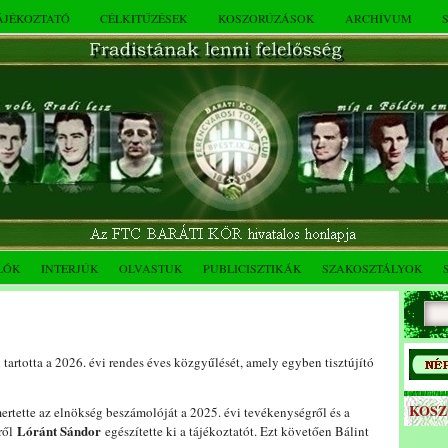
TÁJÉKOZTATÓ
CÉLKITŰZÉSEK
KOSZORÚZÁSOK
ARCHÍVUM
LÓK
INTERJÚK
OLVASTUK
PUBLICISZTIKÁK
SZAKOSZTÁLYOK
tartotta a 2026. évi rendes éves közgyűlését, amely egyben tisztújító
KOS
rtette az elnökség beszámolóját a 2025. évi tevékenységről és a
Lóránt Sándor
éről
egészítette ki a tájékoztatót. Ezt követően Bálint