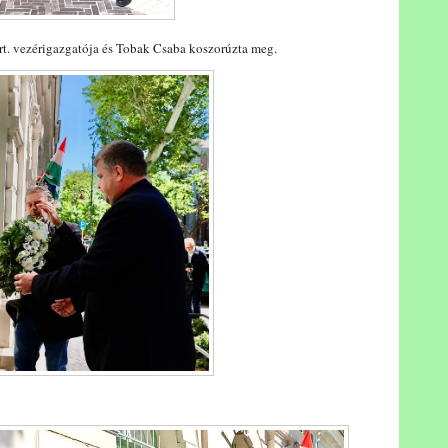
t. vezérigazgatója és Tobak Csaba koszorúzta meg.