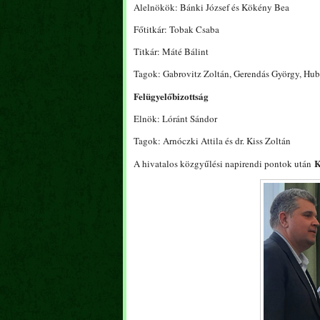
Alelnökök: Bánki József és Kökény Bea
Főtitkár: Tobak Csaba
Titkár: Máté Bálint
Tagok: Gabrovitz Zoltán, Gerendás György, Hube
Felügyelőbizottság
Elnök: Lóránt Sándor
Tagok: Arnóczki Attila és dr. Kiss Zoltán
K
A hivatalos közgyűlési napirendi pontok után