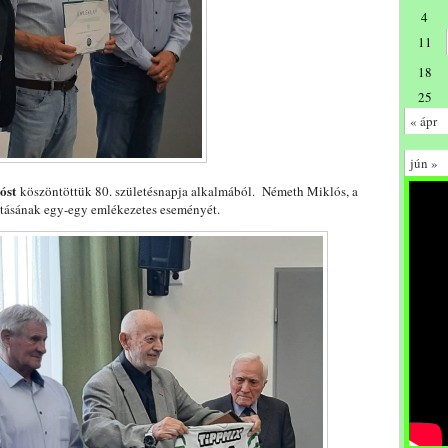
4
11
18
25
« ápr
jún »
óst
köszöntöttük 80. születésnapja alkalmából. Németh Miklós, a
utásának egy-egy emlékezetes eseményét.