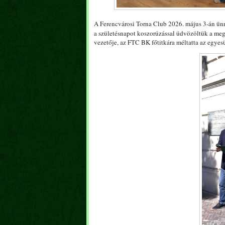
A Ferencvárosi Torna Club 2026. május 3-án ün
a születésnapot koszorúzással üdvözöltük a meg
vezetője, az FTC BK főtitkára méltatta az egyes