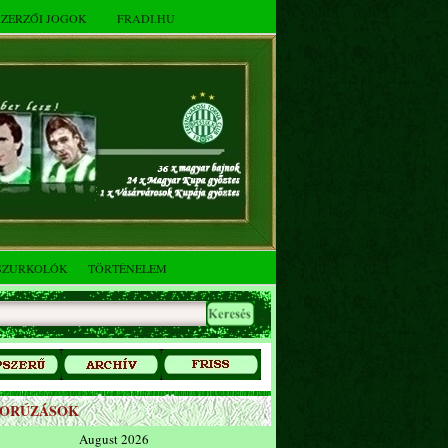
SZERZŐI JOGOK
FRADI.HU
SZURKOLÓK
TÖRTÉNELEM
ZORÚZÁSOK
August 2026