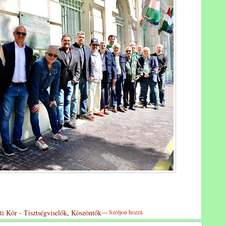
ti Kör - Tisztségviselők
,
Köszöntők
---
Szóljon hozzá