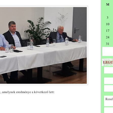
M
3
10
17
24
31
LEGU
lt, amelynek eredménye a következő lett:
Rendk