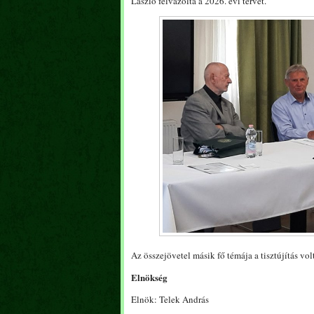
László felvázolta a 2026. évi tervet.
Az összejövetel másik fő témája a tisztújítás vo
Elnökség
Elnök: Telek András