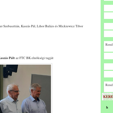
r Szebasztián, Kaszás Pál, Lihor Balázs és Mickiewicz Tibor
Rendk
aszás Pált
az FTC BK elnökségi tagját
Rendk
KERE
h