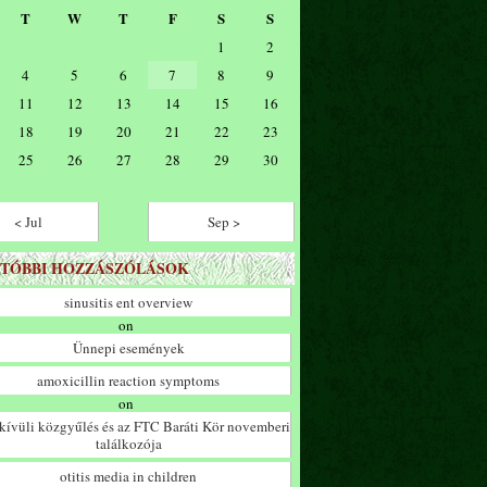
T
W
T
F
S
S
1
2
4
5
6
7
8
9
11
12
13
14
15
16
18
19
20
21
22
23
25
26
27
28
29
30
< Jul
Sep >
TÓBBI HOZZÁSZÓLÁSOK
sinusitis ent overview
on
Ünnepi események
amoxicillin reaction symptoms
on
ívüli közgyűlés és az FTC Baráti Kör novemberi
találkozója
otitis media in children