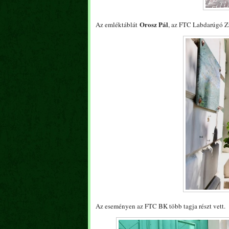
Orosz Pál
Az emléktáblát
, az FTC Labdarúgó Zr
Az eseményen az FTC BK több tagja részt vett.