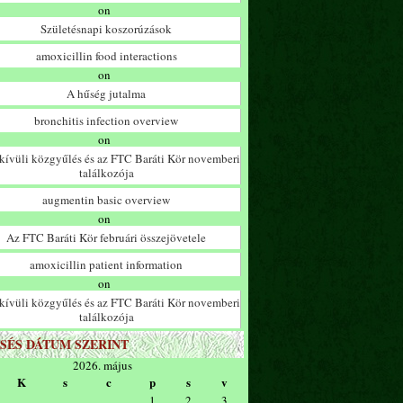
on
Születésnapi koszorúzások
amoxicillin food interactions
on
A hűség jutalma
bronchitis infection overview
on
ívüli közgyűlés és az FTC Baráti Kör novemberi
találkozója
augmentin basic overview
on
Az FTC Baráti Kör februári összejövetele
amoxicillin patient information
on
ívüli közgyűlés és az FTC Baráti Kör novemberi
találkozója
SÉS DÁTUM SZERINT
2026. május
K
s
c
p
s
v
1
2
3