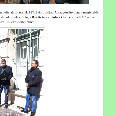
nepelte alapításának 127. évfordulóját. A hagyományoknak megfelelően
Tobak Csaba
alakulás helyszínén, a Bakáts téren.
a Fradi Múzeum
ület 127 éves történelmét.