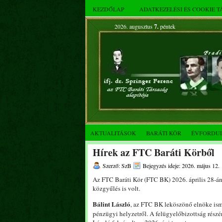
KEZDŐLAP
ADATKEZELÉSI ÉS COOKIE 
2026. augusztus
7.
péntek
AKTUALITÁSOK
BARÁTI KÖR
ÉVFORDU
Hírek az FTC Baráti Körből
Szerző: SzB
Bejegyzés ideje: 2026. május 12.
Az FTC Baráti Kör (FTC BK) 2026. április 28-án 
közgyűlés is volt.
Bálint László
, az FTC BK leköszönő elnöke isme
pénzügyi helyzetről. A felügyelőbizottság rész