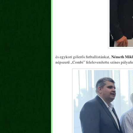
Németh Mikl
és egykori gólerős futballistánkat,
népszerű „Combi” felelevenítette színes pályaf