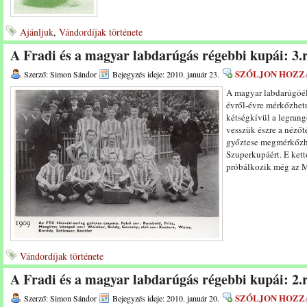
Ajánljuk
,
Vándordíjak története
A Fradi és a magyar labdarúgás régebbi kupái: 3.
SZÓLJON HOZZ
Szerző: Simon Sándor
Bejegyzés ideje: 2010. január 23.
A magyar labdarúgóél
évről-évre mérkőzhet
kétségkívül a legran
vesszük észre a nézőt
győztese megmérkőzhe
Szuperkupáért. E ket
próbálkozik még az
Vándordíjak története
A Fradi és a magyar labdarúgás régebbi kupái: 2.
SZÓLJON HOZZ
Szerző: Simon Sándor
Bejegyzés ideje: 2010. január 20.