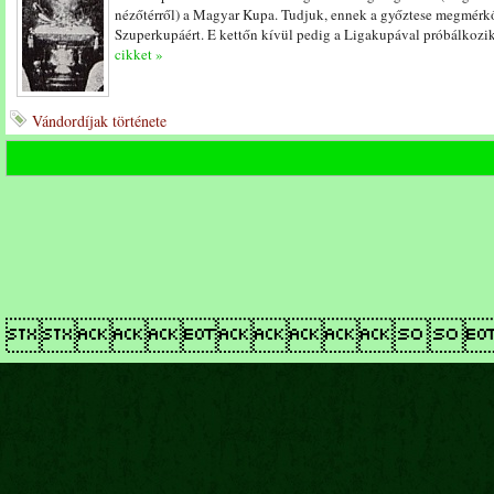
nézőtérről) a Magyar Kupa. Tudjuk, ennek a győztese megmérkő
Szuperkupáért. E kettőn kívül pedig a Ligakupával próbálkoz
cikket »
Vándordíjak története
