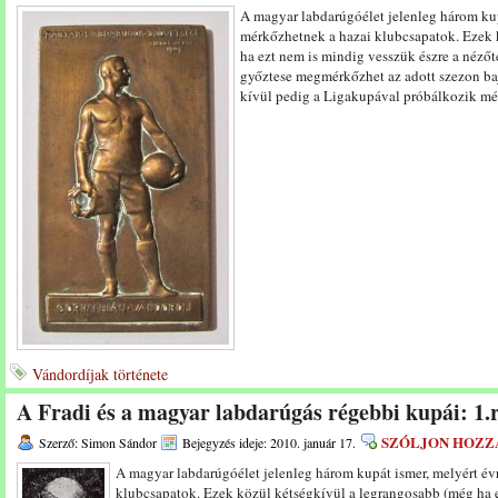
A magyar labdarúgóélet jelenleg három kup
mérkőzhetnek a hazai klubcsapatok. Ezek 
ha ezt nem is mindig vesszük észre a néző
győztese megmérkőzhet az adott szezon ba
kívül pedig a Ligakupával próbálkozik 
Vándordíjak története
A Fradi és a magyar labdarúgás régebbi kupái: 1.
SZÓLJON HOZZ
Szerző: Simon Sándor
Bejegyzés ideje: 2010. január 17.
A magyar labdarúgóélet jelenleg három kupát ismer, melyért év
klubcsapatok. Ezek közül kétségkívül a legrangosabb (még ha e