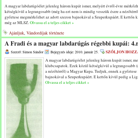
A magyar labdarúgóélet jelenleg három kupát ismer, melyért évről-évre mérkőz
kétségkívül a legrangosabb (még ha ezt nem is mindig vesszük észre a nézőtérr
győztese megmérkőzhet az adott szezon bajnokával a Szuperkupáért. E kettőn k
még az MLSZ.
Olvassa el a teljes cikket »
Ajánljuk
,
Vándordíjak története
A Fradi és a magyar labdarúgás régebbi kupái: 4.
SZÓLJON HOZZ
Szerző: Simon Sándor
Bejegyzés ideje: 2010. január 25.
A magyar labdarúgóélet jelenleg három kupát ismer, me
klubcsapatok. Ezek közül kétségkívül a legrangosabb (
a nézőtérről) a Magyar Kupa. Tudjuk, ennek a győztes
bajnokával a Szuperkupáért. E kettőn kívül pedig a L
Olvassa el a teljes cikket »