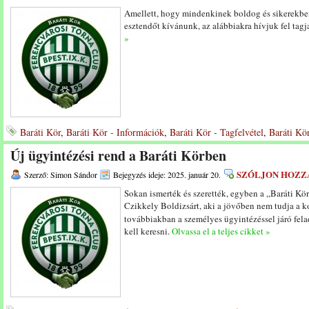
Amellett, hogy mindenkinek boldog és sikerekbe
esztendőt kívánunk, az alábbiakra hívjuk fel tagj
»
Baráti Kör
,
Baráti Kör - Információk
,
Baráti Kör - Tagfelvétel
,
Baráti Kör
Új ügyintézési rend a Baráti Körben
SZÓLJON HOZZ
Szerző: Simon Sándor
Bejegyzés ideje: 2025. január 20.
Sokan ismerték és szerették, egyben a „Baráti Kö
Czikkely Boldizsárt, aki a jövőben nem tudja a kor
továbbiakban a személyes ügyintézéssel járó fel
kell keresni.
Olvassa el a teljes cikket »