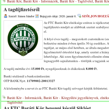
Baráti Kör
,
Baráti Kör - Információk
,
Baráti Kör - Tagfelvétel
,
Baráti Kör
A tagdíjfizetésről
SZÓLJON HOZZÁ
Szerző: Simon Sándor
Bejegyzés ideje: 2020. január 8.
Az FTC Baráti Kör elnöksége ezúton is tájékoztatj
tagdíjfizetés rendjét az alábbiak szerint szabályo
el.
A folyó éves tagdíj – megszokott csatornákon (sz
befizetése minden évben április 30-ig esedékes. A
tagdíjat, az május első hetében, az általa megado
figyelmeztető értesítést kap, amely szerint a hián
lehetősége. Aki ezen figyelmeztetés ellenére elmul
legnagyobb sajnálatunkra – töröljük a tagjaink so
15.000 Ft
8.000 F
A tagdíj mértéke évi
, nyugdíjasoknak és diákoknak
t.
Banki utalásnál a bankszámlaszám:
11709002-20013327
OTP BANK Nyrt.
A közleménybe a nevet és az FTC Baráti Kör tagdíj szöveget kérjük feltüntetni.
Baráti Kör - Információk
,
Baráti Kör - Közgyűlési jegyzőkönyvek, elnöks
Tagfelvétel
Az FTC Baráti Kör bevenni készül Siklóst