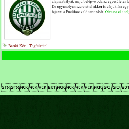
alapszabályát, majd belépve oda az egyesületen ker
De ugyanolyan szeretettel akkor is várjuk, ha egy
fejezni a Fradihoz való tartozását.
Olvassa el a tel
Baráti Kör - Tagfelvétel
