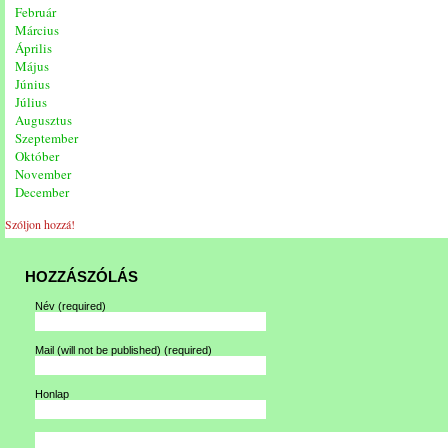
Február
Március
Április
Május
Június
Július
Augusztus
Szeptember
Október
November
December
Szóljon hozzá!
HOZZÁSZÓLÁS
Név
(required)
Mail (will not be published)
(required)
Honlap