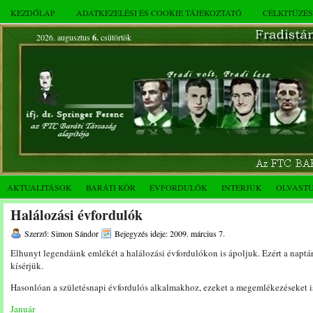
KEZDŐLAP
ADATKEZELÉSI ÉS COOKIE TÁJÉKOZTATÓ
CÉLKITŰZÉ
2026. augusztus
6.
csütörtök
AKTUALITÁSOK
BARÁTI KÖR
ÉVFORDULÓK
INTERJÚK
OLVAST
Halálozási évfordulók
Szerző: Simon Sándor
Bejegyzés ideje: 2009. március 7.
Elhunyt legendáink emlékét a halálozási évfordulókon is ápoljuk. Ezért a naptá
kísérjük.
Hasonlóan a születésnapi évfordulós alkalmakhoz, ezeket a megemlékezéseket i
Január