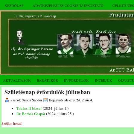
KEZDŐLAP
ADATKEZELÉSI ÉS COOKIE TÁJÉKOZTATÓ
CÉLKITŰZÉ
2026. augusztus
9.
vasárnap
AKTUALITÁSOK
BARÁTI KÖR
ÉVFORDULÓK
INTERJÚK
OLVAST
Születésnap évfordulók júliusban
Szerző: Simon Sándor
Bejegyzés ideje: 2024. július 4.
Takács II József
(2024. július 1.)
Dr. Borbás Gáspár
(2024. július 25.)
Szóljon hozzá!