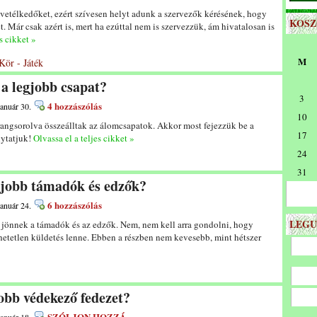
vetélkedőket, ezért szívesen helyt adunk a szervezők kérésének, hogy
KOS
. Már csak azért is, mert ha ezúttal nem is szervezzük, ám hivatalosan is
s cikket »
M
Kör - Játék
 a legjobb csapat?
3
4 hozzászólás
január 30.
10
angsorolva összeálltak az álomcsapatok. Akkor most fejezzük be a
17
lytatjuk!
Olvassa el a teljes cikket »
24
31
egjobb támadók és edzők?
6 hozzászólás
január 24.
LEGU
 jönnek a támadók és az edzők. Nem, nem kell arra gondolni, hogy
hetetlen küldetés lenne. Ebben a részben nem kevesebb, mint hétszer
jobb védekező fedezet?
SZÓLJON HOZZÁ