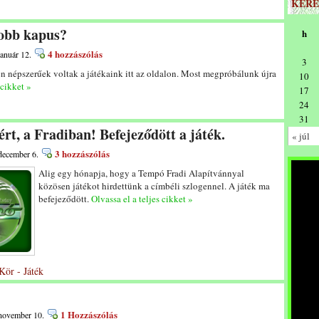
KERE
jobb kapus?
h
4 hozzászólás
január 12.
3
n népszerűek voltak a játékaink itt az oldalon. Most megpróbálunk újra
10
 cikket »
17
24
31
ért, a Fradiban! Befejeződött a játék.
« júl
3 hozzászólás
 december 6.
Alig egy hónapja, hogy a Tempó Fradi Alapítvánnyal
közösen játékot hirdettünk a címbéli szlogennel. A játék ma
befejeződött.
Olvassa el a teljes cikket »
Kör - Játék
1 Hozzászólás
 november 10.