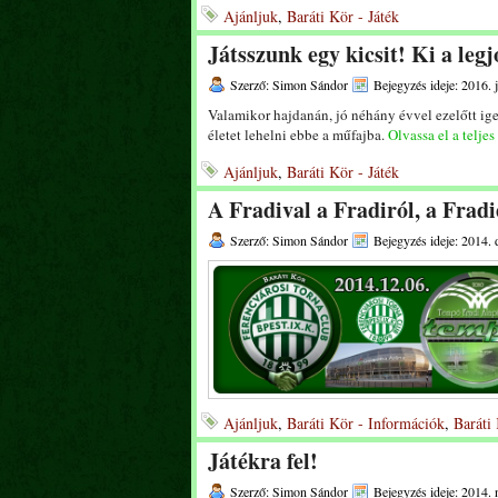
Ajánljuk
,
Baráti Kör - Játék
Játsszunk egy kicsit! Ki a leg
Szerző: Simon Sándor
Bejegyzés ideje: 2016. 
Valamikor hajdanán, jó néhány évvel ezelőtt ige
életet lehelni ebbe a műfajba.
Olvassa el a teljes
Ajánljuk
,
Baráti Kör - Játék
A Fradival a Fradiról, a Fradi
Szerző: Simon Sándor
Bejegyzés ideje: 2014.
Ajánljuk
,
Baráti Kör - Információk
,
Baráti 
Játékra fel!
Szerző: Simon Sándor
Bejegyzés ideje: 2014.