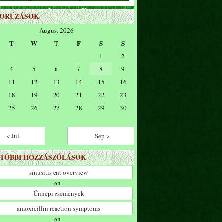
ZORÚZÁSOK
August 2026
T
W
T
F
S
S
1
2
4
5
6
7
8
9
11
12
13
14
15
16
18
19
20
21
22
23
25
26
27
28
29
30
< Jul
Sep >
TÓBBI HOZZÁSZÓLÁSOK
sinusitis ent overview
on
Ünnepi események
amoxicillin reaction symptoms
on