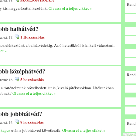
január 18.
Rendk
gy kis magyarázattal kezdünk.
Olvassa el a teljes cikket »
jobb balhátvéd?
1 Hozzászólás
január 17.
or, elérkeztünk a balhátvédekig. Az ő hetesükből is ki kell választani,
ket »
gjobb középhátvéd?
Rendk
5 hozzászólás
január 16.
a történelmünk bővelkedett, itt is, kiváló játékosokban. Játékunkban
jobbnak?
Olvassa el a teljes cikket »
jobb jobbhátvéd?
8 hozzászólás
január 14.
Rendk
a
kapus
után a jobbhátvéd következik.
Olvassa el a teljes cikket »