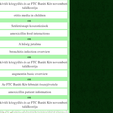
ívüli közgyűlés és az FTC Baráti Kör novemberi
találkozója
otitis media in children
on
Születésnapi koszorúzások
amoxicillin food interactions
on
A hűség jutalma
bronchitis infection overview
on
ívüli közgyűlés és az FTC Baráti Kör novemberi
találkozója
augmentin basic overview
on
Az FTC Baráti Kör februári összejövetele
amoxicillin patient information
on
ívüli közgyűlés és az FTC Baráti Kör novemberi
találkozója