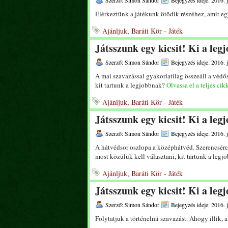
Szerző: Simon Sándor
Bejegyzés ideje: 2016. 
Elérkeztünk a játékunk ötödik részéhez, amit e
Ajánljuk
,
Baráti Kör - Játék
Játsszunk egy kicsit! Ki a leg
Szerző: Simon Sándor
Bejegyzés ideje: 2016. 
A mai szavazással gyakorlatilag összeáll a védős
kit tartunk a legjobbnak?
Olvassa el a teljes cik
Ajánljuk
,
Baráti Kör - Játék
Játsszunk egy kicsit! Ki a le
Szerző: Simon Sándor
Bejegyzés ideje: 2016. 
A hátvédsor oszlopa a középhátvéd. Szerencsére 
most közülük kell választani, kit tartunk a leg
Ajánljuk
,
Baráti Kör - Játék
Játsszunk egy kicsit! Ki a leg
Szerző: Simon Sándor
Bejegyzés ideje: 2016. 
Folytatjuk a történelmi szavazást. Ahogy illik, 