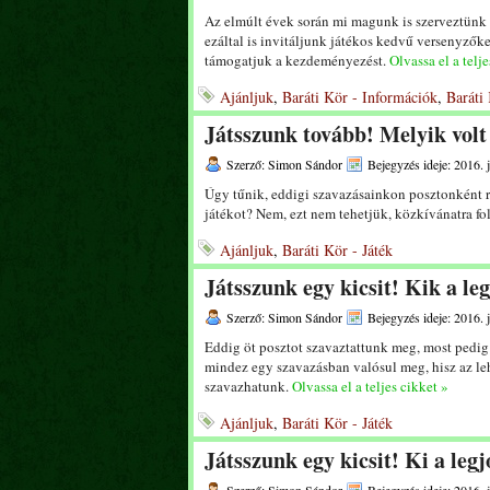
Az elmúlt évek során mi magunk is szerveztünk 
ezáltal is invitáljunk játékos kedvű versenyzőket
támogatjuk a kezdeményezést.
Olvassa el a telje
Ajánljuk
,
Baráti Kör - Információk
,
Baráti 
Játsszunk tovább! Melyik volt
Szerző: Simon Sándor
Bejegyzés ideje: 2016. 
Úgy tűnik, eddigi szavazásainkon posztonként r
játékot? Nem, ezt nem tehetjük, közkívánatra fo
Ajánljuk
,
Baráti Kör - Játék
Játsszunk egy kicsit! Kik a l
Szerző: Simon Sándor
Bejegyzés ideje: 2016. 
Eddig öt posztot szavaztattunk meg, most pedig
mindez egy szavazásban valósul meg, hisz az le
szavazhatunk.
Olvassa el a teljes cikket »
Ajánljuk
,
Baráti Kör - Játék
Játsszunk egy kicsit! Ki a leg