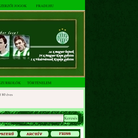
SZERZŐI JOGOK
FRADI.HU
SZURKOLÓK
TÖRTÉNELEM
éves
 éves