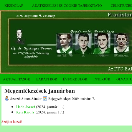
KEZDŐLAP
ADATKEZELÉSI ÉS COOKIE TÁJÉKOZTATÓ
CÉLKITŰZÉ
2026. augusztus
9.
vasárnap
AKTUALITÁSOK
BARÁTI KÖR
ÉVFORDULÓK
INTERJÚK
OLVAST
Megemlékezések januárban
Szerző: Simon Sándor
Bejegyzés ideje: 2009. március 7.
Háda József
(2024. január 11.)
Kéri Károly
(2024. január 17.)
Szóljon hozzá!