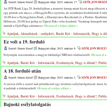
SZÓLJON HOZ
Szerző: Simon József
Bejegyzés ideje: 2015. március 17.
Az OTP Bank Liga 20. fordulójában a nemzeti ünnep miatt kicsit megváltozott a
egy péntek esti meccs, a Diósgyőr-Pécs nyitotta, de szombatra besűrítettek 6 t
16:00-kor a Nyíregyháza-Fradi, a Dunaújváros-Kecskemét és a Puskás Akadémi
Debrecen, 20:00-kor pedig az Újpest-Paks vette kezdetét. Vasárnap ünnepelt min
maradt a Győr-Pápa zárómeccs.
Olvassa el a teljes cikket »
Ajánljuk
,
Aktualitások - szubjektív
,
Baráti Kör - Információk
,
Hogy is ál
Ez volt a 19. forduló
SZÓLJON HOZZ
Szerző: Simon József
Bejegyzés ideje: 2015. március 9.
Folytatjuk sorozatunkat a magyar labdarúgó NBI heti történéseiről.
Olvassa el a 
Ajánljuk
,
Baráti Kör - Információk
,
Eredmények
,
Hogy is állunk?
,
Public
A 18. forduló után
SZÓLJON HOZZ
Szerző: Simon József
Bejegyzés ideje: 2015. március 3.
A szezon előtt a szerző már jelentkezett egy részletes esélylatolgatással, most, h
ír nekünk a történésekről.
Olvassa el a teljes cikket »
Ajánljuk
,
Baráti Kör - Információk
,
Eredmények
,
Hogy is állunk?
,
Public
Bajnoki esélylatolgatás