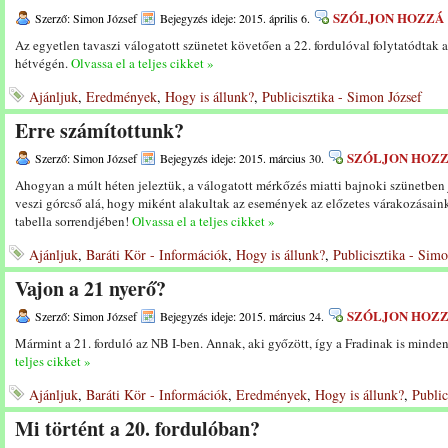
SZÓLJON HOZZÁ
Szerző: Simon József
Bejegyzés ideje: 2015. április 6.
Az egyetlen tavaszi válogatott szünetet követően a 22. fordulóval folytatódta
hétvégén.
Olvassa el a teljes cikket »
Ajánljuk
,
Eredmények
,
Hogy is állunk?
,
Publicisztika - Simon József
Erre számítottunk?
SZÓLJON HOZ
Szerző: Simon József
Bejegyzés ideje: 2015. március 30.
Ahogyan a múlt héten jeleztük, a válogatott mérkőzés miatti bajnoki szünetben 
veszi górcső alá, hogy miként alakultak az események az előzetes várakozásaink
tabella sorrendjében!
Olvassa el a teljes cikket »
Ajánljuk
,
Baráti Kör - Információk
,
Hogy is állunk?
,
Publicisztika - Simo
Vajon a 21 nyerő?
SZÓLJON HOZ
Szerző: Simon József
Bejegyzés ideje: 2015. március 24.
Mármint a 21. forduló az NB I-ben. Annak, aki győzött, így a Fradinak is minde
teljes cikket »
Ajánljuk
,
Baráti Kör - Információk
,
Eredmények
,
Hogy is állunk?
,
Public
Mi történt a 20. fordulóban?