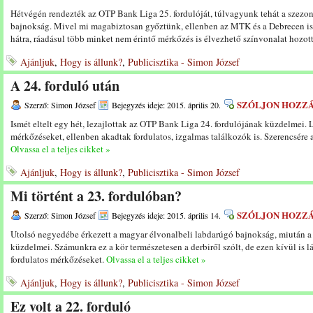
Hétvégén rendezték az OTP Bank Liga 25. fordulóját, túlvagyunk tehát a szezon 
bajnokság. Mivel mi magabiztosan győztünk, ellenben az MTK és a Debrecen is 
hátra, ráadásul több minket nem érintő mérkőzés is élvezhető színvonalat hozot
Ajánljuk
,
Hogy is állunk?
,
Publicisztika - Simon József
A 24. forduló után
SZÓLJON HOZZ
Szerző: Simon József
Bejegyzés ideje: 2015. április 20.
Ismét eltelt egy hét, lezajlottak az OTP Bank Liga 24. fordulójának küzdelmei.
mérkőzéseket, ellenben akadtak fordulatos, izgalmas találkozók is. Szerencsére a
Olvassa el a teljes cikket »
Ajánljuk
,
Hogy is állunk?
,
Publicisztika - Simon József
Mi történt a 23. fordulóban?
SZÓLJON HOZZ
Szerző: Simon József
Bejegyzés ideje: 2015. április 14.
Utolsó negyedébe érkezett a magyar élvonalbeli labdarúgó bajnokság, miután a h
küzdelmei. Számunkra ez a kör természetesen a derbiről szólt, de ezen kívül is l
fordulatos mérkőzéseket.
Olvassa el a teljes cikket »
Ajánljuk
,
Hogy is állunk?
,
Publicisztika - Simon József
Ez volt a 22. forduló