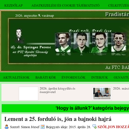
KEZDŐLAP
ADATKEZELÉSI ÉS COOKIE TÁJÉKOZTATÓ
CÉLKITŰZÉ
2026. augusztus
9.
vasárnap
AKTUALITÁSOK
BARÁTI KÖR
ÉVFORDULÓK
INTERJÚK
OLVAST
2026. áprilisi közgyűlés és
2026. márciusi összejövetel
összejövetel
Rendkívüli közgyűlés és a 2025.
Dálnoki József 90 éves
‘Hogy is állunk?’ kategória bejeg
novemberi összejövetel
Lement a 25. forduló is, jön a bajnoki hajrá
SZÓLJON HOZZ
Szerző: Simon József
Bejegyzés ideje: 2015. április 28.