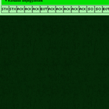
« Korábbi bejegyzések
