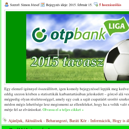
5 hozzászólás
Szerző: Simon József
Bejegyzés ideje: 2015. február 15.
Egy elemző igénnyel összeállított, igen komoly bejegyzéssel lepjük meg kedves
eddig szezon közben a statisztikák karbantartásában jeleskedett – górcső alá vesz
mégpedig olyan részletességgel, amely egy csak a saját csapatáért szorító szurko
módon mégis lehetősége lesz megismerni az ellenfeleket, hogy ha a velük való
mérje fel az elvárásokat.
Olvassa el a teljes cikket »
Ajánljuk
,
Aktuálisok - Beharangozó
,
Baráti Kör - Információk
,
Hogy is á