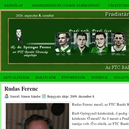
KEZDŐLAP
ADATKEZELÉSI ÉS COOKIE TÁJÉKOZTATÓ
CÉLKITŰZÉ
2026. augusztus
8.
szombat
AKTUALITÁSOK
BARÁTI KÖR
ÉVFORDULÓK
INTERJÚK
OLVAST
Rudas Ferenc
Szerző: Simon Sándor
Bejegyzés ideje: 2009. december 8.
Rudas Ferenc mesél, az FTC Baráti Kö
Rieb Györgynél kérdezünk, ő pedig 
kérdezni. Ő mesél! Az ő meséi a Frad
tanúja volt. Ő is elnök, az FTC Barát