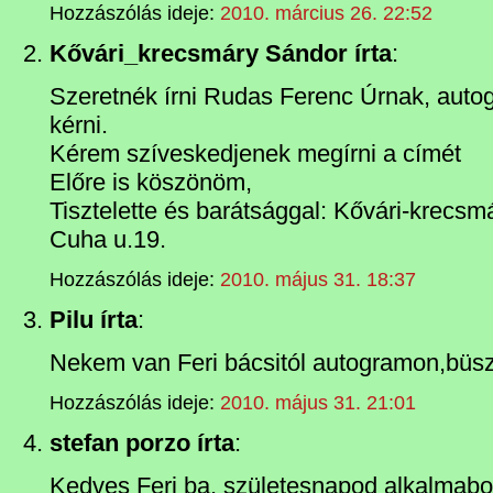
Hozzászólás ideje:
2010. március 26. 22:52
Kővári_krecsmáry Sándor írta
:
Szeretnék írni Rudas Ferenc Úrnak, autog
kérni.
Kérem szíveskedjenek megírni a címét
Előre is köszönöm,
Tisztelette és barátsággal: Kővári-krecsm
Cuha u.19.
Hozzászólás ideje:
2010. május 31. 18:37
Pilu írta
:
Nekem van Feri bácsitól autogramon,büsz
Hozzászólás ideje:
2010. május 31. 21:01
stefan porzo írta
:
Kedves Feri ba. születesnapod alkalmabo