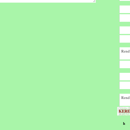
Rendk
Rendk
KERE
h