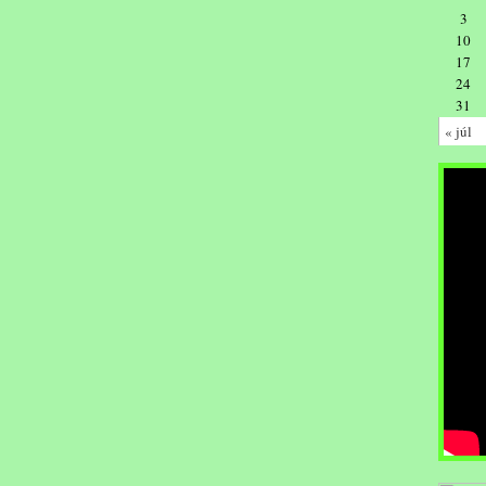
3
10
17
24
31
« júl