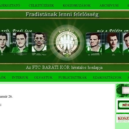
TÁJÉKOZTATÓ
CÉLKITŰZÉSEK
KOSZORÚZÁSOK
ARCHÍVUM
LÓK
INTERJÚK
OLVASTUK
PUBLICISZTIKÁK
SZAKOSZTÁLYOK
január 26.
i
KOS