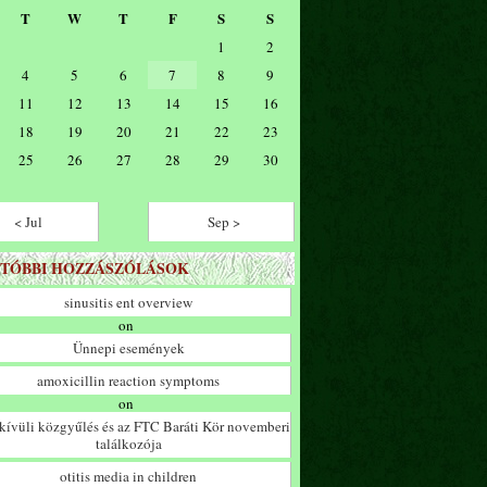
T
W
T
F
S
S
1
2
4
5
6
7
8
9
11
12
13
14
15
16
18
19
20
21
22
23
25
26
27
28
29
30
< Jul
Sep >
TÓBBI HOZZÁSZÓLÁSOK
sinusitis ent overview
on
Ünnepi események
amoxicillin reaction symptoms
on
ívüli közgyűlés és az FTC Baráti Kör novemberi
találkozója
otitis media in children