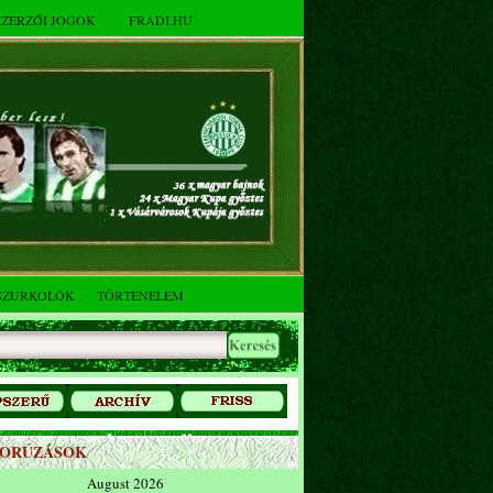
SZERZŐI JOGOK
FRADI.HU
SZURKOLÓK
TÖRTÉNELEM
ZORÚZÁSOK
August 2026