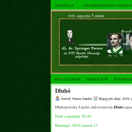
KEZDŐLAP
ADATKEZELÉSI ÉS COOKIE 
2026. augusztus
7.
péntek
AKTUALITÁSOK
BARÁTI KÖR
ÉVFORDU
Dluhó
Szerző: Simon Sándor
Bejegyzés ideje: 2010. 
Dluhó
Dluhopolszky László, művésznevén
rajza
Fradi csapatkép ’82-83
Humorgó: 2010. január 13.