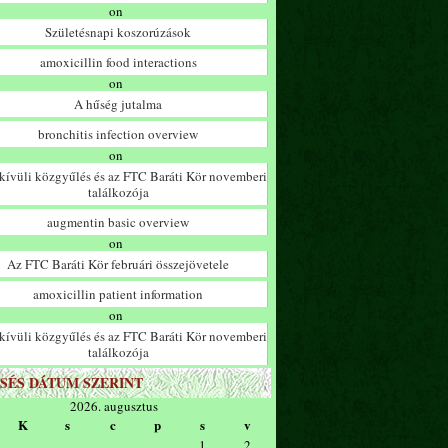
on
Születésnapi koszorúzások
amoxicillin food interactions
on
A hűség jutalma
bronchitis infection overview
on
ívüli közgyűlés és az FTC Baráti Kör novemberi
találkozója
augmentin basic overview
on
Az FTC Baráti Kör februári összejövetele
amoxicillin patient information
on
ívüli közgyűlés és az FTC Baráti Kör novemberi
találkozója
SÉS DÁTUM SZERINT
2026. augusztus
K
s
c
p
s
v
1
2