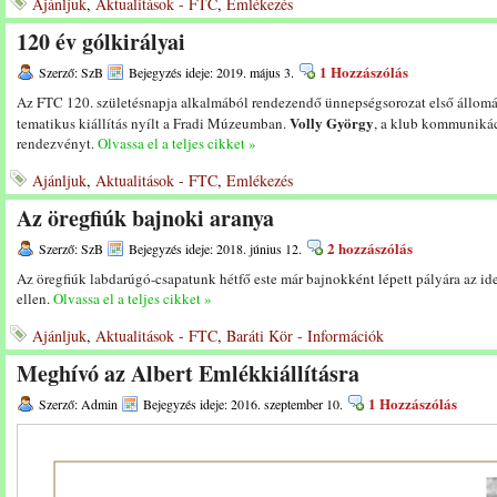
Ajánljuk
,
Aktualitások - FTC
,
Emlékezés
120 év gólkirályai
1 Hozzászólás
Szerző: SzB
Bejegyzés ideje: 2019. május 3.
Az FTC 120. születésnapja alkalmából rendezendő ünnepségsorozat első állom
Volly György
tematikus kiállítás nyílt a Fradi Múzeumban.
, a klub kommunikác
rendezvényt.
Olvassa el a teljes cikket »
Ajánljuk
,
Aktualitások - FTC
,
Emlékezés
Az öregfiúk bajnoki aranya
2 hozzászólás
Szerző: SzB
Bejegyzés ideje: 2018. június 12.
Az öregfiúk labdarúgó-csapatunk hétfő este már bajnokként lépett pályára az i
ellen.
Olvassa el a teljes cikket »
Ajánljuk
,
Aktualitások - FTC
,
Baráti Kör - Információk
Meghívó az Albert Emlékkiállításra
1 Hozzászólás
Szerző: Admin
Bejegyzés ideje: 2016. szeptember 10.