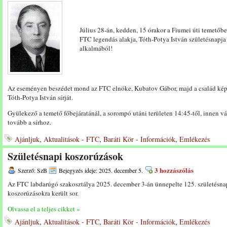
Július 28-án, kedden, 15 órakor a Fiumei úti temetőb
FTC legendás alakja, Tóth-Potya István születésnapja
alkalmából!
Az eseményen beszédet mond az FTC elnöke, Kubatov Gábor, majd a család ké
Tóth-Potya István sírját.
Gyülekező a temető főbejáratánál, a sorompó utáni területen 14:45-től, innen 
tovább a sírhoz.
Ajánljuk
,
Aktualitások - FTC
,
Baráti Kör - Információk
,
Emlékezés
Születésnapi koszorúzások
3 hozzászólás
Szerző: SzB
Bejegyzés ideje: 2025. december 5.
Az FTC labdarúgó szakosztálya 2025. december 3-án ünnepelte 125. születésnap
koszorúzásokra került sor.
Olvassa el a teljes cikket »
Ajánljuk
,
Aktualitások - FTC
,
Baráti Kör - Információk
,
Emlékezés