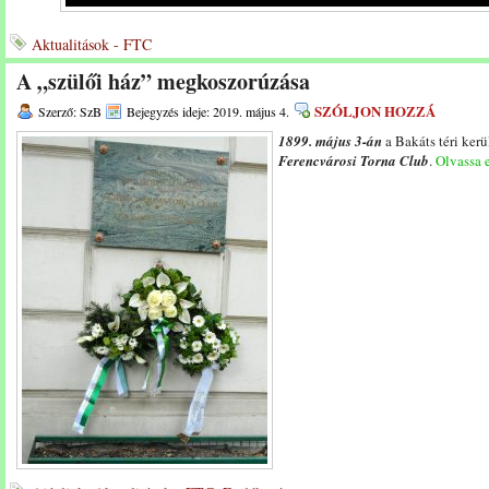
Aktualitások - FTC
A „szülői ház” megkoszorúzása
SZÓLJON HOZZÁ
Szerző: SzB
Bejegyzés ideje: 2019. május 4.
1899. május 3-án
a Bakáts téri kerü
Ferencvárosi Torna Club
.
Olvassa e