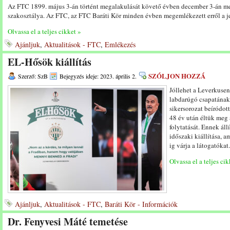
Az FTC 1899. május 3-án történt megalakulását követő évben december 3-án me
szakosztálya. Az FTC, az FTC Baráti Kör minden évben megemlékezett erről a je
Olvassa el a teljes cikket »
Ajánljuk
,
Aktualitások - FTC
,
Emlékezés
EL-Hősök kiállítás
SZÓLJON HOZZÁ
Szerző: SzB
Bejegyzés ideje: 2023. április 2.
Jóllehet a Leverkusen
labdarúgó csapatának 
sikersorozat beíródot
48 év után éltük meg 
folytatását. Ennek ál
időszaki kiállítása, 
ig várja a látogatókat.
Olvassa el a teljes cik
Ajánljuk
,
Aktualitások - FTC
,
Baráti Kör - Információk
Dr. Fenyvesi Máté temetése