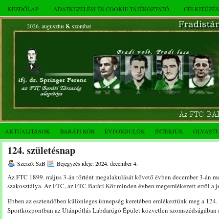
KEZDŐLAP
ADATKEZELÉSI ÉS COOKIE TÁJÉKOZTATÓ
CÉLKITŰZÉ
2026. augusztus
8.
szombat
AKTUALITÁSOK
BARÁTI KÖR
ÉVFORDULÓK
INTERJÚK
OLVAST
124. születésnap
Szerző: SzB
Bejegyzés ideje: 2024. december 4.
Az FTC 1899. május 3-án történt megalakulását követő évben december 3-án me
szakosztálya. Az FTC, az FTC Baráti Kör minden évben megemlékezett erről a je
Ebben az esztendőben különleges ünnepség keretében emlékeztünk meg a 124.
Sportközpontban az Utánpótlás Labdarúgó Épület közvetlen szomszédságában 