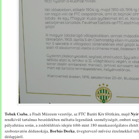
Tobak Csaba
Nyír
, a Fradi Múzeum vezetője, az FTC Baráti Kör főtitkára, majd
rendkívül tartalmas beszédekben méltatta legendánk személyiségét, emberi nag
pályafutása során, a zsidóüldözés idején több mint 180 munkaszolgálatos életé
Borbás Dorka
szoboravatón dédunokája,
, üvegtervező művész érzelmekkel te
dédapjáról.