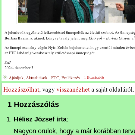
A jelenlevők egyöntetű lelkesedéssel ünnepelték az élethű szobrot. Az ünnepsé
Borbás Barna
is, akinek könyve tavaly jelent meg
Első gól – Borbás Gáspár é
Az ünnepi esemény végén Nyíri Zoltán bejelentette, hogy ezentúl minden évben
az FTC labdarúgó-szakosztály születésnapi ünnepségét.
SzB
2024. december 3.
Ajánljuk
,
Aktualitások - FTC
,
Emlékezés
---
1 Hozzászólás
Hozzászólhat
, vagy
visszanézhet
a saját oldaláról.
1 Hozzászólás
Hélisz József írta
:
Nagyon örülök, hogy a már korábban terv