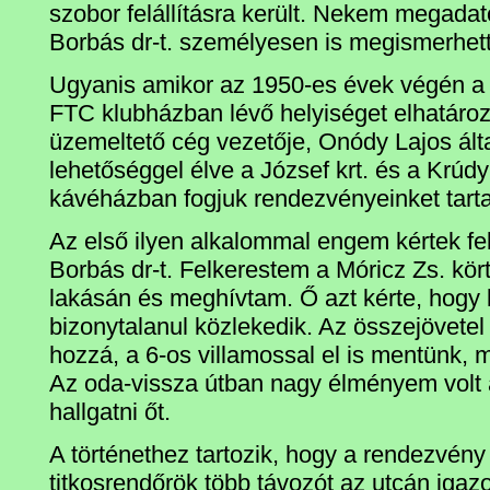
szobor felállításra került. Nekem megadat
Borbás dr-t. személyesen is megismerhet
Ugyanis amikor az 1950-es évek végén a 
FTC klubházban lévő helyiséget elhatároz
üzemeltető cég vezetője, Onódy Lajos által
lehetőséggel élve a József krt. és a Krúdy
kávéházban fogjuk rendezvényeinket tarta
Az első ilyen alkalommal engem kértek fel
Borbás dr-t. Felkerestem a Móricz Zs. kör
lakásán és meghívtam. Ő azt kérte, hogy 
bizonytalanul közlekedik. Az összejövete
hozzá, a 6-os villamossal el is mentünk, m
Az oda-vissza útban nagy élményem volt a
hallgatni őt.
A történethez tartozik, hogy a rendezvény 
titkosrendőrök több távozót az utcán igaz