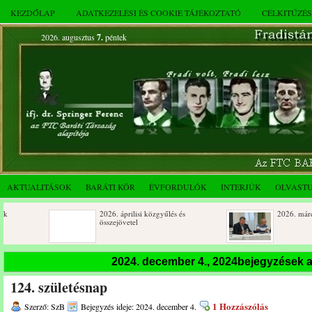
KEZDŐLAP
ADATKEZELÉSI ÉS COOKIE TÁJÉKOZTATÓ
CÉLKITŰZÉ
2026. augusztus
7.
péntek
AKTUALITÁSOK
BARÁTI KÖR
ÉVFORDULÓK
INTERJÚK
OLVAST
2026. áprilisi közgyűlés és
2026. márciusi összejö
összejövetel
Születésnapi koszorúzások
Rendkívüli közgyűlés 
2024. december 4., 2024bejegyzések 
novemberi összejövete
124. születésnap
Az FTC Baráti Kör 2025. októberi
összejövetel
1 Hozzászólás
Szerző: SzB
Bejegyzés ideje: 2024. december 4.