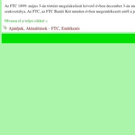
Az FTC 1899. május 3-án történt megalakulását követő évben december 3-án me
szakosztálya. Az FTC, az FTC Baráti Kör minden évben megemlékezett erről a je
Olvassa el a teljes cikket »
Ajánljuk
,
Aktualitások - FTC
,
Emlékezés