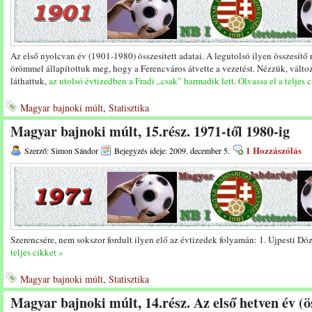
Az első nyolcvan év (1901-1980) összesített adatai. A legutolsó ilyen összesítő 
örömmel állapítottuk meg, hogy a Ferencváros átvette a vezetést. Nézzük, változ
láthattuk,
az utolsó évtizedben a Fradi „csak” harmadik lett
.
Olvassa el a teljes 
Magyar bajnoki múlt
,
Statisztika
Magyar bajnoki múlt, 15.rész. 1971-től 1980-ig
1 Hozzászólás
Szerző: Simon Sándor
Bejegyzés ideje: 2009. december 5.
Szerencsére, nem sokszor fordult ilyen elő az évtizedek folyamán: 1. Újpesti 
teljes cikket »
Magyar bajnoki múlt
,
Statisztika
Magyar bajnoki múlt, 14.rész. Az első hetven év (ö