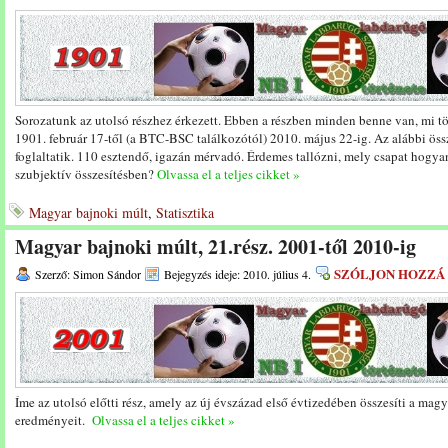
Sorozatunk az utolsó részhez érkezett. Ebben a részben minden benne van, mi t
1901. február 17-től (a BTC-BSC találkozótól) 2010. május 22-ig. Az alábbi ö
foglaltatik. 110 esztendő, igazán mérvadó. Érdemes tallózni, mely csapat hogyan
szubjektív összesítésben?
Olvassa el a teljes cikket »
Magyar bajnoki múlt
,
Statisztika
Magyar bajnoki múlt, 21.rész. 2001-től 2010-ig
SZÓLJON HOZZÁ
Szerző: Simon Sándor
Bejegyzés ideje: 2010. július 4.
Íme az utolsó előtti rész, amely az új évszázad első évtizedében összesíti a ma
eredményeit.
Olvassa el a teljes cikket »