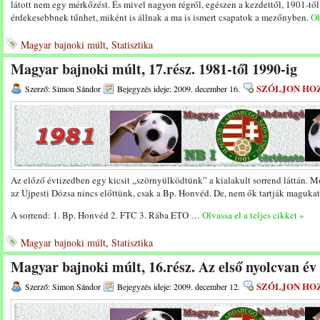
látott nem egy mérkőzést. És mivel nagyon régről, egészen a kezdettől, 1901-től
érdekesebbnek tűnhet, miként is állnak a ma is ismert csapatok a mezőnyben.
Ol
Magyar bajnoki múlt
,
Statisztika
Magyar bajnoki múlt, 17.rész. 1981-től 1990-ig
SZÓLJON HO
Szerző: Simon Sándor
Bejegyzés ideje: 2009. december 16.
Az előző évtizedben egy kicsit „szörnyülködtünk” a kialakult sorrend láttán. M
az Újpesti Dózsa nincs előttünk, csak a Bp. Honvéd. De, nem ők tartják magukat
A sorrend: 1. Bp. Honvéd 2. FTC 3. Rába ETO …
Olvassa el a teljes cikket »
Magyar bajnoki múlt
,
Statisztika
Magyar bajnoki múlt, 16.rész. Az első nyolcvan év 
SZÓLJON HO
Szerző: Simon Sándor
Bejegyzés ideje: 2009. december 12.