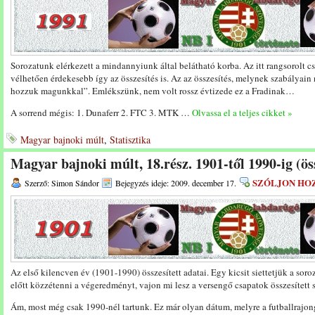
Sorozatunk elérkezett a mindannyiunk által belátható korba. Az itt rangsorolt c
vélhetően érdekesebb így az összesítés is. Az az összesítés, melynek szabályain
hozzuk magunkkal”. Emlékszünk, nem volt rossz évtizede ez a Fradinak…
A sorrend mégis: 1. Dunaferr 2. FTC 3. MTK …
Olvassa el a teljes cikket »
Magyar bajnoki múlt
,
Statisztika
Magyar bajnoki múlt, 18.rész. 1901-től 1990-ig (ös
SZÓLJON HO
Szerző: Simon Sándor
Bejegyzés ideje: 2009. december 17.
Az első kilencven év (1901-1990) összesített adatai. Egy kicsit siettetjük a sor
előtt közzétenni a végeredményt, vajon mi lesz a versengő csapatok összesített
Ám, most még csak 1990-nél tartunk. Ez már olyan dátum, melyre a futballrajon