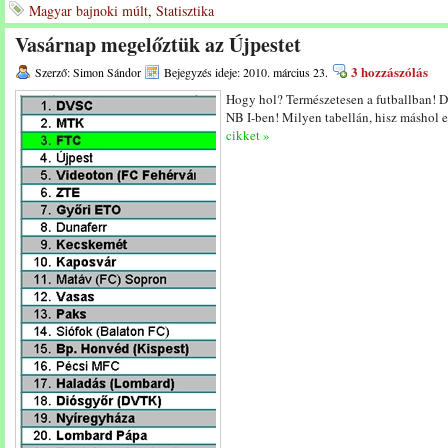
Magyar bajnoki múlt
,
Statisztika
Vasárnap megelőztük az Újpestet
3 hozzászólás
Szerző: Simon Sándor
Bejegyzés ideje: 2010. március 23.
Hogy hol? Természetesen a futballban! 
NB I-ben! Milyen tabellán, hisz máshol 
cikket »