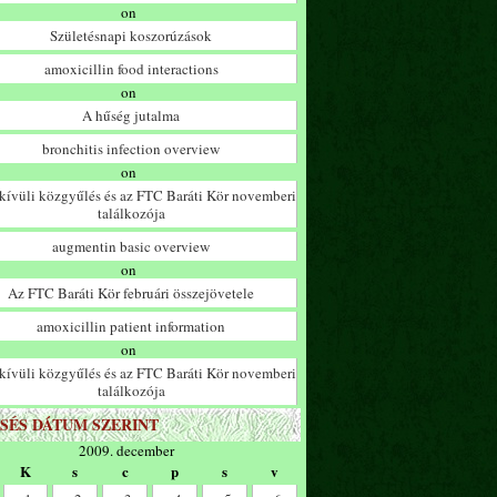
on
Születésnapi koszorúzások
amoxicillin food interactions
on
A hűség jutalma
bronchitis infection overview
on
ívüli közgyűlés és az FTC Baráti Kör novemberi
találkozója
augmentin basic overview
on
Az FTC Baráti Kör februári összejövetele
amoxicillin patient information
on
ívüli közgyűlés és az FTC Baráti Kör novemberi
találkozója
SÉS DÁTUM SZERINT
2009. december
K
s
c
p
s
v