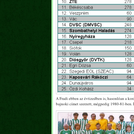
A Fradi ebben az évtizedben is, hasonlóan a ko
bajnoki címet szerzett, mégpedig 1980-81-ben. 