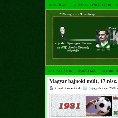
KEZDŐLAP
ADATKEZELÉSI ÉS COOKIE 
2026. augusztus
9.
vasárnap
AKTUALITÁSOK
BARÁTI KÖR
ÉVFORDU
Magyar bajnoki múlt, 17.rész.
Szerző: Simon Sándor
Bejegyzés ideje: 2009.