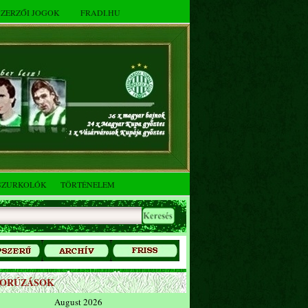
SZERZŐI JOGOK
FRADI.HU
SZURKOLÓK
TÖRTÉNELEM
ZORÚZÁSOK
August 2026