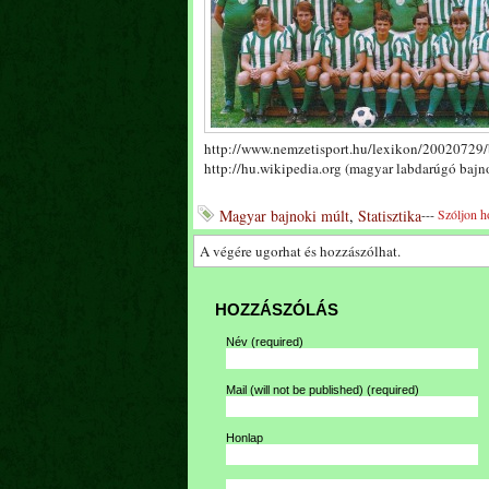
http://www.nemzetisport.hu/lexikon/20020729/
http://hu.wikipedia.org (magyar labdarúgó baj
Magyar bajnoki múlt
,
Statisztika
---
Szóljon h
A végére ugorhat és hozzászólhat.
HOZZÁSZÓLÁS
Név
(required)
Mail (will not be published)
(required)
Honlap