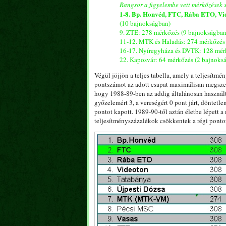
Rangsor a figyelembe vett mérkőzések
1-8. Bp. Honvéd, FTC, Rába ETO, Vid
(10 bajnokságban)
9. ZTE: 278 mérkőzés (9 bajnokságban
11-12. MTK és Haladás: 274 mérkőzés
16-17. Nyíregyháza és DVTK: 128 mér
22. Kaposvár: 64 mérkőzés (2 bajnoks
Végül jöjjön a teljes tabella, amely a teljesítm
pontszámot az adott csapat maximálisan megszer
hogy 1988-89-ben az addig általánosan használ
győzelemért 3, a vereségért 0 pont járt, döntetle
pontot kapott. 1989-90-től aztán életbe lépett a
teljesítményszázalékok csökkentek a régi ponto