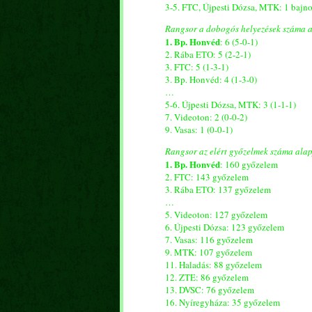
3-5. FTC, Újpesti Dózsa, MTK: 1 bajno
Rangsor a dobogós helyezések száma a
1. Bp. Honvéd
: 6 (5-0-1)
2. Rába ETO: 5 (2-2-1)
3. FTC: 5 (1-3-1)
3. Bp. Honvéd: 4 (1-3-0)
…
5-6. Újpesti Dózsa, MTK: 3 (1-1-1)
7. Videoton: 2 (0-0-2)
9. Vasas: 1 (0-0-1)
Rangsor az elért győzelmek száma ala
1. Bp. Honvéd
: 160 győzelem
2. FTC: 143 győzelem
3. Rába ETO: 137 győzelem
…
5. Videoton: 127 győzelem
6. Újpesti Dózsa: 123 győzelem
7. Vasas: 116 győzelem
9. MTK: 107 győzelem
11. Haladás: 88 győzelem
12. ZTE: 86 győzelem
13. DVSC: 76 győzelem
16. Nyíregyháza: 35 győzelem