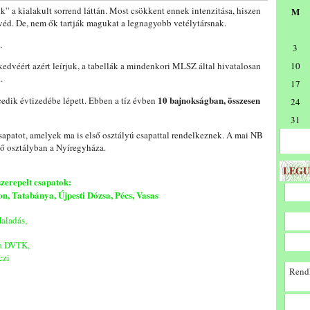
” a kialakult sorrend láttán. Most csökkent ennek intenzitása, hiszen
M
véd. De, nem ők tartják magukat a legnagyobb vetélytársnak.
…
3
 kedvéért azért leírjuk, a tabellák a mindenkori MLSZ által hivatalosan
10
.
17
10 bajnokságban, összesen
edik évtizedébe lépett. Ebben a tíz évben
24
31
csapatot, amelyek ma is első osztályú csapattal rendelkeznek. A mai NB
ső osztályban a Nyíregyháza.
LEGU
szerepelt csapatok:
, Tatabánya, Újpesti Dózsa, Pécs, Vasas
aladás,
 a DVTK,
czi
Rendk