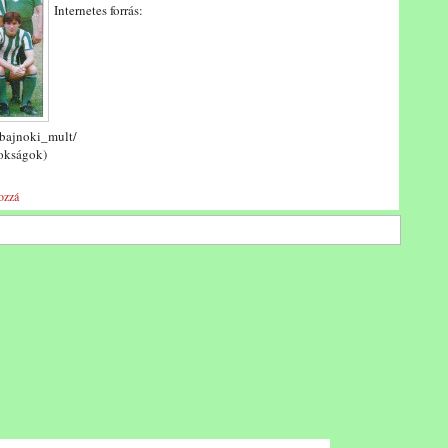
Internetes forrás:
bajnoki_mult/
nokságok)
ozzá