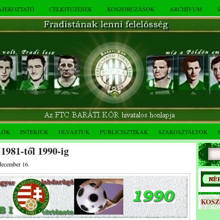
TÁJÉKOZTATÓ
CÉLKITŰZÉSEK
KOSZORÚZÁSOK
ARCHÍVUM
LÓK
INTERJÚK
OLVASTUK
PUBLICISZTIKÁK
SZAKOSZTÁLYOK
 1981-től 1990-ig
 december 16.
KOS