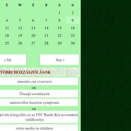
T
W
T
F
S
S
1
2
4
5
6
7
8
9
11
12
13
14
15
16
18
19
20
21
22
23
25
26
27
28
29
30
< Jul
Sep >
TÓBBI HOZZÁSZÓLÁSOK
sinusitis ent overview
on
Ünnepi események
amoxicillin reaction symptoms
on
ívüli közgyűlés és az FTC Baráti Kör novemberi
találkozója
otitis media in children