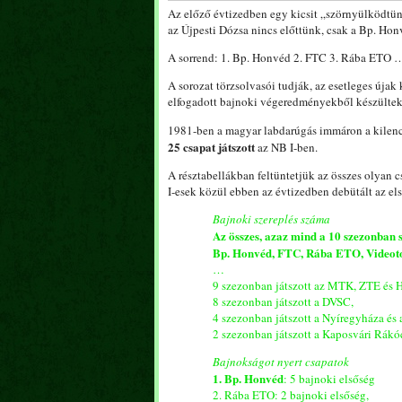
Az előző évtizedben egy kicsit „szörnyülködtünk
az Újpesti Dózsa nincs előttünk, csak a Bp. Hon
A sorrend: 1. Bp. Honvéd 2. FTC 3. Rába ETO 
A sorozat törzsolvasói tudják, az esetleges újak
elfogadott bajnoki végeredményekből készültek
1981-ben a magyar labdarúgás immáron a kilenc
25 csapat játszott
az NB I-ben.
A résztabellákban feltüntetjük az összes olyan 
I-esek közül ebben az évtizedben debütált az el
Bajnoki szereplés száma
Az összes, azaz mind a 10 szezonban 
Bp. Honvéd, FTC, Rába ETO, Videoton
…
9 szezonban játszott az MTK, ZTE és H
8 szezonban játszott a DVSC,
4 szezonban játszott a Nyíregyháza és
2 szezonban játszott a Kaposvári Rákó
Bajnokságot nyert csapatok
1. Bp. Honvéd
: 5 bajnoki elsőség
2. Rába ETO: 2 bajnoki elsőség,