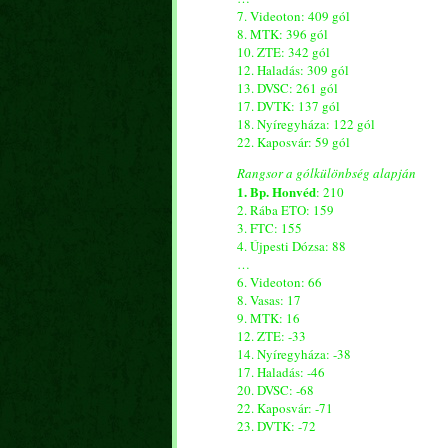
7. Videoton: 409 gól
8. MTK: 396 gól
10. ZTE: 342 gól
12. Haladás: 309 gól
13. DVSC: 261 gól
17. DVTK: 137 gól
18. Nyíregyháza: 122 gól
22. Kaposvár: 59 gól
Rangsor a gólkülönbség alapján
1. Bp. Honvéd
: 210
2. Rába ETO: 159
3. FTC: 155
4. Újpesti Dózsa: 88
…
6. Videoton: 66
8. Vasas: 17
9. MTK: 16
12. ZTE: -33
14. Nyíregyháza: -38
17. Haladás: -46
20. DVSC: -68
22. Kaposvár: -71
23. DVTK: -72