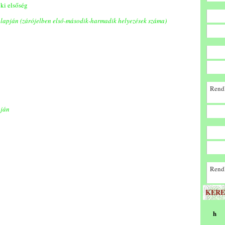
ki elsőség
lapján (zárójelben első-második-harmadik helyezések száma)
Rendk
pján
Rendk
KERE
h