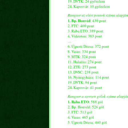
19. DVTK: 24 győzelem
24. Kaposvár: 10 győzelem
Rangsor az elért pontok száma alapjá
1. Bp. Honvéd
: 430 pont
2. FTC: 400 pont
3. Rába ETO: 389 pont
4. Videoton: 383 pont
…
6. Újpesti Dózsa: 372 pont
8. Vasas: 334 pont
9. MTK: 324 pont
11. Haladás: 274 pont
12. ZTE: 273 pont
13. DVSC: 238 pont
16. Nyíregyháza: 114 pont
19. DVTK: 94 pont
24. Kaposvár: 41 pont
Rangsor a szerzett gólok száma alapjá
1. Rába ETO
: 588 gól
2. Bp. Honvéd: 526 gól
3. FTC: 513 gól
4. Vasas: 465 gól
5. Újpesti Dózsa: 440 gól
…