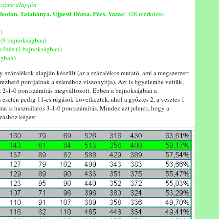
 száma alapján
eoton, Tatabánya, Újpesti Dózsa, Pécs, Vasas
: 308 mérkőzés
)
 (9 bajnokságban)
kőzés (4 bajnokságban)
ágban)
ény-százalékok alapján készült (az a százalékos mutató, ami a megszerzett
ezhető pontjainak a számához viszonyítja). Azt is figyelembe vettük,
t 2-1-0 pontszámítás megváltozott. Ebben a bajnokságban a
n esetén pedig 11-es rúgások következtek, ahol a győztes 2, a vesztes 1
 ma is használatos 3-1-0 pontszámítás. Mindez azt jelenti, hogy a
záshoz képest.