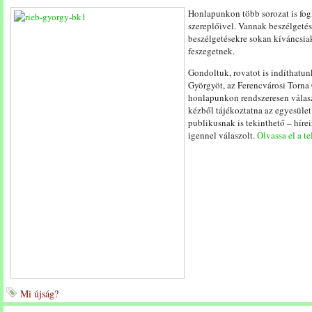
Honlapunkon több sorozat is fogl
szereplőivel. Vannak beszélgetés
beszélgetésekre sokan kíváncsiak
feszegetnek.
Gondoltuk, rovatot is indíthatu
Györgyöt, az Ferencvárosi Torna 
honlapunkon rendszeresen válasz
kézből tájékoztatna az egyesület
publikusnak is tekinthető – hír
igennel válaszolt.
Olvassa el a te
Mi újság?