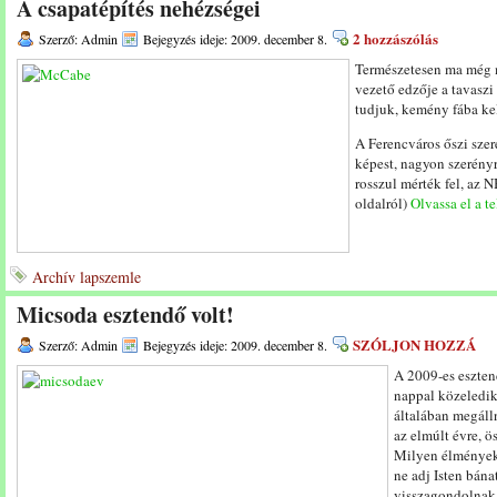
A csapatépítés nehézségei
2 hozzászólás
Szerző: Admin
Bejegyzés ideje: 2009. december 8.
Természetesen ma még m
vezető edzője a tavaszi
tudjuk, kemény fába kel
A Ferencváros őszi szer
képest, nagyon szerényr
rosszul mérték fel, az 
oldalról)
Olvassa el a te
Archív lapszemle
Micsoda esztendő volt!
SZÓLJON HOZZÁ
Szerző: Admin
Bejegyzés ideje: 2009. december 8.
A 2009-es eszten
nappal közeledik
általában megáll
az elmúlt évre, 
Milyen élményeke
ne adj Isten bána
visszagondolnak a