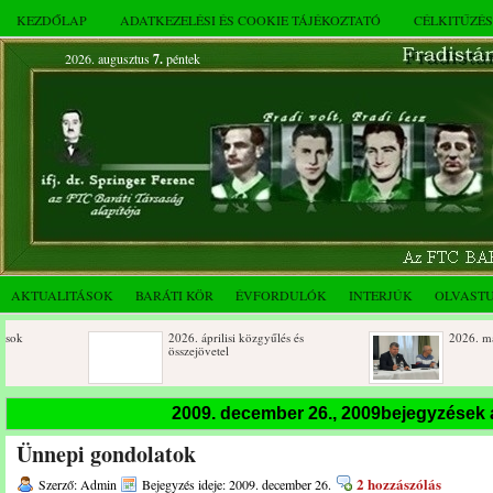
KEZDŐLAP
ADATKEZELÉSI ÉS COOKIE TÁJÉKOZTATÓ
CÉLKITŰZÉ
2026. augusztus
7.
péntek
AKTUALITÁSOK
BARÁTI KÖR
ÉVFORDULÓK
INTERJÚK
OLVAST
2026. áprilisi közgyűlés és
2026. márciusi összejövete
összejövetel
Születésnapi koszorúzások
Rendkívüli közgyűlés és a
2009. december 26., 2009bejegyzések
novemberi összejövetel
Ünnepi gondolatok
Az FTC Baráti Kör 2025. októberi
összejövetel
2 hozzászólás
Szerző: Admin
Bejegyzés ideje: 2009. december 26.