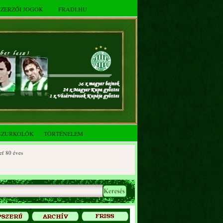
SZERZŐI JOGOK
FRADI.HU
SZURKOLÓK
TÖRTÉNELEM
 éves
0 éves