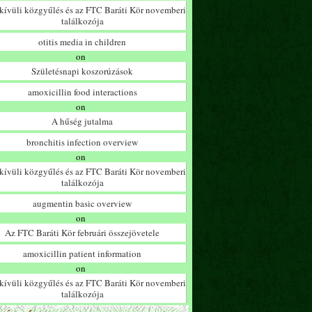
ívüli közgyűlés és az FTC Baráti Kör novemberi
találkozója
otitis media in children
on
Születésnapi koszorúzások
amoxicillin food interactions
on
A hűség jutalma
bronchitis infection overview
on
ívüli közgyűlés és az FTC Baráti Kör novemberi
találkozója
augmentin basic overview
on
Az FTC Baráti Kör februári összejövetele
amoxicillin patient information
on
ívüli közgyűlés és az FTC Baráti Kör novemberi
találkozója