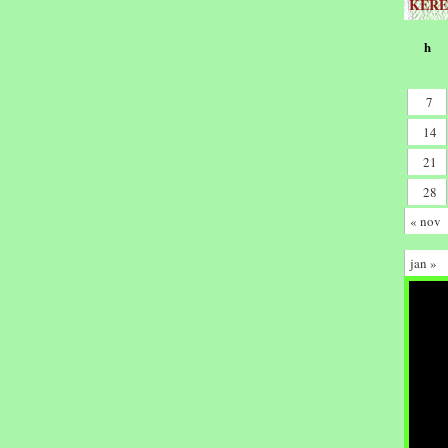
KERE
h
7
14
21
28
« nov
jan »