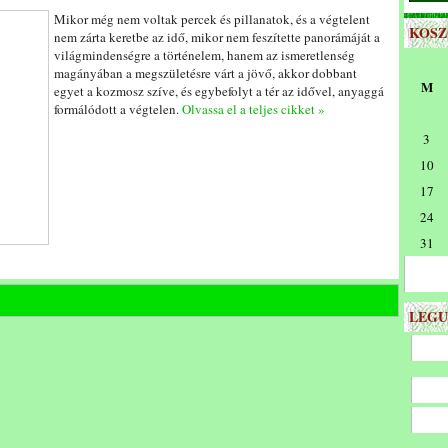
Mikor még nem voltak percek és pillanatok, és a végtelent
KOS
nem zárta keretbe az idő, mikor nem feszítette panorámáját a
világmindenségre a történelem, hanem az ismeretlenség
magányában a megszületésre várt a jövő, akkor dobbant
M
egyet a kozmosz szíve, és egybefolyt a tér az idővel, anyaggá
formálódott a végtelen.
Olvassa el a teljes cikket »
3
10
17
24
31
LEGU