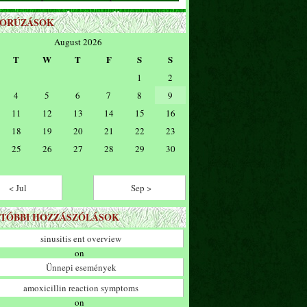
ZORÚZÁSOK
August 2026
T
W
T
F
S
S
1
2
4
5
6
7
8
9
11
12
13
14
15
16
18
19
20
21
22
23
25
26
27
28
29
30
< Jul
Sep >
TÓBBI HOZZÁSZÓLÁSOK
sinusitis ent overview
on
Ünnepi események
amoxicillin reaction symptoms
on