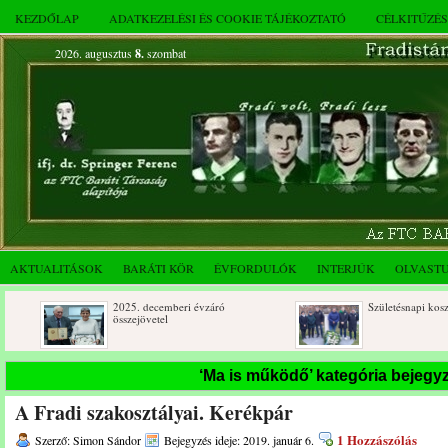
KEZDŐLAP
ADATKEZELÉSI ÉS COOKIE TÁJÉKOZTATÓ
CÉLKITŰZÉ
2026. augusztus
8.
szombat
AKTUALITÁSOK
BARÁTI KÖR
ÉVFORDULÓK
INTERJÚK
OLVAST
2025. decemberi évzáró
Születésnapi koszorúzások
összejövetel
‘Ma is működő’ kategória bejegy
A Fradi szakosztályai. Kerékpár
1 Hozzászólás
Szerző: Simon Sándor
Bejegyzés ideje: 2019. január 6.