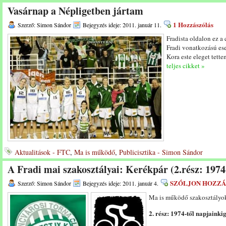
Vasárnap a Népligetben jártam
1 Hozzászólás
Szerző: Simon Sándor
Bejegyzés ideje: 2011. január 11.
Fradista oldalon ez a 
Fradi vonatkozású ese
Kora este eleget tett
teljes cikket »
Aktualitások - FTC
,
Ma is működő
,
Publicisztika - Simon Sándor
A Fradi mai szakosztályai: Kerékpár (2.rész: 1974
SZÓLJON HOZZÁ
Szerző: Simon Sándor
Bejegyzés ideje: 2011. január 4.
Ma is működő szakosztályo
2. rész: 1974-től napjainki