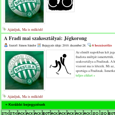
Ajánljuk
,
Ma is működő
A Fradi mai szakosztályai: Jégkorong
6 hozzászólás
Szerző: Simon Sándor
Bejegyzés ideje: 2010. december 28.
Az elmúlt napokban két jege
fradista múltját ismertettük
szakosztálya a Fradinak. A 
viszont ma is létezik. Mi a
sportága a Fradinak. Ismerk
teljes cikket »
Ajánljuk
,
Ma is működő
« Korábbi bejegyzések
