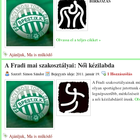
BIRKÓZÁS
Olvassa el a teljes cikket »
Ajánljuk
,
Ma is működő
A Fradi mai szakosztályai: Női kézilabda
1 Hozzászólás
Szerző: Simon Sándor
Bejegyzés ideje: 2011. január 19.
A Fradi szakosztályainak mú
olyan sportághoz jutottunk e
legnépszerűbb, mérkőzéseit 
a női kézilabdáról írunk.
Olv
Ajánljuk
,
Ma is működő