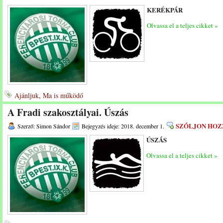
KERÉKPÁR
Olvassa el a teljes cikket »
Ajánljuk
,
Ma is működő
A Fradi szakosztályai. Úszás
SZÓLJON HOZ
Szerző: Simon Sándor
Bejegyzés ideje: 2018. december 1.
ÚSZÁS
Olvassa el a teljes cikket »