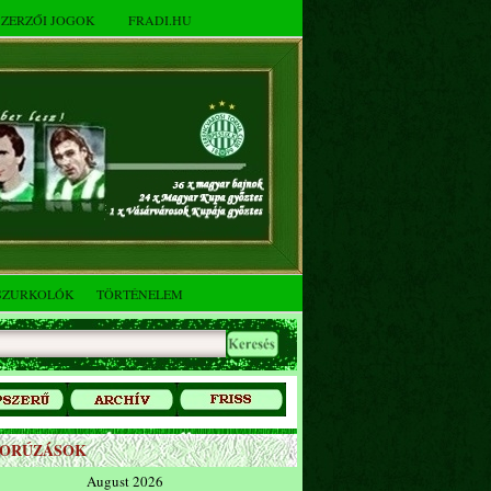
SZERZŐI JOGOK
FRADI.HU
SZURKOLÓK
TÖRTÉNELEM
ZORÚZÁSOK
August 2026