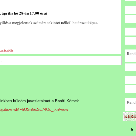
. április hó 28-án 17.00
órai
yűlés a megjelentek számára tekintet nélkül határozatképes.
zzászólás
Rendk
.
linkben küldöm javaslataimat a Baráti Körnek.
Rendk
7vSFbjubsvnwMFhOSnGxSc74Oc_tkn/view
KERE
h