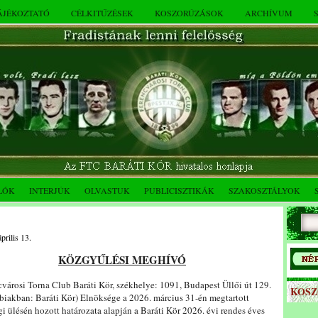
TÁJÉKOZTATÓ
CÉLKITŰZÉSEK
KOSZORÚZÁSOK
ARCHÍVUM
LÓK
INTERJÚK
OLVASTUK
PUBLICISZTIKÁK
SZAKOSZTÁLYOK
prilis 13.
KÖZGYŰLÉSI MEGHÍVÓ
városi Torna Club Baráti Kör, székhelye: 1091, Budapest Üllői út 129.
KOS
biakban: Baráti Kör) Elnöksége a 2026. március 31-én megtartott
i ülésén hozott határozata alapján a Baráti Kör 2026. évi rendes éves