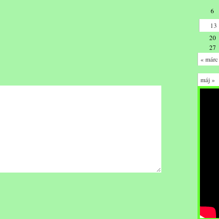
6
13
20
27
« márc
máj »