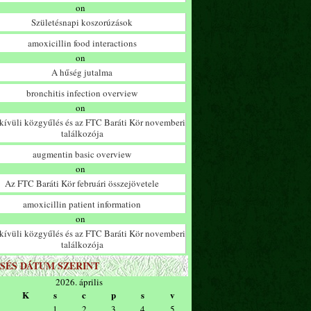
on
Születésnapi koszorúzások
amoxicillin food interactions
on
A hűség jutalma
bronchitis infection overview
on
ívüli közgyűlés és az FTC Baráti Kör novemberi
találkozója
augmentin basic overview
on
Az FTC Baráti Kör februári összejövetele
amoxicillin patient information
on
ívüli közgyűlés és az FTC Baráti Kör novemberi
találkozója
SÉS DÁTUM SZERINT
2026. április
K
s
c
p
s
v
1
2
3
4
5