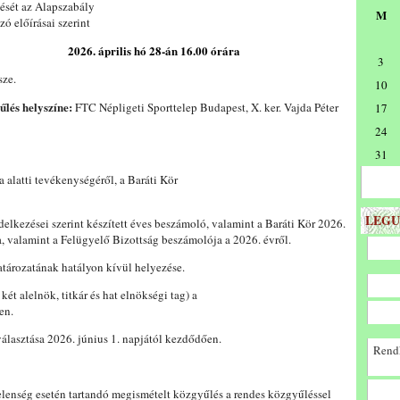
ését az Alapszabály
M
ó előírásai szerint
2026. április hó 28-án 16.00 órára
3
sze.
10
űlés helyszíne:
FTC Népligeti Sporttelep Budapest, X. ker. Vajda Péter
17
24
31
alatti tevékenységéről, a Baráti Kör
LEGU
delkezései szerint készített éves beszámoló, valamint a Baráti Kör 2026.
, valamint a Felügyelő Bizottság beszámolója a 2026. évről.
határozatának hatályon kívül helyezése.
két alelnök, titkár és hat elnökségi tag) a
en.
álasztása 2026. június 1. napjától kezdődően.
Rendk
elenség esetén tartandó megismételt közgyűlés a rendes közgyűléssel