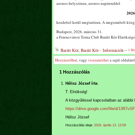
azonos helyszínen, azonos napirenddel
2026
kezdettel kerül megtartásra. A megismételt közg
Budapest, 2026. március 31.
a Ferencvárosi Torna Club Baráti Kör Elnöksége
Baráti Kör
,
Baráti Kör - Információk
---
1 Ho
Hozzászólhat
, vagy
visszanézhet
a saját oldaláról
1 Hozzászólás
Hélisz József írta
:
T. Elnökség!
A közgyűléssel kapcsolatban az alábbi 
https://drive.google.com/file/d/13R
Hélisz József
Hozzászólás ideje:
2026. április 13. 13:58