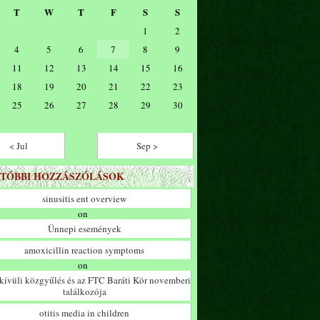
T
W
T
F
S
S
1
2
4
5
6
7
8
9
11
12
13
14
15
16
18
19
20
21
22
23
25
26
27
28
29
30
< Jul
Sep >
TÓBBI HOZZÁSZÓLÁSOK
sinusitis ent overview
on
Ünnepi események
amoxicillin reaction symptoms
on
ívüli közgyűlés és az FTC Baráti Kör novemberi
találkozója
otitis media in children