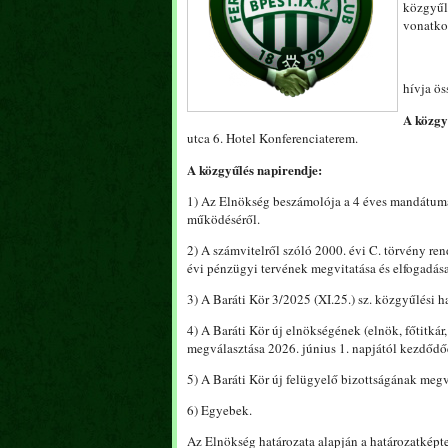
közgyűl
vonatkoz
hívja ös
A közgy
utca 6. Hotel Konferenciaterem.
A közgyűlés napirendje:
1) Az Elnökség beszámolója a 4 éves mandátuma 
működéséről.
2) A számvitelről szóló 2000. évi C. törvény ren
évi pénzügyi tervének megvitatása és elfogadása
3) A Baráti Kör 3/2025 (XI.25.) sz. közgyűlési 
4) A Baráti Kör új elnökségének (elnök, főtitkár, 
megválasztása 2026. június 1. napjától kezdődő
5) A Baráti Kör új felügyelő bizottságának megv
6) Egyebek.
Az Elnökség határozata alapján a határozatképt