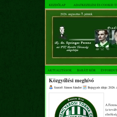
KEZDŐLAP
ADATKEZELÉSI ÉS COOKIE 
2026. augusztus
7.
péntek
AKTUALITÁSOK
BARÁTI KÖR
ÉVFORDU
Közgyűlési meghívó
Szerző: Simon Sándor
Bejegyzés ideje: 2026. á
A Ferenc
(a továb
elnökség