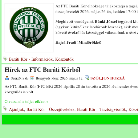
Az FTC Baráti Kör elnöksége tájékoztatja a tags
összejövetelét 2026. május 26-án, kedden 17:00 ó
Bánki József
Meghívott vendégeink
(egykori ki
(egykori kitűnő kézilabdázónk lesznek), akik mes
követő évekről és készséggel válaszolnak a részt
Hajrá Fradi! Mindörökké!
Baráti Kör - Információk
,
Köszöntők
Hírek az FTC Baráti Körből
SZÓLJON HOZZÁ
Szerző: SzB
Bejegyzés ideje: 2026. május 12.
Az FTC Baráti Kör (FTC BK) 2026. április 28-án tartotta a 2026. évi rendes éves
közgyűlés is volt.
Olvassa el a teljes cikket »
Ajánljuk
,
Baráti Kör - Összejövetelek
,
Baráti Kör - Tisztségviselők
,
Kösz