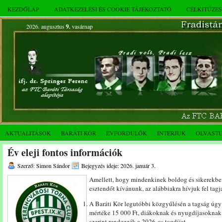
KEZDŐLAP
ADATKEZELÉSI ÉS COOKIE TÁJÉKOZTATÓ
CÉLKITŰZÉ
2026. augusztus
9.
vasárnap
AKTUALITÁSOK
BARÁTI KÖR
ÉVFORDULÓK
INTERJÚK
OLVAST
Év eleji fontos információk
Szerző: Simon Sándor
Bejegyzés ideje: 2026. január 3.
Amellett, hogy mindenkinek boldog és sikerekbe
esztendőt kívánunk, az alábbiakra hívjuk fel tagj
A Baráti Kör legutóbbi közgyűlésén a tagság úgy 
mértéke 15 000 Ft, diákoknak és nyugdíjasoknak 
szerint rendezzék a 2026-os tagdíjat.