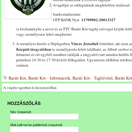
A tagdíjat az eddigieknek megfelelően utalással
bankszámlaszám:
11709002-20013327
OTP BANK Nyrt.
(a közleménybe a nevet és az FTC Baráti Kör tagdíj szöveget kérjük feltü
vagy személyesen lehet megfizetni.
Vincze Józsefnél
A személyes fizetés a Népligetben
történhet, aki nem a
Kárpáti tárgyalóban
(a személyporta felett található, az Albert szobor 
felmenni és ott egyből szemben találják a tárgyalót) tart minden hétfőn
pénteken 14:30 és 17:30 között félfogadást. Ugyanezen időkben telefono
számon.
Baráti Kör
,
Baráti Kör - Információk
,
Baráti Kör - Tagfelvétel
,
Baráti Kör
A végére ugorhat és hozzászólhat.
HOZZÁSZÓLÁS
Név
(required)
Mail (will not be published)
(required)