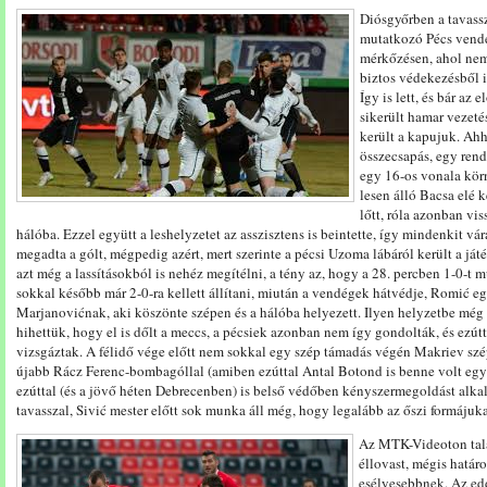
Diósgyőrben a tavass
mutatkozó Pécs vendé
mérkőzésen, ahol nem
biztos védekezésből i
Így is lett, és bár a
sikerült hamar vezet
került a kapujuk. Ah
összecsapás, egy rendk
egy 16-os vonala kör
lesen álló Bacsa elé k
lőtt, róla azonban vi
hálóba. Ezzel együtt a leshelyzetet az asszisztens is beintette, így mindenkit vá
megadta a gólt, mégpedig azért, mert szerinte a pécsi Uzoma lábáról került a ját
azt még a lassításokból is nehéz megítélni, a tény az, hogy a 28. percben 1-0-t 
sokkal később már 2-0-ra kellett állítani, miután a vendégek hátvédje, Romić eg
Marjanovićnak, aki köszönte szépen és a hálóba helyezett. Ilyen helyzetbe még 
hihettük, hogy el is dőlt a meccs, a pécsiek azonban nem így gondolták, és ezútt
vizsgáztak. A félidő vége előtt nem sokkal egy szép támadás végén Makriev szé
újabb Rácz Ferenc-bombagóllal (amiben ezúttal Antal Botond is benne volt egy ki
ezúttal (és a jövő héten Debrecenben) is belső védőben kényszermegoldást alk
tavasszal, Sivić mester előtt sok munka áll még, hogy legalább az őszi formájukat
Az MTK-Videoton talá
éllovast, mégis határ
esélyesebbnek. Az ed