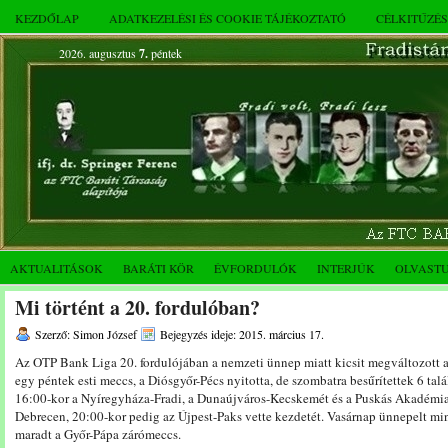
KEZDŐLAP
ADATKEZELÉSI ÉS COOKIE TÁJÉKOZTATÓ
CÉLKITŰZÉ
2026. augusztus
7.
péntek
AKTUALITÁSOK
BARÁTI KÖR
ÉVFORDULÓK
INTERJÚK
OLVAST
Mi történt a 20. fordulóban?
Szerző: Simon József
Bejegyzés ideje: 2015. március 17.
Az OTP Bank Liga 20. fordulójában a nemzeti ünnep miatt kicsit megváltozott a
egy péntek esti meccs, a Diósgyőr-Pécs nyitotta, de szombatra besűrítettek 6 t
16:00-kor a Nyíregyháza-Fradi, a Dunaújváros-Kecskemét és a Puskás Akadémi
Debrecen, 20:00-kor pedig az Újpest-Paks vette kezdetét. Vasárnap ünnepelt min
maradt a Győr-Pápa zárómeccs.