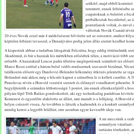
szűkítő, majd ebből kontrázó 
teremtett, ennek feltörésébe a
csapatoknak is beletört a bic
próbálkoztak becsülettel, az á
pontatlanok voltak, és mivel a
váltottak Novák Csanád révén,
20 éves Novák ezzel már 4 mérkőzésesre bővítette azt az sorozatot, amikor foly
képtelen hibázni tavasszal, a Dunaújváros pedig jelen állás szerint kezdhet k
A kispestiek abban a tudatban látogattak Felcsútra, hogy eddig történelmük so
Akadémiát, és bár a hazaiak kis mértékben erősödtek télen, a motiváció több sz
erősebb. A hazaiaknál Lencse padra ültetése meglepetésnek számított (ez előszö
Marco Rossi ezúttal a három belső védős rendszernek szavazott bizalmat, Vécseit
találkozón először egy Danilović-Holender kőkemény ütközés jelentette az izgalm
Holendert már akkor, még a felcsúti kapust a szünetben le is kellett cserélni. A 
Punoševac révén a Honvéd vezetést szerzett és előnnyel vonulhatott pihenőre. S
begyűjteniük a számukra létfontosságú 3 pontot, ám ennek ellenkezőjéről a hoss
pályára lépő Tóth Balázs gondoskodott, aki egy technikailag parádésan kivitele
Kemenest és egyenlőre alakította az állást, ami maradt is a lefújásig. A Honvéd 
helyre csúszott vissza. Az továbbra is látszik a hadrendek és a konkrét személy
mindig keresi a legjobb felállást, erre azonban egyre kevesebb ideje van.
A mi meccsünk a sza
semmilyen váratlant:
tartására törekedett, a