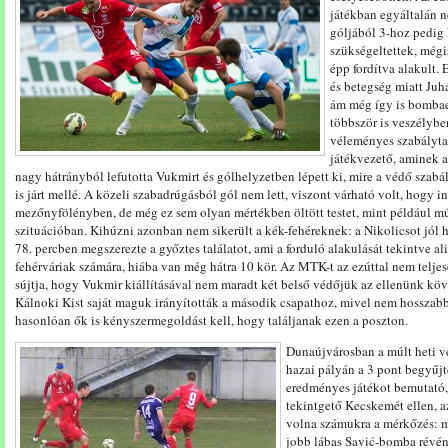
játékban egyáltalán ne
góljából 3-hoz pedig
szükségeltettek, mégi
épp fordítva alakult. 
és betegség miatt Juh
ám még így is bombae
többször is veszélybe
véleményes szabályta
játékvezető, aminek a
nagy hátrányból lefutotta Vukmirt és gólhelyzetben lépett ki, mire a védő szabá
is járt mellé. A közeli szabadrúgásból gól nem lett, viszont várható volt, hogy
mezőnyfölényben, de még ez sem olyan mértékben öltött testet, mint például mú
szituációban. Kihúzni azonban nem sikerült a kék-fehéreknek: a Nikolicsot jól he
78. percben megszerezte a győztes találatot, ami a forduló alakulását tekintve al
fehérváriak számára, hiába van még hátra 10 kör. Az MTK-t az ezúttal nem teljes
sújtja, hogy Vukmir kiállításával nem maradt két belső védőjük az ellenünk kö
Kálnoki Kist saját maguk irányították a második csapathoz, mivel nem hosszabb
hasonlóan ők is kényszermegoldást kell, hogy találjanak ezen a poszton.
Dunaújvárosban a múlt heti ve
hazai pályán a 3 pont begyűjt
eredményes játékot bemutató,
tekintgető Kecskemét ellen, 
volna számukra a mérkőzés: m
jobb lábas Savić-bomba révén.