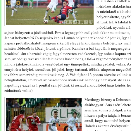
felállásban kezdték a
mérkőzés alakulásána
A mieinknél a két elt
helyettesítette, egyéb
álltunk fel. A labdát 
próbáltuk nyomás alá h
sajnos hiányzott a játékunkból. Erre a legnagyobb esélyünk akkor mutatkozott,
Jánost helyettesítő Ovszijenko kapus Lamah helyett a rokonok elé jött ki, így a
kapura próbálkozhatott, mégsem sikerült eléggé kifordítania a belsőjét, így mel
szintén többször is közel jártunk a gólhoz, Ramírez a bal kapufát is megrezgette
beadással, ám a hazaiak végig fegyelmezetten védekeztek, így noha a kapura sz
sem, az eddigi tavaszi ellenfeleinkhez hasonlóan), a 0-0-s végeredményhez ez el
mind a játékosok, mind a vezetőedző úgy ünnepeltek, mintha győztek volna. Az
ennyit ér a helyiek szemében, jól jelzi, hogy tartanak tőlünk, alaposan meger
továbbra sem mindig mutatkozik meg. A Vidi újfent 13 pontra növelte velünk s
befoghatatlan, ám mivel az összes többi riválisunk nemhogy nem nyert, de az ik
kapott, így ezzel az 1 ponttal sem jöttünk ki rosszul a fordulóból (más kérdés, 
zárhattunk volna).
Merthogy bizony a Debrecen 
akárhogyan! Arra azért lehete
sem lesz könnyű dolguk a ki
hiszen a pálya talaja is borza
annál, hogy az utolsó helyen á
Haladás akarata érvényesült.