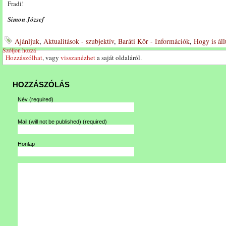
Fradi!
Simon József
Ajánljuk
,
Aktualitások - szubjektív
,
Baráti Kör - Információk
,
Hogy is ál
Szóljon hozzá
Hozzászólhat
, vagy
visszanézhet
a saját oldaláról.
HOZZÁSZÓLÁS
Név
(required)
Mail (will not be published)
(required)
Honlap