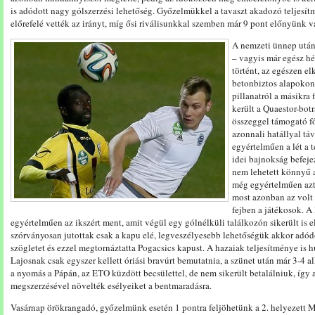
is adódott nagy gólszerzési lehetőség. Győzelmükkel a tavaszt akadozó teljesí
előrefelé vették az irányt, míg ősi riválisunkkal szemben már 9 pont előnyünk v
A nemzeti ünnep után
– vagyis már egész hé
történt, az egészen el
betonbiztos alapokon
pillanatról a másikra
került a Quaestor-botr
összeggel támogató fő
azonnali hatállyal tá
egyértelműen a lét a t
idei bajnokság befejez
nem lehetett könnyű a
még egyértelműen azt 
most azonban az volt 
fejben a játékosok. A 
egyértelműen az ikszért ment, amit végül egy gólnélküli találkozón sikerült is
szórványosan jutottak csak a kapu elé, legveszélyesebb lehetőségük akkor adód
szögletet és ezzel megtornáztatta Pogacsics kapust. A hazaiak teljesítménye is h
Lajosnak csak egyszer kellett óriási bravúrt bemutatnia, a szünet után már 3-4 
a nyomás a Pápán, az ETO küzdött becsülettel, de nem sikerült betalálniuk, így 
megszerzésével növelték esélyeiket a bentmaradásra.
Vasárnap örökrangadó, győzelmünk esetén 1 pontra feljöhetünk a 2. helyezett 