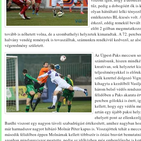
viszont igen, hogy a debrece
tűz, pedig a dobogóért ők is
olyan hátráltató lelki tényez
emlékezetes BL-kiesés volt. 
érkező, eddig remekül bevált
előtt 2 gólban megmutatkozot
tovább is nőhetett volna, de a szombathelyi helyzetek kimaradtak. A 72. percbe
halvány vendég remények is tovaszálltak, számunkra rendkívül kedvező, az als
végeredmény született.
Az Újpest-Paks meccsen se
számítsunk, hiszen mindkét
kreatívan, sok helyzetet kia
teljesítményekkel is előru
szűk kerettel dolgozó Vign
kihagyta a kezdőből Vasilje
három belső védős rendszer
félidőben a Paks akarata ér
percben gólokká is érett, ig
kellett, hogy egy védőn me
aztán egy újabb paksi helyz
ehelyett pont az ellenkezőj
Bardhi viszont egy nagyon távoli szabadrúgást értékesített, amihez nagyban hozz
már harmadszor nagyot hibázó Molnár Péter kapus is. Visszajöttek tehát a meccsbe
második félidőben éppen Molnárnak kellett többször is óriási bravúrt bemutatni
azonban mindannyiszor megtette, pedig az időközben még emberelőnybe is kerü