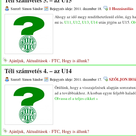
Téli számvetés 5. – az U15
1 Hozzászólás
Szerző: Simon Sándor
Bejegyzés ideje: 2011. december 18.
Ahogy az idő megy rendíthetetlenül előre, úgy ha
mi is.
U11
,
U12
,
U13
,
U14
után jöjjön az U15.
Olv
Ajánljuk
,
Aktualitások - FTC
,
Hogy is állunk?
Téli számvetés 4. – az U14
SZÓLJON HO
Szerző: Simon Sándor
Bejegyzés ideje: 2011. december 17.
Örülünk, hogy a visszajelzések alapján sorozatunk
ad a továbbiakhoz. A korban egyre feljebb halad
Olvassa el a teljes cikket »
Ajánljuk
,
Aktualitások - FTC
,
Hogy is állunk?