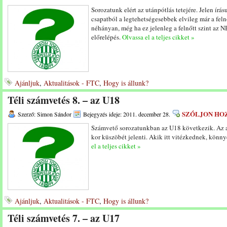
Sorozatunk elért az utánpótlás tetejére. Jelen ír
csapatból a legtehetségesebbek elvileg már a feln
néhányan, még ha ez jelenleg a felnőtt szint az NB
előrelépés.
Olvassa el a teljes cikket »
Ajánljuk
,
Aktualitások - FTC
,
Hogy is állunk?
Téli számvetés 8. – az U18
SZÓLJON HO
Szerző: Simon Sándor
Bejegyzés ideje: 2011. december 28.
Számvető sorozatunkban az U18 következik. Az a 
kor küszöbét jelenti. Akik itt vitézkednek, könn
el a teljes cikket »
Ajánljuk
,
Aktualitások - FTC
,
Hogy is állunk?
Téli számvetés 7. – az U17