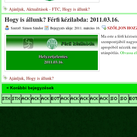
Ajánljuk
,
Aktualitások - FTC
,
Hogy is állunk?
Hogy is állunk? Férfi kézilabda: 2011.03.16.
SZÓLJON HOZ
Szerző: Simon Sándor
Bejegyzés ideje: 2011. március 16.
Ma este a férfi kézise
szempontjából nagyon
apropóból nézzük meg,
utánpótlás.
Olvassa el
Ajánljuk
,
Hogy is állunk?
« Korábbi bejegyzések
