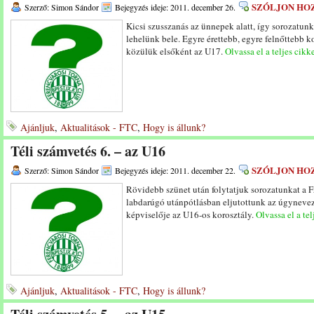
SZÓLJON HO
Szerző: Simon Sándor
Bejegyzés ideje: 2011. december 26.
Kicsi szusszanás az ünnepek alatt, így sorozatunk
lehelünk bele. Egyre érettebb, egyre felnőttebb k
közülük elsőként az U17.
Olvassa el a teljes cikk
Ajánljuk
,
Aktualitások - FTC
,
Hogy is állunk?
Téli számvetés 6. – az U16
SZÓLJON HO
Szerző: Simon Sándor
Bejegyzés ideje: 2011. december 22.
Rövidebb szünet után folytatjuk sorozatunkat a Fr
labdarúgó utánpótlásban eljutottunk az úgyneveze
képviselője az U16-os korosztály.
Olvassa el a tel
Ajánljuk
,
Aktualitások - FTC
,
Hogy is állunk?