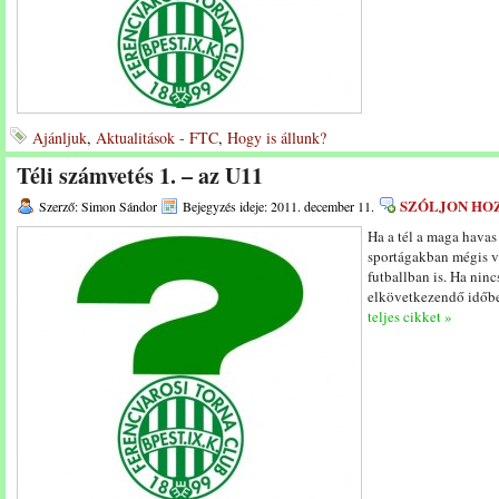
Ajánljuk
,
Aktualitások - FTC
,
Hogy is állunk?
Téli számvetés 1. – az U11
SZÓLJON HO
Szerző: Simon Sándor
Bejegyzés ideje: 2011. december 11.
Ha a tél a maga havas 
sportágakban mégis v
futballban is. Ha ninc
elkövetkezendő időbe
teljes cikket »