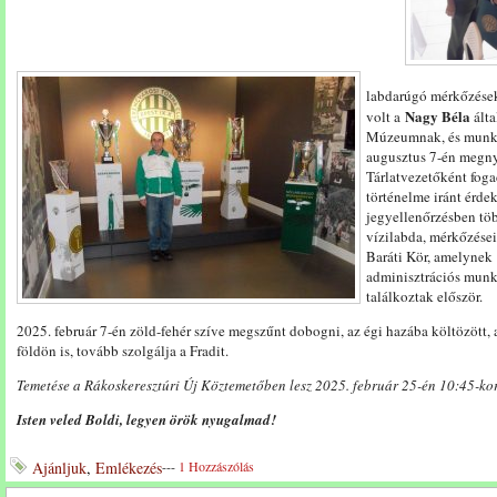
labdarúgó mérkőzések 
Nagy Béla
volt a
álta
Múzeumnak, és munka
augusztus 7-én megny
Tárlatvezetőként fogad
történelme iránt érdek
jegyellenőrzésben töb
vízilabda, mérkőzései
Baráti Kör, amelynek 1
adminisztrációs munká
találkoztak először.
2025. február 7-én zöld-fehér szíve megszűnt dobogni, az égi hazába költözött,
földön is, tovább szolgálja a Fradit.
Temetése a Rákoskeresztúri Új Köztemetőben lesz 2025. február 25-én 10:45-kor
Isten veled Boldi, legyen örök nyugalmad!
Ajánljuk
,
Emlékezés
---
1 Hozzászólás