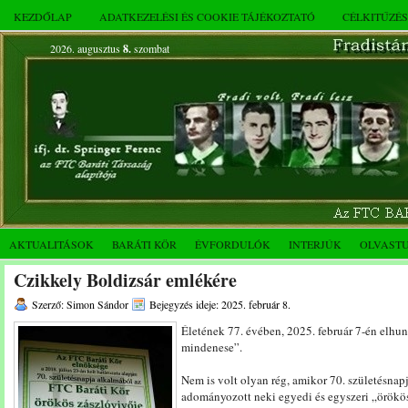
KEZDŐLAP
ADATKEZELÉSI ÉS COOKIE TÁJÉKOZTATÓ
CÉLKITŰZÉ
2026. augusztus
8.
szombat
AKTUALITÁSOK
BARÁTI KÖR
ÉVFORDULÓK
INTERJÚK
OLVAST
Czikkely Boldizsár emlékére
Szerző: Simon Sándor
Bejegyzés ideje: 2025. február 8.
Életének 77. évében, 2025. február 7-én elhu
mindenese”.
Nem is volt olyan rég, amikor 70. születésnap
adományozott neki egyedi és egyszeri „örökös