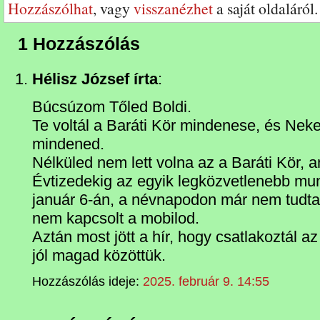
Hozzászólhat
, vagy
visszanézhet
a saját oldaláról.
1 Hozzászólás
Hélisz József írta
:
Búcsúzom Tőled Boldi.
Te voltál a Baráti Kör mindenese, és Neke
mindened.
Nélküled nem lett volna az a Baráti Kör, a
Évtizedekig az egyik legközvetlenebb mun
január 6-án, a névnapodon már nem tudta
nem kapcsolt a mobilod.
Aztán most jött a hír, hogy csatlakoztál az
jól magad közöttük.
Hozzászólás ideje:
2025. február 9. 14:55