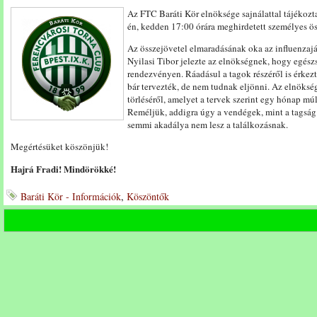
Az FTC Baráti Kör elnöksége sajnálattal tájékozta
én, kedden 17:00 órára meghirdetett személyes ös
Az összejövetel elmaradásának oka az influenzaj
Nyilasi Tibor jelezte az elnökségnek, hogy egész
rendezvényen. Ráadásul a tagok részéről is érkezt
bár tervezték, de nem tudnak eljönni. Az elnöksé
törléséről, amelyet a tervek szerint egy hónap m
Reméljük, addigra úgy a vendégek, mint a tagság
semmi akadálya nem lesz a találkozásnak.
Megértésüket köszönjük!
Hajrá Fradi! Mindörökké!
Baráti Kör - Információk
,
Köszöntők