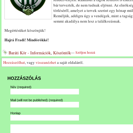
bár tervezték, de nem tudnak eljönni. Az elnöksé
törléséről, amelyet a tervek szerint egy hónap m
Reméljük, addigra úgy a vendégek, mint a tagság
semmi akadálya nem lesz a találkozásnak.
Megértésüket köszönjük!
Hajrá Fradi! Mindörökké!
Baráti Kör - Információk
,
Köszöntők
---
Szóljon hozzá
Hozzászólhat
, vagy
visszanézhet
a saját oldaláról.
HOZZÁSZÓLÁS
Név
(required)
Mail (will not be published)
(required)
Honlap