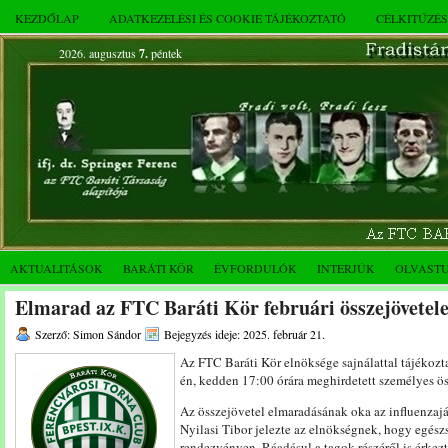
KEZDŐLAP
ADATKEZELÉSI ÉS COOKIE TÁJÉKOZTATÓ
CÉLKITŰZÉ
2026. augusztus
7.
péntek
AKTUALITÁSOK
BARÁTI KÖR
ÉVFORDULÓK
INTERJÚK
OLVAST
Elmarad az FTC Baráti Kör februári összejövetel
Szerző: Simon Sándor
Bejegyzés ideje: 2025. február 21.
Az FTC Baráti Kör elnöksége sajnálattal tájékozta
én, kedden 17:00 órára meghirdetett személyes ös
Az összejövetel elmaradásának oka az influenzaj
Nyilasi Tibor jelezte az elnökségnek, hogy egész
rendezvényen. Ráadásul a tagok részéről is érkezt