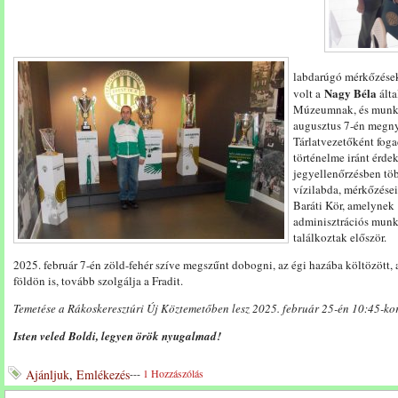
labdarúgó mérkőzések 
Nagy Béla
volt a
álta
Múzeumnak, és munka
augusztus 7-én megny
Tárlatvezetőként fogad
történelme iránt érdek
jegyellenőrzésben töb
vízilabda, mérkőzései
Baráti Kör, amelynek 1
adminisztrációs munká
találkoztak először.
2025. február 7-én zöld-fehér szíve megszűnt dobogni, az égi hazába költözött,
földön is, tovább szolgálja a Fradit.
Temetése a Rákoskeresztúri Új Köztemetőben lesz 2025. február 25-én 10:45-kor
Isten veled Boldi, legyen örök nyugalmad!
Ajánljuk
,
Emlékezés
---
1 Hozzászólás