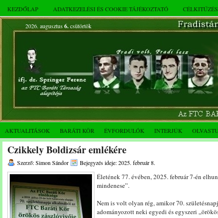
KEZDŐLAP
ADATKEZELÉSI ÉS COOKIE TÁJÉKOZTATÓ
CÉLKITŰZÉ
2026. augusztus
6.
csütörtök
AKTUALITÁSOK
BARÁTI KÖR
ÉVFORDULÓK
INTERJÚK
OLVAST
Czikkely Boldizsár emlékére
Szerző: Simon Sándor
Bejegyzés ideje: 2025. február 8.
Életének 77. évében, 2025. február 7-én elhu
mindenese”.
Nem is volt olyan rég, amikor 70. születésnap
adományozott neki egyedi és egyszeri „örökös