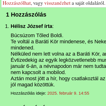
Hozzászólhat
, vagy
visszanézhet
a saját oldaláról.
1 Hozzászólás
Hélisz József írta
:
Búcsúzom Tőled Boldi.
Te voltál a Baráti Kör mindenese, és Neke
mindened.
Nélküled nem lett volna az a Baráti Kör, a
Évtizedekig az egyik legközvetlenebb mun
január 6-án, a névnapodon már nem tudta
nem kapcsolt a mobilod.
Aztán most jött a hír, hogy csatlakoztál az
jól magad közöttük.
Hozzászólás ideje:
2025. február 9. 14:55