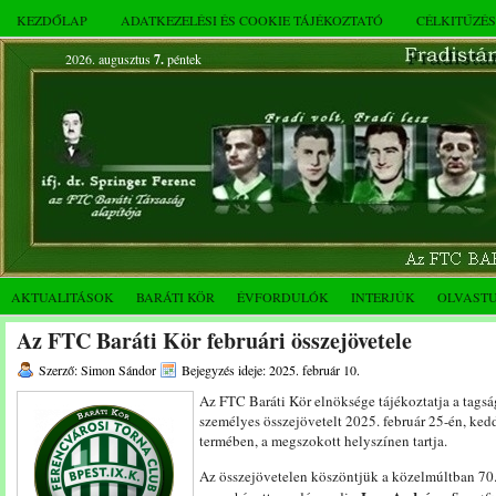
KEZDŐLAP
ADATKEZELÉSI ÉS COOKIE TÁJÉKOZTATÓ
CÉLKITŰZÉ
2026. augusztus
7.
péntek
AKTUALITÁSOK
BARÁTI KÖR
ÉVFORDULÓK
INTERJÚK
OLVAST
Az FTC Baráti Kör februári összejövetele
Szerző: Simon Sándor
Bejegyzés ideje: 2025. február 10.
Az FTC Baráti Kör elnöksége tájékoztatja a tags
személyes összejövetelt 2025. február 25-én, ked
termében, a megszokott helyszínen tartja.
Az összejövetelen köszöntjük a közelmúltban 70.