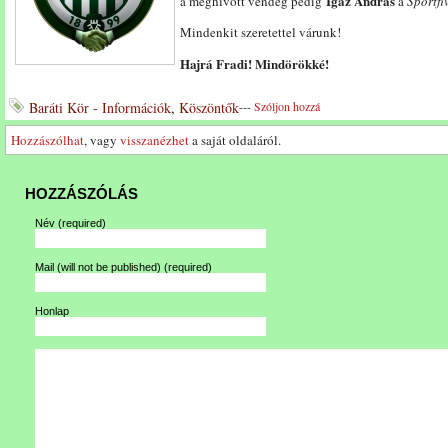
Igaz András
a meghívott vendég pedig
a
Sportfi
Mindenkit szeretettel várunk!
Hajrá Fradi! Mindörökké!
Baráti Kör - Információk
,
Köszöntők
---
Szóljon hozzá
Hozzászólhat
, vagy
visszanézhet
a saját oldaláról.
HOZZÁSZÓLÁS
Név
(required)
Mail (will not be published)
(required)
Honlap