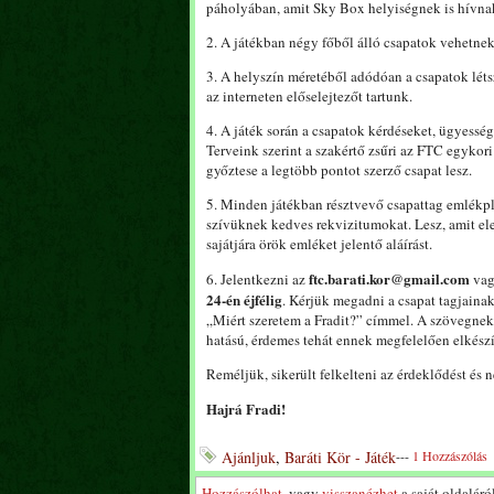
páholyában, amit Sky Box helyiségnek is hívna
2. A játékban négy főből álló csapatok vehetnek 
3. A helyszín méretéből adódóan a csapatok lé
az interneten előselejtezőt tartunk.
4. A játék során a csapatok kérdéseket, ügyesség
Terveink szerint a szakértő zsűri az FTC egykori
győztese a legtöbb pontot szerző csapat lesz.
5. Minden játékban résztvevő csapattag emlékpla
szívüknek kedves rekvizitumokat. Lesz, amit elev
sajátjára örök emléket jelentő aláírást.
ftc.barati.kor@gmail.com
6. Jelentkezni az
vag
24-én éjfélig
. Kérjük megadni a csapat tagjainak 
„Miért szeretem a Fradit?” címmel. A szövegnek 
hatású, érdemes tehát ennek megfelelően elkészí
Reméljük, sikerült felkelteni az érdeklődést és
Hajrá Fradi!
Ajánljuk
,
Baráti Kör - Játék
---
1 Hozzászólás
Hozzászólhat
, vagy
visszanézhet
a saját oldaláról