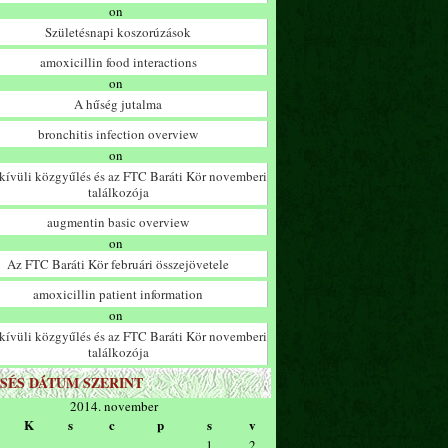
on
Születésnapi koszorúzások
amoxicillin food interactions
on
A hűség jutalma
bronchitis infection overview
on
ívüli közgyűlés és az FTC Baráti Kör novemberi
találkozója
augmentin basic overview
on
Az FTC Baráti Kör februári összejövetele
amoxicillin patient information
on
ívüli közgyűlés és az FTC Baráti Kör novemberi
találkozója
SÉS DÁTUM SZERINT
2014. november
K
s
c
p
s
v
1
2