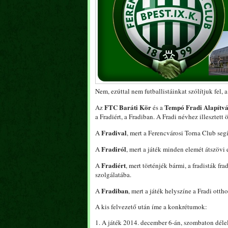
Nem, ezúttal nem futballistáinkat szólítjuk fel, 
FTC Baráti Kör
Tempó Fradi Alapítv
Az
és a
a Fradiért, a Fradiban. A Fradi névhez illesztet
Fradival
A
, mert a Ferencvárosi Torna Club segí
Fradiról
A
, mert a játék minden elemét átszövi 
Fradiért
A
, mert történjék bármi, a fradisták fr
szolgálatába.
Fradiban
A
, mert a játék helyszíne a Fradi otth
A kis felvezető után íme a konkrétumok:
1. A játék 2014. december 6-án, szombaton délel