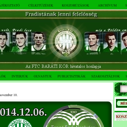
TÁJÉKOZTATÓ
CÉLKITŰZÉSEK
KOSZORÚZÁSOK
ARCHÍVUM
LÓK
INTERJÚK
OLVASTUK
PUBLICISZTIKÁK
SZAKOSZTÁLYOK
 november 10.
KOS