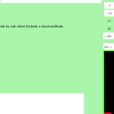
3
10
17
knek és sok sikert kívánok a résztvevőknek.
24
« okt
dec »