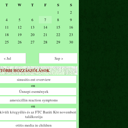
T
W
T
F
S
S
1
2
4
5
6
7
8
9
11
12
13
14
15
16
18
19
20
21
22
23
25
26
27
28
29
30
< Jul
Sep >
TÓBBI HOZZÁSZÓLÁSOK
sinusitis ent overview
on
Ünnepi események
amoxicillin reaction symptoms
on
ívüli közgyűlés és az FTC Baráti Kör novemberi
találkozója
otitis media in children