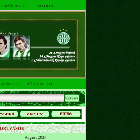
SZERZŐI JOGOK
FRADI.HU
SZURKOLÓK
TÖRTÉNELEM
ZORÚZÁSOK
August 2026