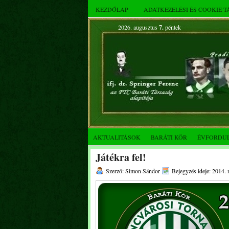
KEZDŐLAP
ADATKEZELÉSI ÉS COOKIE 
2026. augusztus
7.
péntek
AKTUALITÁSOK
BARÁTI KÖR
ÉVFORDU
Játékra fel!
Szerző: Simon Sándor
Bejegyzés ideje: 2014.