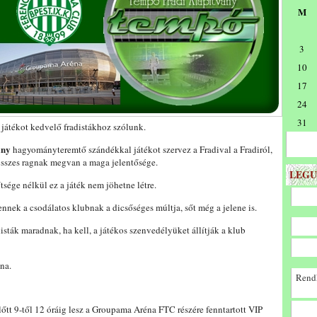
M
3
10
17
24
31
a játékot kedvelő fradistákhoz szólunk.
ány
hagyományteremtő szándékkal játékot szervez a Fradival a Fradiról,
t összes ragnak megvan a maga jelentősége.
LEGU
tsége nélkül ez a játék nem jöhetne létre.
ennek a csodálatos klubnak a dicsőséges múltja, sőt még a jelene is.
adisták maradnak, ha kell, a játékos szenvedélyüket állítják a klub
ona.
Rendk
őtt 9-től 12 óráig lesz a Groupama Aréna FTC részére fenntartott VIP