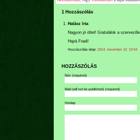
1 Hozzászólás
Halász írta
:
Nagyon jó ötlet! Gratulálok a szervező
Hajrá Fradi!
Hozzászólás ideje:
2014. november 10. 10:54
HOZZÁSZÓLÁS
Név
(required)
Mail (will not be published)
(required)
Honlap