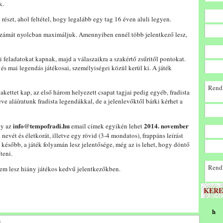
k.
részt, ahol feltétel, hogy legalább egy tag 16 éven aluli legyen.
tszámát nyolcban maximáljuk. Amennyiben ennél több jelentkező lesz,
i feladatokat kapnak, majd a válaszaikra a szakértő zsűritől pontokat.
 és mai legendás játékosai, személyiségei közül kerül ki. A játék
Rendk
kettet kap, az első három helyezett csapat tagjai pedig egyéb, fradista
e aláíratunk fradista legendákkal, de a jelenlevőktől bárki kérhet a
info@tempofradi.hu
2014. november
y az
email címek egyikén lehet
nevét és életkorát, illetve egy rövid (3-4 mondatos), frappáns leírást
később, a játék folyamán lesz jelentősége, még az is lehet, hogy döntő
teni.
Rendk
 nem lesz hiány játékos kedvű jelentkezőkben.
KERE
h
.