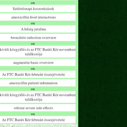
on
Születésnapi koszorúzások
amoxicillin food interactions
on
A hűség jutalma
bronchitis infection overview
on
ívüli közgyűlés és az FTC Baráti Kör novemberi
találkozója
augmentin basic overview
on
Az FTC Baráti Kör februári összejövetele
amoxicillin patient information
on
ívüli közgyűlés és az FTC Baráti Kör novemberi
találkozója
orlistat severe side effects
on
Az FTC Baráti Kör februári összejövetele