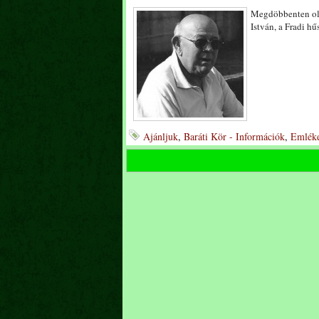
Megdöbbenten olv
István, a Fradi h
Ajánljuk
,
Baráti Kör - Információk
,
Emléke