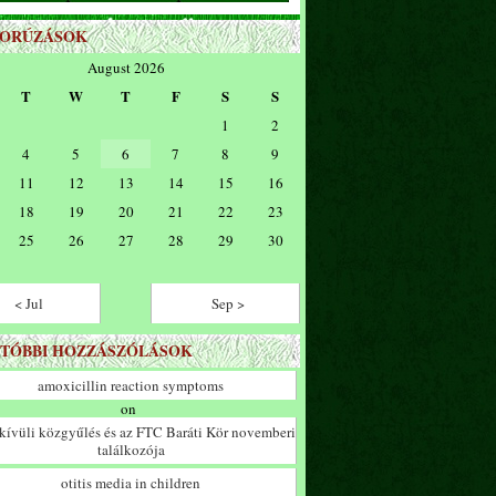
ZORÚZÁSOK
August 2026
T
W
T
F
S
S
1
2
4
5
6
7
8
9
11
12
13
14
15
16
18
19
20
21
22
23
25
26
27
28
29
30
< Jul
Sep >
TÓBBI HOZZÁSZÓLÁSOK
amoxicillin reaction symptoms
on
ívüli közgyűlés és az FTC Baráti Kör novemberi
találkozója
otitis media in children