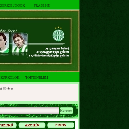
SZERZŐI JOGOK
FRADI.HU
SZURKOLÓK
TÖRTÉNELEM
éves
 éves