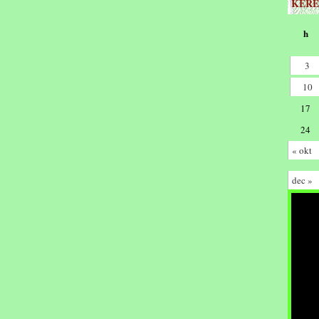
KERE
h
3
10
17
24
« okt
dec »