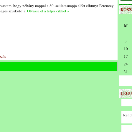
astam, hogy néhány nappal a 80. születésnapja előtt elhunyt Ferenczy
KOS
űséges szurkolója.
Olvassa el a teljes cikket »
M
3
10
zés
17
24
31
LEGU
Rendk