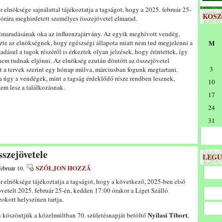
 elnöksége sajnálattal tájékoztatja a tagságot, hogy a 2025. február 25-
KOS
órára meghirdetett személyes összejövetel elmarad.
elmaradásának oka az influenzajárvány. Az egyik meghívott vendég,
ezte az elnökségnek, hogy egészségi állapota miatt nem tud megjelenni a
M
dásul a tagok részéről is érkeztek olyan jelzések, hogy érintettek, így
 nem tudnak eljönni. Az elnökség ezután döntött az összejövetel
3
et a tervek szerint egy hónap múlva, márciusban fogunk megtartani.
 úgy a vendégek, mint a tagság érdeklődő része rendben lesznek,
10
em lesz a találkozásnak.
17
24
31
szejövetele
LEGU
SZÓLJON HOZZÁ
február 10.
 elnöksége tájékoztatja a tagságot, hogy a következő, 2025-ben első
vetelt 2025. február 25-én, kedden 17:00 órakor a Liget Szálló
okott helyszínen tartja.
Nyilasi Tibort
 köszöntjük a közelmúltban 70. születésnapját betöltő
,