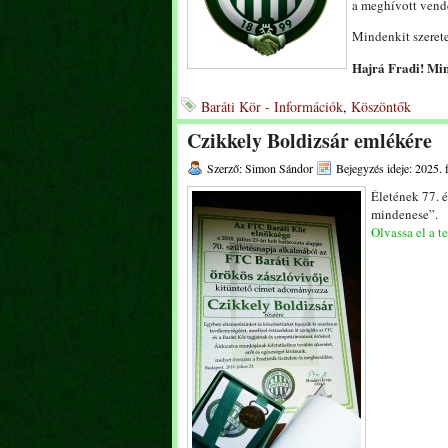
a meghívott ven
Mindenkit szerete
Hajrá Fradi! Mi
Baráti Kör - Információk
,
Köszöntők
Czikkely Boldizsár emlékére
Szerző: Simon Sándor
Bejegyzés ideje: 2025. 
Életének 77. 
mindenese”.
Olvassa el a te