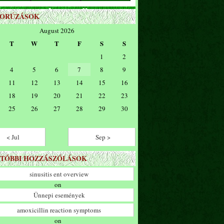
ZORÚZÁSOK
August 2026
T
W
T
F
S
S
1
2
4
5
6
7
8
9
11
12
13
14
15
16
18
19
20
21
22
23
25
26
27
28
29
30
< Jul
Sep >
TÓBBI HOZZÁSZÓLÁSOK
sinusitis ent overview
on
Ünnepi események
amoxicillin reaction symptoms
on