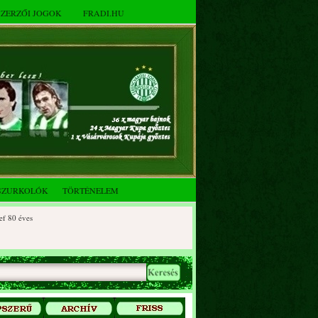
SZERZŐI JOGOK
FRADI.HU
SZURKOLÓK
TÖRTÉNELEM
0 éves
90 éves