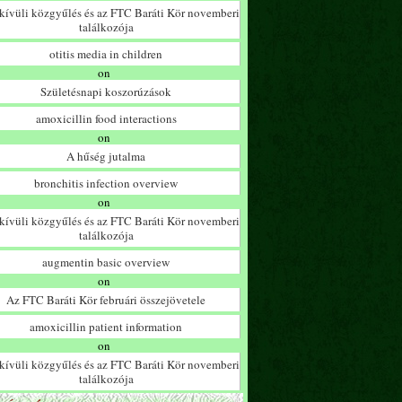
ívüli közgyűlés és az FTC Baráti Kör novemberi
találkozója
otitis media in children
on
Születésnapi koszorúzások
amoxicillin food interactions
on
A hűség jutalma
bronchitis infection overview
on
ívüli közgyűlés és az FTC Baráti Kör novemberi
találkozója
augmentin basic overview
on
Az FTC Baráti Kör februári összejövetele
amoxicillin patient information
on
ívüli közgyűlés és az FTC Baráti Kör novemberi
találkozója