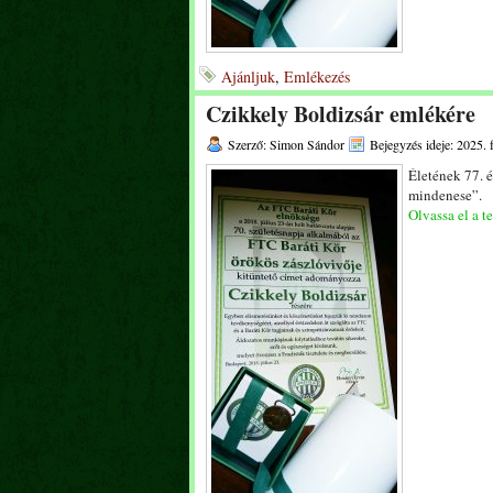
Ajánljuk
,
Emlékezés
Czikkely Boldizsár emlékére
Szerző: Simon Sándor
Bejegyzés ideje: 2025. 
Életének 77. 
mindenese”.
Olvassa el a te