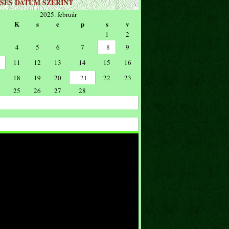
SÉS DÁTUM SZERINT
2025. február
K
s
c
p
s
v
1
2
4
5
6
7
8
9
11
12
13
14
15
16
18
19
20
21
22
23
25
26
27
28