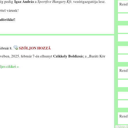
Igaz András
dég pedig
a
Sportfive Hungary Kft.
vezérigazgatója lesz.
Rendk
ttel várunk!
ndörökké!
SZÓLJON HOZZÁ
február 8.
Czikkely Boldizsá
évében, 2025. február 7-én elhunyt
r, a „Baráti Kör
ljes cikket »
Rendk
Rendk