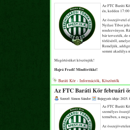
Az FTC Baráti Kör
én, kedden 17:00 
Az összejövetel 
Nyilasi Tibor jel
rendezvényen. Ráa
bár tervezték, de
törléséről, amely
Reméljük, addigra
semmi akadálya n
Megértésüket köszönjük!
Hajrá Fradi! Mindörökké!
Baráti Kör - Információk
,
Köszöntők
Az FTC Baráti Kör februári ös
Szerző: Simon Sándor
Bejegyzés ideje: 2025. 
Az FTC Baráti Kör
személyes összejö
termében, a megsz
Az összejövetelen