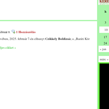
KERE
h
3
10
1 Hozzászólás
február 8.
17
Czikkely Boldizsá
évében, 2025. február 7-én elhunyt
r, a „Baráti Kör
24
ljes cikket »
« jan
márc »