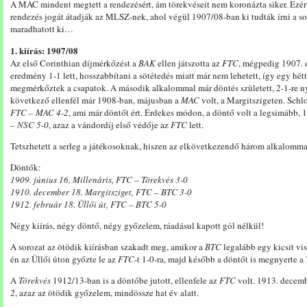
A MAC mindent megtett a rendezésért, ám törekvéseit nem koronázta siker. Ezért
rendezés jogát átadják az MLSZ-nek, ahol végül 1907/08-ban ki tudták írni a s
maradhatott ki…
1. kiírás: 1907/08
Az első Corinthian díjmérkőzést a
BAK
ellen játszotta az
FTC
, mégpedig 1907.
eredmény 1-1 lett, hosszabbítani a sötétedés miatt már nem lehetett, így egy hét
megmérkőztek a csapatok. A második alkalommal már döntés született, 2-1-re ny
következő ellenfél már 1908-ban, májusban a
MAC
volt, a Margitszigeten. Schl
FTC – MAC 4-2
, ami már döntőt ért. Érdekes módon, a döntő volt a legsimább, 
– NSC 5-0
, azaz a vándordíj első védője az
FTC
lett.
Tetszhetett a serleg a játékosoknak, hiszen az elkövetkezendő három alkalomma
Döntők:
1909. június 16. Millenáris, FTC – Törekvés 3-0
1910. december 18. Margitsziget, FTC – BTC 3-0
1912. február 18. Üllői út, FTC – BTC 5-0
Négy kiírás, négy döntő, négy győzelem, ráadásul kapott gól nélkül!
A sorozat az ötödik kiírásban szakadt meg, amikor a
BTC
legalább egy kicsit vi
én az Üllői úton győzte le az
FTC
-t 1-0-ra, majd később a döntőt is megnyerte a
A
Törekvés
1912/13-ban is a döntőbe jutott, ellenfele az
FTC
volt. 1913. decemb
2
, azaz az ötödik győzelem, mindössze hat év alatt.