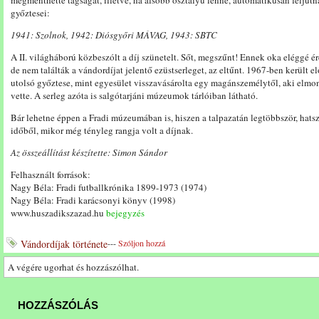
megmenthette tagságát, illetve, ha alsóbb osztályú lenne, automatikusan feljutn
győztesei:
1941: Szolnok, 1942: Diósgyőri MÁVAG, 1943: SBTC
A II. világháború közbeszólt a díj szünetelt. Sőt, megszűnt! Ennek oka eléggé é
de nem találták a vándordíjat jelentő ezüstserleget, az eltűnt. 1967-ben került e
utolsó győztese, mint egyesület visszavásárolta egy magánszemélytől, aki elmond
vette. A serleg azóta is salgótarjáni múzeumok tárlóiban látható.
Bár lehetne éppen a Fradi múzeumában is, hiszen a talpazatán legtöbbször, hats
időből, mikor még tényleg rangja volt a díjnak.
Az összeállítást készítette: Simon Sándor
Felhasznált források:
Nagy Béla: Fradi futballkrónika 1899-1973 (1974)
Nagy Béla: Fradi karácsonyi könyv (1998)
www.huszadikszazad.hu
bejegyzés
Vándordíjak története
---
Szóljon hozzá
A végére ugorhat és hozzászólhat.
HOZZÁSZÓLÁS