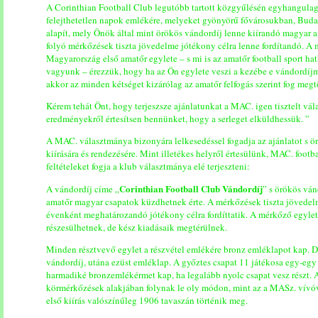
A Corinthian Football Club legutóbb tartott közgyűlésén egyhangulag
felejthetetlen napok emlékére, melyeket gyönyörű fővárosukban, Budap
alapít, mely Önök által mint örökös vándordíj lenne kiírandó magyar a
folyó mérkőzések tiszta jövedelme jótékony célra lenne fordítandó. A
Magyarország első amatőr egylete – s mi is az amatőr football sport ha
vagyunk – érezzük, hogy ha az Ön egylete veszi a kezébe e vándordíjmé
akkor az minden kétséget kizárólag az amatőr felfogás szerint fog megt
Kérem tehát Önt, hogy terjeszsze ajánlatunkat a MAC. igen tisztelt vál
eredményekről értesítsen bennünket, hogy a serleget elküldhessük. ”
A MAC. választmánya bizonyára lelkesedéssel fogadja az ajánlatot s ö
kiírására és rendezésére. Mint illetékes helyről értesülünk, MAC. footb
feltételeket fogja a klub választmánya elé terjeszteni:
Corinthian Football Club Vándordíj
A vándordíj címe „
” s örökös ván
amatőr magyar csapatok küzdhetnek érte. A mérkőzések tiszta jövedel
évenként meghatározandó jótékony célra fordíttatik. A mérkőző egyl
részesülhetnek, de kész kiadásaik megtérülnek.
Minden résztvevő egylet a részvétel emlékére bronz emléklapot kap. D
vándordíj, utána ezüst emléklap. A győztes csapat 11 játékosa egy-egy 
harmadiké bronzemlékérmet kap, ha legalább nyolc csapat vesz részt.
körmérkőzések alakjában folynak le oly módon, mint az a MASz. vívó
első kiírás valószínűleg 1906 tavaszán történik meg.