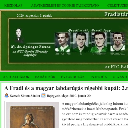
KEZDŐLAP
ADATKEZELÉSI ÉS COOKIE TÁJÉKOZTATÓ
CÉLKITŰZÉ
2026. augusztus
7.
péntek
AKTUALITÁSOK
BARÁTI KÖR
ÉVFORDULÓK
INTERJÚK
OLVAST
A Fradi és a magyar labdarúgás régebbi kupái: 2.
Szerző: Simon Sándor
Bejegyzés ideje: 2010. január 20.
A magyar labdarúgóélet jelenleg három kup
mérkőzhetnek a hazai klubcsapatok. Ezek 
ha ezt nem is mindig vesszük észre a néző
győztese megmérkőzhet az adott szezon ba
kívül pedig a Ligakupával próbálkozik m