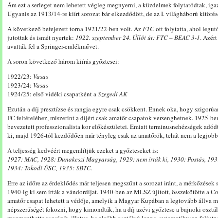
Ám ezt a serleget nem lehetett végleg megnyerni, a küzdelmek folytatódtak, igaz
Ugyanis az 1913/14-re kiírt sorozat bár elkezdődött, de az I. világháború kitörés
A következő befejezett torna 1921/22-ben volt. Az
FTC
ott folytatta, ahol leg
jutottak és ismét nyertek:
1922. szeptember 24. Üllői út: FTC – BEAC 3-1
. Azért
avatták fel a Springer-emlékművet.
A soron következő három kiírás győztesei:
1922/23:
Vasas
1923/24:
Vasas
1924/25: első vidéki csapatként a
Szegedi AK
Ezután a díj presztízse és rangja egyre csak csökkent. Ennek oka, hogy szigorúa
FC feltételéhez, miszerint a díjért csak amatőr csapatok versenghetnek. 1925-
bevezetett professzionalista kor előkészületei. Emiatt terminusnehézségek adód
ki, majd 1926-tól kezdődően már tényleg csak az amatőrök, tehát nem a legjobb
A teljesség kedvéért megemlítjük ezeket a győzteseket is:
1927: MAC, 1928: Dunakeszi Magyarság, 1929: nem írták ki, 1930: Postás, 1931
1934: Tokodi ÜSC, 1935: SBTC.
Erre az időre az érdeklődés már teljesen megszűnt a sorozat iránt, a mérkőzések 
1940-ig ki sem írták a vándordíjat. 1940-ben az MLSZ újított, összekötötte a C
amatőr csapat lehetett a védője, amelyik a Magyar Kupában a legtovább állva ma
népszerűségét fokozni, hogy kimondták, ha a díj azévi győztese a bajnoki osztál