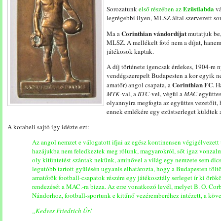
Ezüstlabda
Sorozatunk
első részében az
vá
legrégebbi ilyen, MLSZ által szervezett so
Corinthian vándordíjat
Ma a
mutatjuk be,
MLSZ. A mellékelt fotó nem a díjat, hanem 
játékosok kaptak.
A díj története igencsak érdekes, 1904-re 
vendégszerepelt Budapesten a kor egyik n
Corinthian FC
amatőr) angol csapata, a
. H
MTK
-val, a
BTC
-vel, végül a
MAC
együttes
olyannyira megfogta az együttes vezetőit,
ennek emlékére egy ezüstserleget küldtek 
A korabeli sajtó így idézte ezt:
Az angol nemzet e válogatott ifjai az egész kontinensen végigélvezett
hazájukba nem feledkeztek meg rólunk, magyarokról, sőt igaz vonzal
oly kitüntetést szántak nekünk, aminővel a világ egy nemzete sem dic
legutóbb tartott gyűlésén ugyanis elhatározta, hogy a Budapesten töl
amatőrök football-csapatok részére egy játékosztály serleget ír ki örö
rendezését a MAC.-ra bizza. Az erre vonatkozó levél, melyet B. O. Corbe
Nándorhoz, football-sportunk e kitűnő vezéremberéhez intézett, a köv
„Kedves Friedrich Úr!