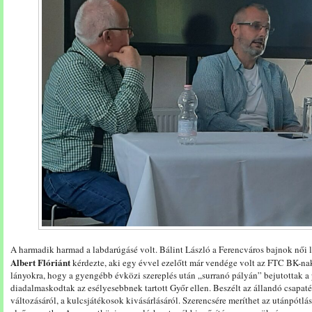
A harmadik harmad a labdarúgásé volt. Bálint László a Ferencváros bajnok női
Albert Flóriánt
kérdezte, aki egy évvel ezelőtt már vendége volt az FTC BK-n
lányokra, hogy a gyengébb évközi szereplés után „surranó pályán” bejutottak a 
diadalmaskodtak az esélyesebbnek tartott Győr ellen. Beszélt az állandó csapaté
változásáról, a kulcsjátékosok kivásárlásáról. Szerencsére meríthet az utánpótlásb