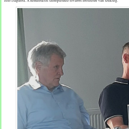
első csapatba. A nemzetközi szerepléshez további erősítésre van szükség.