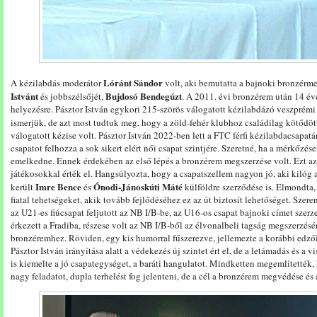
Lóránt Sándor
A kézilabdás moderátor
volt, aki bemutatta a bajnoki bronzérme
Istvánt
Bujdosó Bendegúzt
és jobbszélsőjét,
. A 2011. évi bronzérem után 14 év
helyezésre. Pásztor István egykori 215-szörös válogatott kézilabdázó veszprémi 
ismerjük, de azt most tudtuk meg, hogy a zöld-fehér klubhoz családilag kötődöt
válogatott kézise volt. Pásztor István 2022-ben lett a FTC férfi kézilabdacsapatán
csapatot felhozza a sok sikert elért női csapat szintjére. Szeretné, ha a mérkőz
emelkedne. Ennek érdekében az első lépés a bronzérem megszerzése volt. Ezt a
játékosokkal érték el. Hangsúlyozta, hogy a csapatszellem nagyon jó, aki kilóg
Imre Bence
Ónodi-Jánoskúti Máté
került
és
külföldre szerződése is. Elmondta,
fiatal tehetségeket, akik tovább fejlődéséhez ez az út biztosít lehetőséget. Szere
az U21-es fiúcsapat feljutott az NB I/B-be, az U16-os csapat bajnoki címet sze
érkezett a Fradiba, részese volt az NB I/B-ből az élvonalbeli tagság megszerzésén
bronzéremhez. Röviden, egy kis humorral fűszerezve, jellemezte a korábbi edz
Pásztor István irányítása alatt a védekezés új szintet ért el, de a letámadás és a 
is kiemelte a jó csapategységet, a baráti hangulatot. Mindketten megemlítették
nagy feladatot, dupla terhelést fog jelenteni, de a cél a bronzérem megvédése é