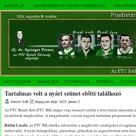
KEZDŐLAP
ADATKEZELÉSI ÉS COOKIE TÁJÉKOZTATÓ
CÉLKITŰZÉ
2026. augusztus
8.
szombat
AKTUALITÁSOK
BARÁTI KÖR
ÉVFORDULÓK
INTERJÚK
OLVAST
Tartalmas volt a nyári szünet előtti találkozó
Szerző: SzB
Bejegyzés ideje: 2025. június 2.
Az FTC Baráti Kör (FTC BK) május végi összejövetelén a részvételre rányomta a
nyaralások megkezdése. A megjelentek viszont nagyon tartalmas programnak leh
Bálint László
, az FTC BK elnöke üdvözölte a meghívott vendégeket és tagtársak
tudnivalót. A nyári hónapokban, júniusban, júliusban és augusztusban nem les