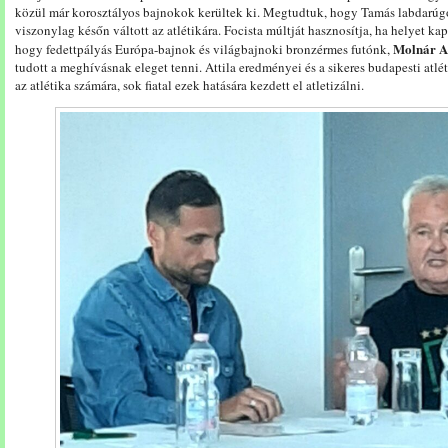
közül már korosztályos bajnokok kerültek ki. Megtudtuk, hogy Tamás labdarúgó
viszonylag későn váltott az atlétikára. Focista múltját hasznosítja, ha helyet k
Molnár At
hogy fedettpályás Európa-bajnok és világbajnoki bronzérmes futónk,
tudott a meghívásnak eleget tenni. Attila eredményei és a sikeres budapesti atlé
az atlétika számára, sok fiatal ezek hatására kezdett el atletizálni.