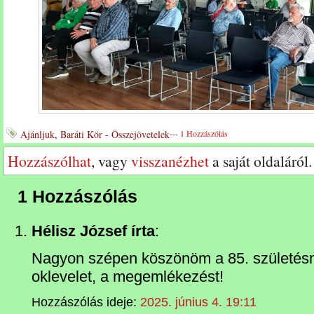
Ajánljuk
,
Baráti Kör - Összejövetelek
---
1 Hozzászólás
Hozzászólhat
, vagy
visszanézhet
a saját oldaláról.
1 Hozzászólás
Hélisz József írta
:
Nagyon szépen köszönöm a 85. születésna
oklevelet, a megemlékezést!
Hozzászólás ideje:
2025. június 4. 19:11