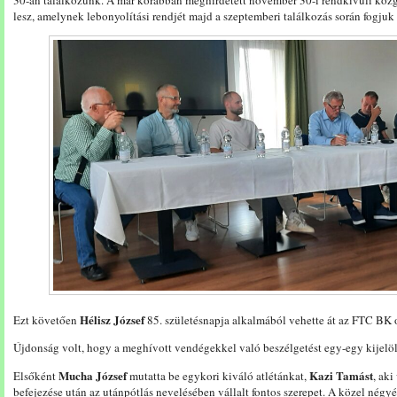
30-án találkozunk. A már korábban meghirdetett november 30-i rendkívüli közg
lesz, amelynek lebonyolítási rendjét majd a szeptemberi találkozás során fogjuk
Hélisz József
Ezt követően
85. születésnapja alkalmából vehette át az FTC BK 
Újdonság volt, hogy a meghívott vendégekkel való beszélgetést egy-egy kijelölt
Mucha József
Kazi Tamást
Elsőként
mutatta be egykori kiváló atlétánkat,
, ak
befejezése után az utánpótlás nevelésében vállalt fontos szerepet. A közel négy