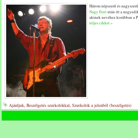
Három népszerű és nagyszer
Nagy Feró
után itt a negyedi
akinek nevéhez korábban a P
teljes cikket »
Ajánljuk
,
Beszélgetés szurkolókkal
,
Szurkolók a jelenből (beszélgetés)