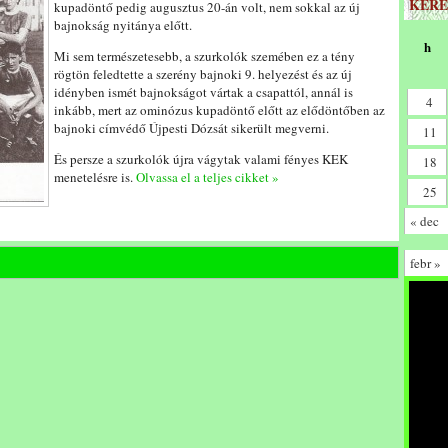
KERE
kupadöntő pedig augusztus 20-án volt, nem sokkal az új
bajnokság nyitánya előtt.
h
Mi sem természetesebb, a szurkolók szemében ez a tény
rögtön feledtette a szerény bajnoki 9. helyezést és az új
idényben ismét bajnokságot vártak a csapattól, annál is
4
inkább, mert az ominózus kupadöntő előtt az elődöntőben az
bajnoki címvédő Újpesti Dózsát sikerült megverni.
11
És persze a szurkolók újra vágytak valami fényes KEK
18
menetelésre is.
Olvassa el a teljes cikket »
25
« dec
febr »