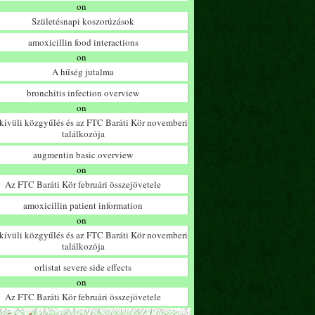
on
Születésnapi koszorúzások
amoxicillin food interactions
on
A hűség jutalma
bronchitis infection overview
on
ívüli közgyűlés és az FTC Baráti Kör novemberi
találkozója
augmentin basic overview
on
Az FTC Baráti Kör februári összejövetele
amoxicillin patient information
on
ívüli közgyűlés és az FTC Baráti Kör novemberi
találkozója
orlistat severe side effects
on
Az FTC Baráti Kör februári összejövetele