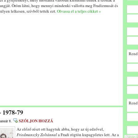
zt a gyűjteményt, mely mostanra valóban kiérdemli ennek a szónak a
angját. Öröm látni, hogy mennyi mindenki vallotta meg Fradizmusát és
ilyen lelkesen, szívből tették ezt.
Olvassa el a teljes cikket »
Rendk
Rendk
– 1978-79
SZÓLJON HOZZÁ
január 8.
Az előző részt ott hagytuk abba, hogy az új edzővel,
Friedmanszky Zoltánnal
a Fradi rögtön kupagyőztes lett. Az a