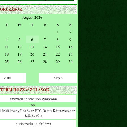
ZORÚZÁSOK
August 2026
T
W
T
F
S
S
1
2
4
5
6
7
8
9
11
12
13
14
15
16
18
19
20
21
22
23
25
26
27
28
29
30
< Jul
Sep >
TÓBBI HOZZÁSZÓLÁSOK
amoxicillin reaction symptoms
on
ívüli közgyűlés és az FTC Baráti Kör novemberi
találkozója
otitis media in children