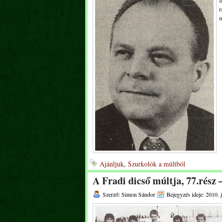
a
r
m
Ajánljuk
,
Szurkolók a múltból
A Fradi dicső múltja, 77.rész 
Szerző: Simon Sándor
Bejegyzés ideje: 2010. 