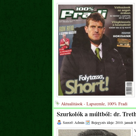
Aktualitások - Lapszemle, 100% Fradi
Szurkolók a múltból: dr. Tret
Szerző: Admin
Bejegyzés ideje: 2010. január 8
V