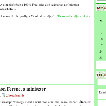
A cím első része a 100% Fradi idei első számának a címlapján
KOS
olvasható is.
A második rész pedig a 23. oldalon teljesül.
Olvassa el a teljes cikket »
M
3
10
17
24
31
LEGU
hon Ferenc, a miniszter
Rendk
2 hozzászólás
.
isszalapoztam egy kicsit a szurkolók a múltból részei között. Átnéztem