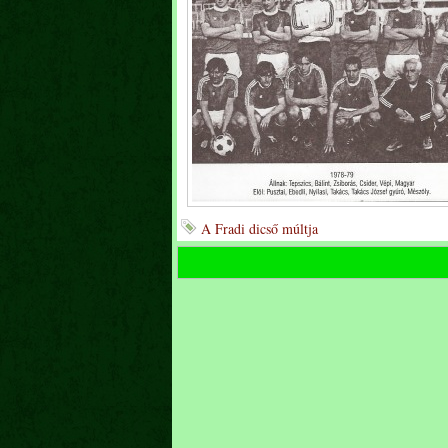
A Fradi dicső múltja