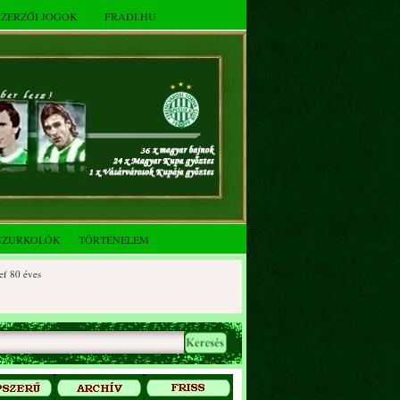
SZERZŐI JOGOK
FRADI.HU
SZURKOLÓK
TÖRTÉNELEM
éves
 éves