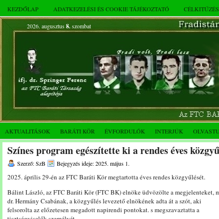
KEZDŐLAP
ADATKEZELÉSI ÉS COOKIE TÁJÉKOZTATÓ
CÉLKITŰZÉ
2026. augusztus
8.
szombat
AKTUALITÁSOK
BARÁTI KÖR
ÉVFORDULÓK
INTERJÚK
OLVAST
Színes program egészítette ki a rendes éves közgyű
Szerző: SzB
Bejegyzés ideje: 2025. május 1.
2025. április 29-én az FTC Baráti Kör megtartotta éves rendes közgyűlését.
Bálint László, az FTC Baráti Kör (FTC BK) elnöke üdvözölte a megjelenteket, 
dr. Hermány Csabának, a közgyűlés levezető elnökének adta át a szót, aki
felsorolta az előzetesen megadott napirendi pontokat. s megszavaztatta a
tisztségviselők személyét.