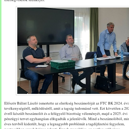
Először Bálint László ismertette az elnökség beszámolóját az FTC BK 2024. évi
tevékenységéről, működéséről, amit a tagság tudomásul vett. Ezt követően a 20
évről készült beszámolót és a felügyelő bizottság véleményét, majd a 2025. évi
pénzügyi tervet egyhangúan elfogadták a jelenlévők. Mind a beszámolóból, mi
éves tervből kiderült, hogy a legnagyobb problémát a tagdíjfizetési fegyelem,
pontosabban annak hiánya jelenti. Ennek megoldása, az esetleg szükséges