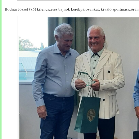
Bodnár József (75) kilencszeres bajnok kerékpárosunkat, kiváló sportmasszőrün