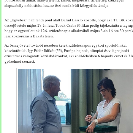
alapszabály módosítása lesz az őszi rendkívüli közgyűlés témája.
Az „Egyebek” napirendi pont alatt Bálint László közölte, hogy az FTC BK köv
összejövetele május 27-én lesz, Tobak Csaba főtitkár pedig tájékoztatta a tagság
hogy az egyesületünk 126. születésnapja alkalmából május 3-án 16 óra 30 perc
lesz koszorúzás a Bakáts téren.
Az összejövetel további részében kerek születésnapos egykori sportolóinkat
köszöntöttük. Így Pádár Ildikót (55), Európa-bajnok, olimpiai és világbajnoki
ezüstérmes válogatott kézilabdázónkat, aki zöld-fehérben 6 bajnoki címet és 7
győzelmet szerzett,