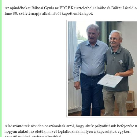
Az ajándékokat Rákosi Gyula az FTC BK tiszteletbeli elnöke és Bálint László ad
Imre 80. születésnapja alkalmából kapott emléklapot.
A köszöntöttek röviden beszámoltak arról, hogy aktív pályafutásuk befejezése 
hogyan alakult az életük, mivel foglalkoznak, milyen a kapcsolatuk egykori
egyesületükkel, szakosztályaikkal.