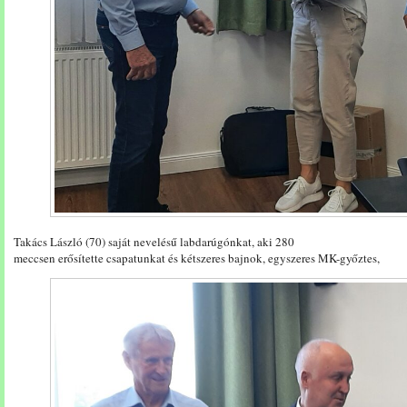
Takács László (70) saját nevelésű labdarúgónkat, aki 280
meccsen erősítette csapatunkat és kétszeres bajnok, egyszeres MK-győztes,