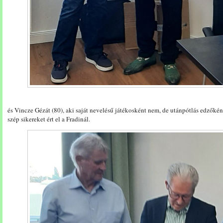
és Vincze Gézát (80), aki saját nevelésű játékosként nem, de utánpótlás edzőkén
szép sikereket ért el a Fradinál.