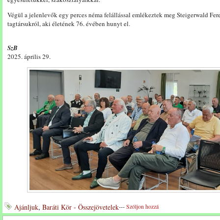
Végül a jelenlevők egy perces néma felállással emlékeztek meg Steigerwald Fer
tagtársukról, aki életének 76. évében hunyt el.
SzB
2025. április 29.
Ajánljuk
,
Baráti Kör - Összejövetelek
---
Szóljon hozzá