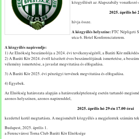
közgyűlését az Alapszabály vonatkozó el
2025. április hó 
hívja össze.
A közgyűlés helyszíne:
FTC Népligeti Sp
utca 6. Hotel Konferenciaterem.
A közgyűlés napirendje:
1) Az Elnökség beszámolója a 2024. évi tevékenységéről, a Baráti Kör működés
2) A Baráti Kör 2024. évről készített éves beszámolójának ismertetése, a beszá
vélemény ismertetése, a javaslat megvitatása és elfogadása.
3) A Baráti Kör 2025. évi pénzügyi tervének megvitatása és elfogadása.
4) Egyebek.
Az Elnökség határozata alapján a határozatképtelenség esetén tartandó megismé
azonos helyszínen, azonos napirenddel,
2025. április hó 29-én 17.00
órai
kezdettel kerül megtartásra. A megismételt közgyűlés a megjelentek számára tek
Budapest, 2025. április 1.
a Ferencvárosi Torna Club Baráti Kör Elnöksége