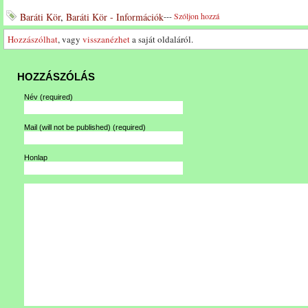
Baráti Kör
,
Baráti Kör - Információk
---
Szóljon hozzá
Hozzászólhat
, vagy
visszanézhet
a saját oldaláról.
HOZZÁSZÓLÁS
Név
(required)
Mail (will not be published)
(required)
Honlap