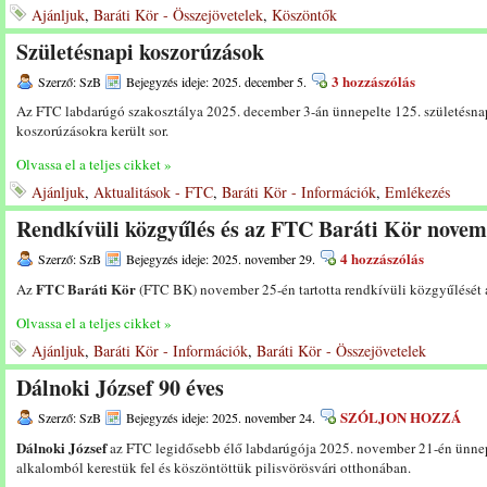
Ajánljuk
,
Baráti Kör - Összejövetelek
,
Köszöntők
Születésnapi koszorúzások
3 hozzászólás
Szerző: SzB
Bejegyzés ideje: 2025. december 5.
Az FTC labdarúgó szakosztálya 2025. december 3-án ünnepelte 125. születésnap
koszorúzásokra került sor.
Olvassa el a teljes cikket »
Ajánljuk
,
Aktualitások - FTC
,
Baráti Kör - Információk
,
Emlékezés
Rendkívüli közgyűlés és az FTC Baráti Kör novemb
4 hozzászólás
Szerző: SzB
Bejegyzés ideje: 2025. november 29.
FTC Baráti Kör
Az
(FTC BK) november 25-én tartotta rendkívüli közgyűlését 
Olvassa el a teljes cikket »
Ajánljuk
,
Baráti Kör - Információk
,
Baráti Kör - Összejövetelek
Dálnoki József 90 éves
SZÓLJON HOZZÁ
Szerző: SzB
Bejegyzés ideje: 2025. november 24.
Dálnoki József
az FTC legidősebb élő labdarúgója 2025. november 21-én ünnepe
alkalomból kerestük fel és köszöntöttük pilisvörösvári otthonában.