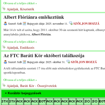
Olvassa el a teljes cikket »
Ajánljuk
,
Köszöntők
Albert Flóriánra emlékeztünk
SZÓLJON HOZZÁ
Szerző: SzB
Bejegyzés ideje: 2025. november 11.
Már 14 év telt el azóta, hogy 2011. október 30-án szomorú hírt kaptunk, elhun
Albert Flórián
aranylabdás játékosa,
.
Olvassa el a teljes cikket »
Ajánljuk
,
Emlékezés
Az FTC Baráti Kör októberi találkozója
SZÓLJON HOZZÁ
Szerző: SzB
Bejegyzés ideje: 2025. október 31.
A téli időszámítás szerinti 17 óra előtt már sötétedéskor gyülekeztek az FTC Bar
sportközpontban.
Olvassa el a teljes cikket »
Ajánljuk
,
Baráti Kör - Összejövetelek
« Korábbi bejegyzések
