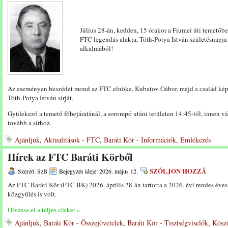
Július 28-án, kedden, 15 órakor a Fiumei úti temetőb
FTC legendás alakja, Tóth-Potya István születésnapja
alkalmából!
Az eseményen beszédet mond az FTC elnöke, Kubatov Gábor, majd a család ké
Tóth-Potya István sírját.
Gyülekező a temető főbejáratánál, a sorompó utáni területen 14:45-től, innen 
tovább a sírhoz.
Ajánljuk
,
Aktualitások - FTC
,
Baráti Kör - Információk
,
Emlékezés
Hírek az FTC Baráti Körből
SZÓLJON HOZZÁ
Szerző: SzB
Bejegyzés ideje: 2026. május 12.
Az FTC Baráti Kör (FTC BK) 2026. április 28-án tartotta a 2026. évi rendes éves
közgyűlés is volt.
Olvassa el a teljes cikket »
Ajánljuk
,
Baráti Kör - Összejövetelek
,
Baráti Kör - Tisztségviselők
,
Kösz