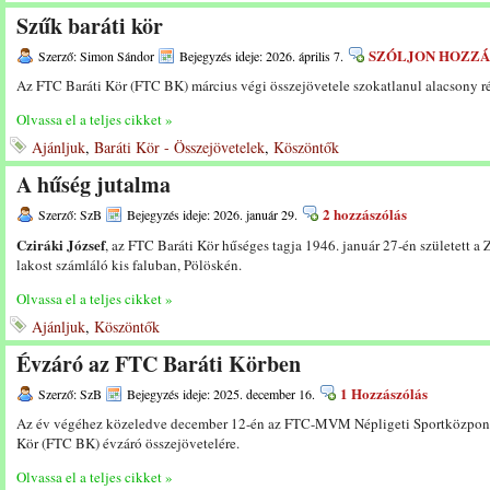
Szűk baráti kör
SZÓLJON HOZZÁ
Szerző: Simon Sándor
Bejegyzés ideje: 2026. április 7.
Az FTC Baráti Kör (FTC BK) március végi összejövetele szokatlanul alacsony rész
Olvassa el a teljes cikket »
Ajánljuk
,
Baráti Kör - Összejövetelek
,
Köszöntők
A hűség jutalma
2 hozzászólás
Szerző: SzB
Bejegyzés ideje: 2026. január 29.
Cziráki József
, az FTC Baráti Kör hűséges tagja 1946. január 27-én született a 
lakost számláló kis faluban, Pölöskén.
Olvassa el a teljes cikket »
Ajánljuk
,
Köszöntők
Évzáró az FTC Baráti Körben
1 Hozzászólás
Szerző: SzB
Bejegyzés ideje: 2025. december 16.
Az év végéhez közeledve december 12-én az FTC-MVM Népligeti Sportközpont 
Kör (FTC BK) évzáró összejövetelére.
Olvassa el a teljes cikket »