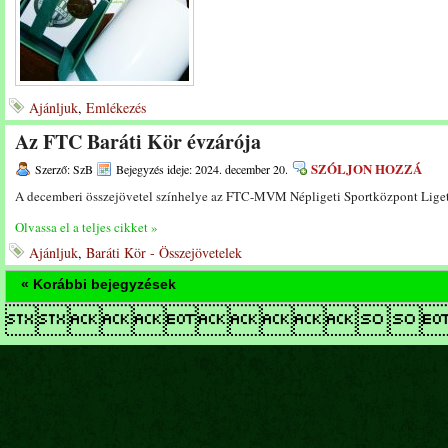
Ajánljuk
,
Emlékezés
Az FTC Baráti Kör évzárója
SZÓLJON HOZZÁ
Szerző: SzB
Bejegyzés ideje: 2024. december 20.
A decemberi összejövetel színhelye az FTC-MVM Népligeti Sportközpont Liget 
Olvassa el a teljes cikket »
Ajánljuk
,
Baráti Kör - Összejövetelek
« Korábbi bejegyzések
