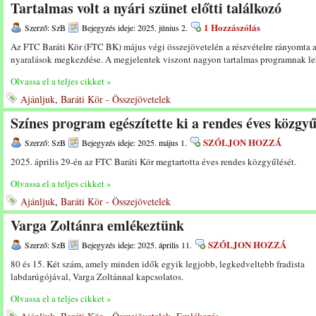
Tartalmas volt a nyári szünet előtti találkozó
1 Hozzászólás
Szerző: SzB
Bejegyzés ideje: 2025. június 2.
Az FTC Baráti Kör (FTC BK) május végi összejövetelén a részvételre rányomta a
nyaralások megkezdése. A megjelentek viszont nagyon tartalmas programnak leh
Olvassa el a teljes cikket »
Ajánljuk
,
Baráti Kör - Összejövetelek
Színes program egészítette ki a rendes éves közgyű
SZÓLJON HOZZÁ
Szerző: SzB
Bejegyzés ideje: 2025. május 1.
2025. április 29-én az FTC Baráti Kör megtartotta éves rendes közgyűlését.
Olvassa el a teljes cikket »
Ajánljuk
,
Baráti Kör - Összejövetelek
Varga Zoltánra emlékeztünk
SZÓLJON HOZZÁ
Szerző: SzB
Bejegyzés ideje: 2025. április 11.
80 és 15. Két szám, amely minden idők egyik legjobb, legkedveltebb fradista
labdarúgójával, Varga Zoltánnal kapcsolatos.
Olvassa el a teljes cikket »