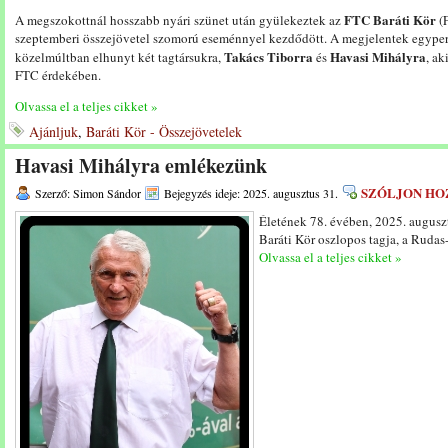
FTC Baráti Kör
A megszokottnál hosszabb nyári szünet után gyülekeztek az
(F
szeptemberi összejövetel szomorú eseménnyel kezdődött. A megjelentek egyperc
Takács Tiborra
Havasi Mihályra
közelmúltban elhunyt két tagtársukra,
és
, ak
FTC érdekében.
Olvassa el a teljes cikket »
Ajánljuk
,
Baráti Kör - Összejövetelek
Havasi Mihályra emlékezünk
SZÓLJON HO
Szerző: Simon Sándor
Bejegyzés ideje: 2025. augusztus 31.
Életének 78. évében, 2025. augusz
Baráti Kör oszlopos tagja, a Rudas-
Olvassa el a teljes cikket »