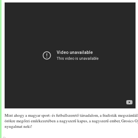
Mint ahogy a magyar sport- és futballszerető társadalom, a fradisták megszámlál
örökre megőrzi emlékezetében a nagyszerű kapus, a nagyszerű ember, Grosics Gy
nyugalmat neki!