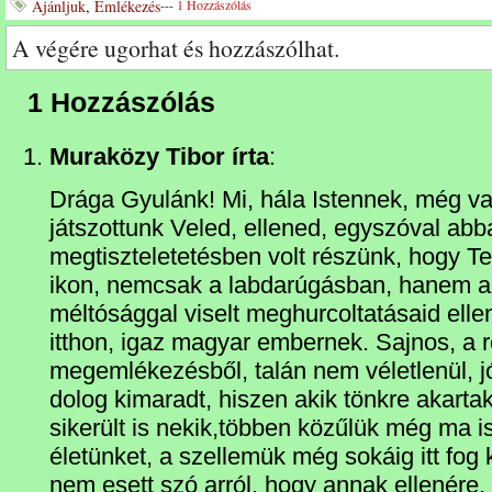
Ajánljuk
,
Emlékezés
---
1 Hozzászólás
A végére ugorhat és hozzászólhat.
1 Hozzászólás
Muraközy Tibor írta
:
Drága Gyulánk! Mi, hála Istennek, még v
játszottunk Veled, ellened, egyszóval abb
megtiszteletetésben volt részünk, hogy Te
ikon, nemcsak a labdarúgásban, hanem az
méltósággal viselt meghurcoltatásaid elle
itthon, igaz magyar embernek. Sajnos, a 
megemlékezésből, talán nem véletlenül, j
dolog kimaradt, hiszen akik tönkre akartak 
sikerült is nekik,többen közűlük még ma is 
életünket, a szellemük még sokáig itt fog 
nem esett szó arról, hogy annak ellenére