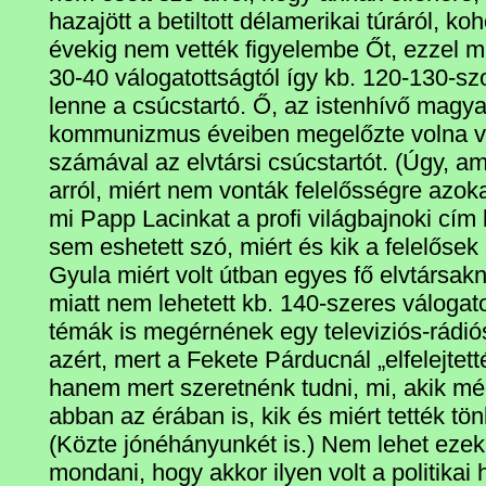
hazajött a betiltott délamerikai túráról, ko
évekig nem vették figyelembe Őt, ezzel m
30-40 válogatottságtól így kb. 120-130-sz
lenne a csúcstartó. Ő, az istenhívő magya
kommunizmus éveiben megelőzte volna v
számával az elvtársi csúcstartót. (Úgy, a
arról, miért nem vonták felelősségre azok
mi Papp Lacinkat a profi világbajnoki cím 
sem eshetett szó, miért és kik a felelősek
Gyula miért volt útban egyes fő elvtársakn
miatt nem lehetett kb. 140-szeres válogato
témák is megérnének egy televiziós-rádió
azért, mert a Fekete Párducnál „elfelejtet
hanem mert szeretnénk tudni, mi, akik mé
abban az érában is, kik és miért tették tö
(Közte jónéhányunkét is.) Nem lehet ezek
mondani, hogy akkor ilyen volt a politikai h