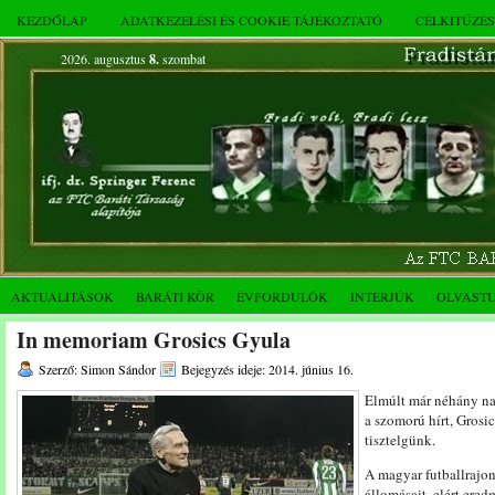
KEZDŐLAP
ADATKEZELÉSI ÉS COOKIE TÁJÉKOZTATÓ
CÉLKITŰZÉ
2026. augusztus
8.
szombat
AKTUALITÁSOK
BARÁTI KÖR
ÉVFORDULÓK
INTERJÚK
OLVAST
In memoriam Grosics Gyula
Szerző: Simon Sándor
Bejegyzés ideje: 2014. június 16.
Elmúlt már néhány na
a szomorú hírt, Grosi
tisztelgünk.
A magyar futballrajo
állomásait, elért ere