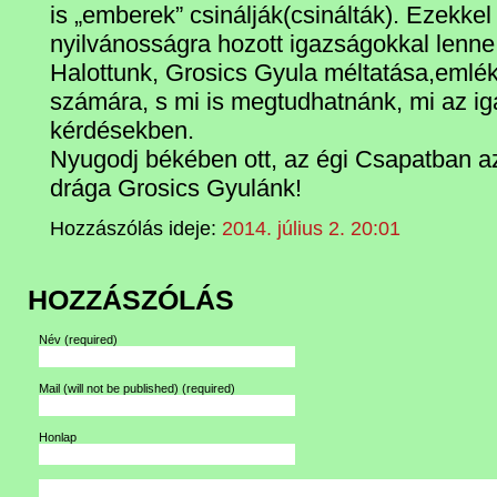
is „emberek” csinálják(csinálták). Ezekkel 
nyilvánosságra hozott igazságokkal lenne
Halottunk, Grosics Gyula méltatása,emlék
számára, s mi is megtudhatnánk, mi az i
kérdésekben.
Nyugodj békében ott, az égi Csapatban az
drága Grosics Gyulánk!
Hozzászólás ideje:
2014. július 2. 20:01
HOZZÁSZÓLÁS
Név
(required)
Mail (will not be published)
(required)
Honlap