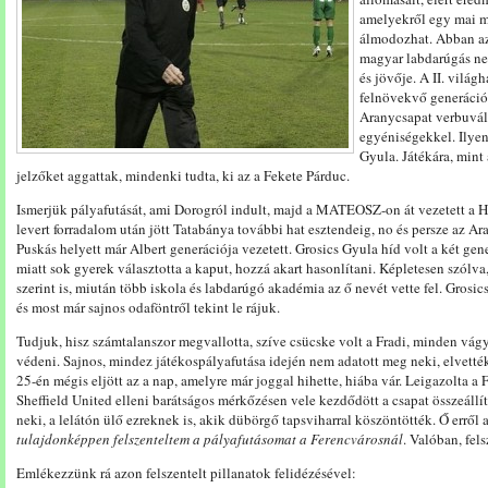
amelyekről egy mai m
álmodozhat. Abban az
magyar labdarúgás nem
és jövője. A II. világ
felnövekvő generáció 
Aranycsapat verbuváló
egyéniségekkel. Ilye
Gyula. Játékára, mint
jelzőket aggattak, mindenki tudta, ki az a Fekete Párduc.
Ismerjük pályafutását, ami Dorogról indult, majd a MATEOSZ-on át vezetett a H
levert forradalom után jött Tatabánya további hat esztendeig, no és persze az Ar
Puskás helyett már Albert generációja vezetett. Grosics Gyula híd volt a két gen
miatt sok gyerek választotta a kaput, hozzá akart hasonlítani. Képletesen szólva,
szerint is, miután több iskola és labdarúgó akadémia az ő nevét vette fel. Grosi
és most már sajnos odaföntről tekint le rájuk.
Tudjuk, hisz számtalanszor megvallotta, szíve csücske volt a Fradi, minden vág
védeni. Sajnos, mindez játékospályafutása idején nem adatott meg neki, elvetté
25-én mégis eljött az a nap, amelyre már joggal hihette, hiába vár. Leigazolta a 
Sheffield United elleni barátságos mérkőzésen vele kezdődött a csapat összeállí
neki, a lelátón ülő ezreknek is, akik dübörgő tapsviharral köszöntötték. Ő erről 
tulajdonképpen felszenteltem a pályafutásomat a Ferencvárosnál
. Valóban, fels
Emlékezzünk rá azon felszentelt pillanatok felidézésével: