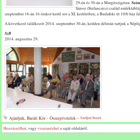
Szán
29-én és 30-án a Margitszigeten.
Sárosi (Stefancsics) család emléktábl
szeptember 16-án 16 órakor kerül sor a XI. kerületben, a Budafoki út 10/b ház fa
A következő találkozót 2014. szeptember 30-án, kedden délután tartjuk a Népli
SzB
2014. augusztus 29.
Ajánljuk
,
Baráti Kör - Összejövetelek
---
Szóljon hozzá
Hozzászólhat
, vagy
visszanézhet
a saját oldaláról.