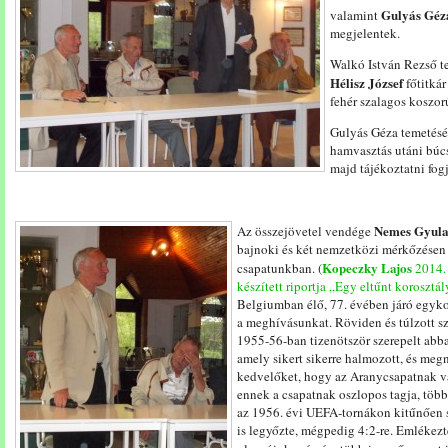
Gulyás Géz
valamint
megjelentek.
Walkó István Rezső t
Hélisz József
főtitkár
fehér szalagos koszor
Gulyás Géza temetésé
hamvasztás utáni búcs
majd tájékoztatni fog
Nemes Gyul
Az összejövetel vendége
bajnoki és két nemzetközi mérkőzésen l
Kopeczky Lajos
csapatunkban. (
2014. 
készített riportja „Egy eltűnt koroszt
Belgiumban élő, 77. évében járó egyko
a meghívásunkat. Röviden és túlzott sz
1955-56-ban tizenötször szerepelt abba
amely sikert sikerre halmozott, és megn
kedvelőket, hogy az Aranycsapatnak v
ennek a csapatnak oszlopos tagja, több
az 1956. évi UEFA-tornákon kitűnően s
is legyőzte, mégpedig 4:2-re. Emlékezt