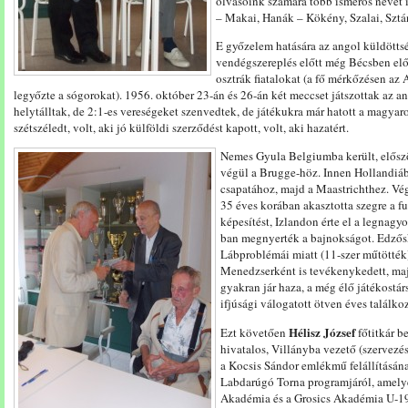
olvasóink számára több ismerős nevet is
– Makai, Hanák – Kökény, Szalai, Sztá
E győzelem hatására az angol küldöttsé
vendégszereplés előtt még Bécsben előm
osztrák fiatalokat (a fő mérkőzésen az
legyőzte a sógorokat). 1956. október 23-án és 26-án két meccset játszottak az an
helytálltak, de 2:1-es vereségeket szenvedtek, de játékukra már hatott a magyaro
szétszéledt, volt, aki jó külföldi szerződést kapott, volt, aki hazatért.
Nemes Gyula Belgiumba került, elősz
végül a Brugge-höz. Innen Hollandiáb
csapatához, majd a Maastrichthez. Vég
35 éves korában akasztotta szegre a fu
képesítést, Izlandon érte el a legnagy
ban megnyerték a bajnokságot. Edző
Lábproblémái miatt (11-szer műtötték) 
Menedzserként is tevékenykedett, ma
gyakran jár haza, a még élő játékostárs
ifjúsági válogatott ötven éves találkoz
Hélisz József
Ezt követően
főtitkár b
hivatalos, Villányba vezető (szervezé
a Kocsis Sándor emlékmű felállításána
Labdarúgó Torna programjáról, amelye
Akadémia és a Grosics Akadémia U-19-