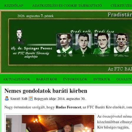
KEZDŐLAP
ADATKEZELÉSI ÉS COOKIE TÁJÉKOZTATÓ
CÉLKITŰZÉ
2026. augusztus
7.
péntek
AKTUALITÁSOK
BARÁTI KÖR
ÉVFORDULÓK
INTERJÚK
OLVAST
Nemes gondolatok baráti körben
Szerző: SzB
Bejegyzés ideje: 2014. augusztus 30.
Rudas Ferencet
Nagy örömünkre szolgált, hogy
, az FTC Baráti Kör elnökét, is
Az összejövetel néma 
közelmúltban elhuny
Kör hűséges tagjára,